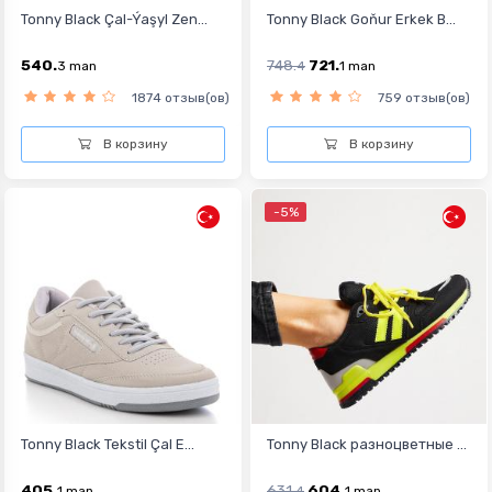
Tonny Black Çal-Ýaşyl Zen...
Tonny Black Goňur Erkek B...
540.
748.
721.
3
man
4
1
man
1874 отзыв(ов)
759 отзыв(ов)
В корзину
В корзину
-5%
Tonny Black Tekstil Çal E...
Tonny Black разноцветные ...
405.
631.
604.
1
man
4
1
man