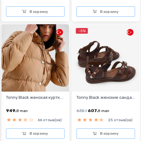
В корзину
В корзину
-5%
Tonny Black женская куртк...
Tonny Black женские санда...
949.
635.
607.
8
man
1
8
man
66 отзыв(ов)
25 отзыв(ов)
В корзину
В корзину