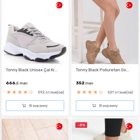
Tonny Black Unisex Çal Kr...
Tonny Black Poliuretan Go...
666.
352
5
man
man
392 отзыв(ов)
521 отзыв(ов)
В корзину
В корзину
-8%