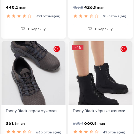
440.
453.
426.
2
man
8
5
man
321 отзыв(ов)
95 отзыв(ов)
В корзину
В корзину
-4%
Tonny Black серая мужская...
Tonny Black чёрные женски...
361.
688.
660.
6
man
1
8
man
633 отзыв(ов)
41 отзыв(ов)