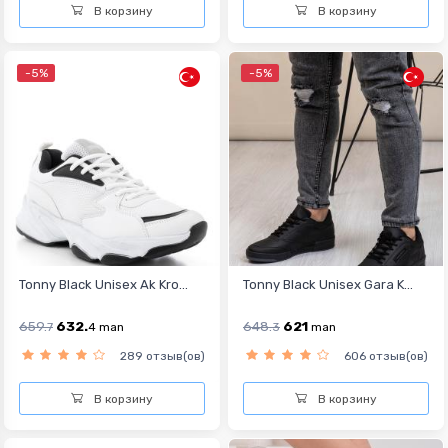
В корзину
В корзину
-5%
-5%
Tonny Black Unisex Ak Kro...
Tonny Black Unisex Gara K...
659.
632.
648.
621
7
4
man
3
man
289 отзыв(ов)
606 отзыв(ов)
В корзину
В корзину