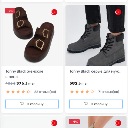
-7%
Tonny Black женские
Tonny Black серыe для муж...
шлепа...
403.
376.
582.
5
2
man
6
man
22 отзыв(ов)
71 отзыв(ов)
В корзину
В корзину
-4%