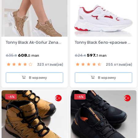
Tonny Black Ak-Goňur Zena...
Tonny Black бело-красные ...
635.
608.
624.
597.
8
5
man
4
1
man
323 отзыв(ов)
255 отзыв(ов)
В корзину
В корзину
-6%
-6%