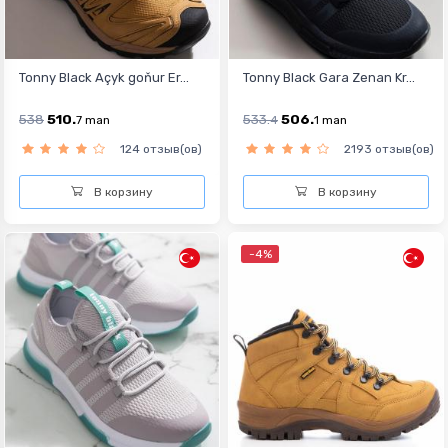
Tonny Black Açyk goňur Er...
Tonny Black Gara Zenan Kr...
538
510.
533.
506.
7
man
4
1
man
124 отзыв(ов)
2193 отзыв(ов)
В корзину
В корзину
-4%