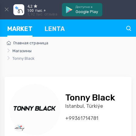
4,2
Доступно в
100 тыс.+
Google Play
1,92 тыс. отзыва
MARKET
LENTA
Главная страница
Магазины
Tonny Black
Tonny Black
Istanbul, Türkiýe
+99361714781