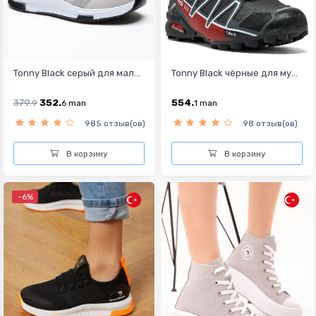
Tonny Black серый для мал...
Tonny Black чёрныe для му...
379.
352.
554.
9
6
man
1
man
985 отзыв(ов)
98 отзыв(ов)
В корзину
В корзину
-6%