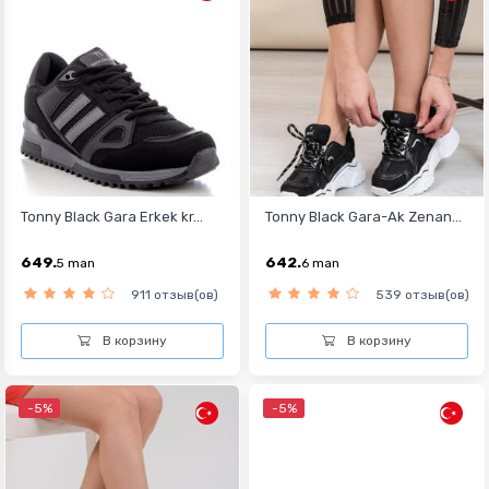
Tonny Black Gara Erkek kr...
Tonny Black Gara-Ak Zenan...
649.
642.
5
man
6
man
911 отзыв(ов)
539 отзыв(ов)
В корзину
В корзину
-5%
-5%