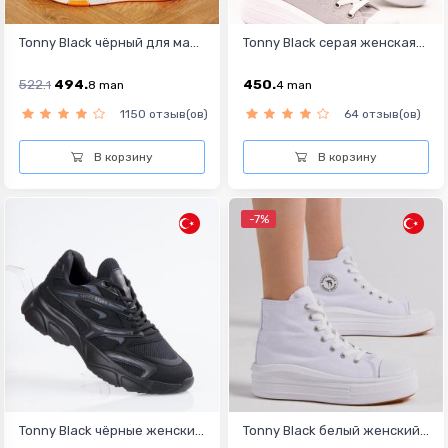
Tonny Black чёрный для ма...
Tonny Black серая женская...
522.
494.
450.
1
8
man
4
man
1150 отзыв(ов)
64 отзыв(ов)
В корзину
В корзину
-7%
Tonny Black чёрные женски...
Tonny Black белый женский...