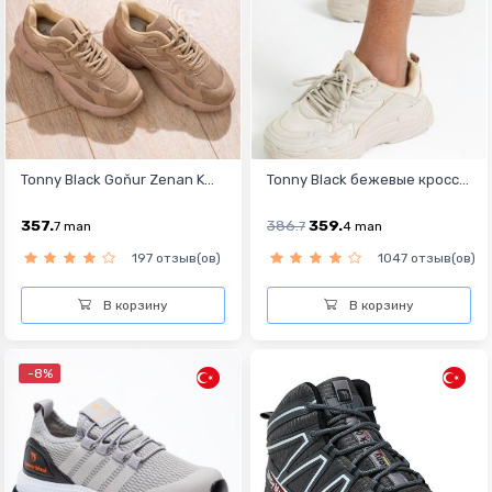
Tonny Black Goňur Zenan K...
Tonny Black бежевые кросс...
357.
386.
359.
7
man
7
4
man
197 отзыв(ов)
1047 отзыв(ов)
В корзину
В корзину
-8%