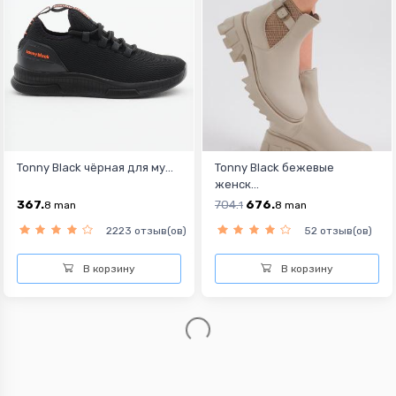
Tonny Black чёрная для му...
Tonny Black бежевые
женск...
367.
704.
676.
8
man
1
8
man
2223 отзыв(ов)
52 отзыв(ов)
В корзину
В корзину