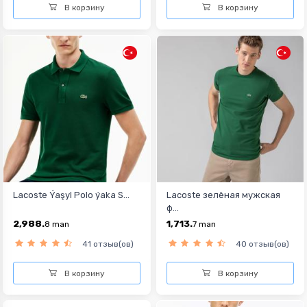
В корзину
В корзину
Lacoste Ýaşyl Polo ýaka S...
Lacoste зелёная мужская
ф...
2,988.
1,713.
8
man
7
man
41 отзыв(ов)
40 отзыв(ов)
В корзину
В корзину