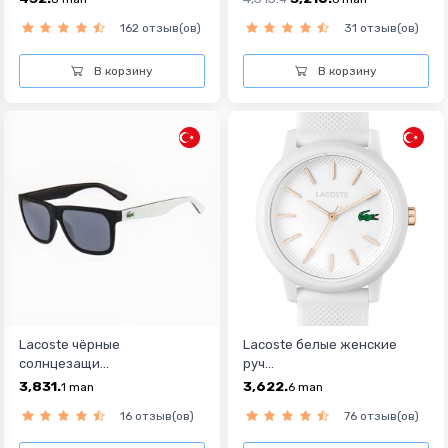
162 отзыв(ов)
31 отзыв(ов)
В корзину
В корзину
Lacoste чёрные
Lacoste белыe женскиe
солнцезащи...
руч...
3,831.
3,622.
1
man
6
man
16 отзыв(ов)
76 отзыв(ов)