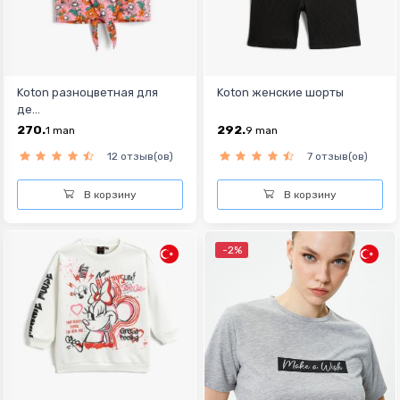
Koton разноцветная для
Koton женские шорты
де...
270.
292.
1
man
9
man
12 отзыв(ов)
7 отзыв(ов)
В корзину
В корзину
-2%