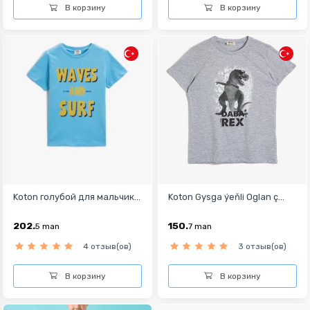
В корзину
В корзину
Koton голубой для мальчик...
Koton Gysga ýeňli Oglan ç...
202.
150.
5
man
7
man
4 отзыв(ов)
3 отзыв(ов)
В корзину
В корзину