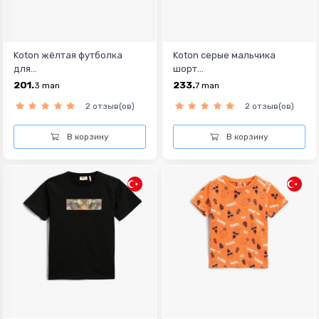
Koton жёлтая футболка
Koton cерыe мальчикa
для...
шорт...
201.
233.
3
man
7
man
2 отзыв(ов)
2 отзыв(ов)
В корзину
В корзину