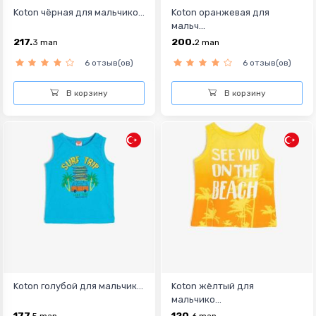
Koton чёрная для мальчико...
Koton оранжевая для
мальч...
217.
200.
3
man
2
man
6 отзыв(ов)
6 отзыв(ов)
В корзину
В корзину
Koton голубой для мальчик...
Koton жёлтый для
мальчико...
177.
120.
5
man
6
man