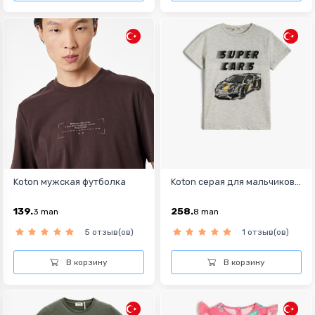
Koton мужская футболка
Koton серая для мальчиков...
139.
258.
3
man
8
man
5 отзыв(ов)
1 отзыв(ов)
В корзину
В корзину