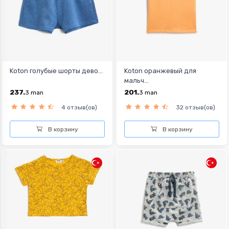
Koton голубые шорты дево...
Koton оранжевый для
мальч...
237.
201.
3
man
3
man
4 отзыв(ов)
32 отзыв(ов)
В корзину
В корзину