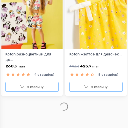
Koton разноцветный для
Koton жёлтое для девочек ...
де...
260.
443.
425.
5
man
6
9
man
4 отзыв(ов)
8 отзыв(ов)
В корзину
В корзину