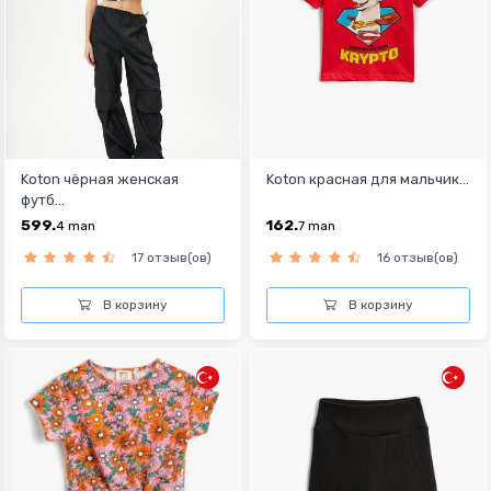
Koton чёрная женская
Koton красная для мальчик...
футб...
599.
162.
4
man
7
man
17 отзыв(ов)
16 отзыв(ов)
В корзину
В корзину