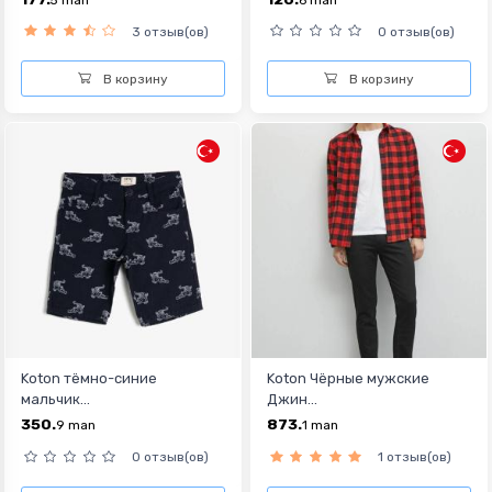
3 отзыв(ов)
0 отзыв(ов)
В корзину
В корзину
Koton тёмно-синиe
Koton Чёрные мужские
мальчик...
Джин...
350.
873.
9
man
1
man
0 отзыв(ов)
1 отзыв(ов)