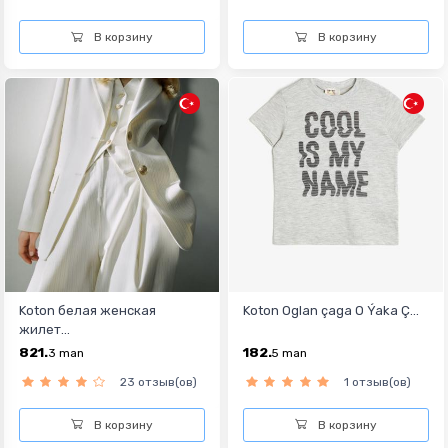
В корзину
В корзину
Koton белая женская
Koton Oglan çaga O Ýaka Ç...
жилет...
821.
182.
3
man
5
man
23 отзыв(ов)
1 отзыв(ов)
В корзину
В корзину