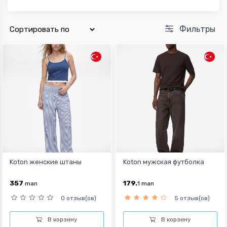
Фильтры
Koton женские штаны
Koton мужская футболка
357
179.
man
1
man
0 отзыв(ов)
5 отзыв(ов)
В корзину
В корзину