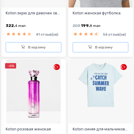
Koton экрю для девочек св...
Koton женская футболка
322.
203
199.
4
man
8
man
41 отзыв(ов)
56 отзыв(ов)
В корзину
В корзину
-6%
Koton розовая женская
Koton синяя для мальчиков...