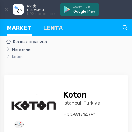
4,2
Доступно в
100 тыс.+
Google Play
1,92 тыс. отзыва
MARKET
LENTA
Главная страница
Магазины
Koton
Koton
Istanbul, Turkiye
+99361714781