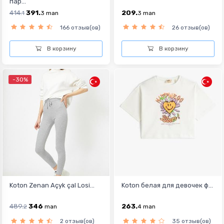
пар...
414.
391.
209.
1
3
man
3
man
166 отзыв(ов)
26 отзыв(ов)
В корзину
В корзину
-30%
Koton Zenan Açyk çal Losi...
Koton белая для девочек ф...
489.
346
263.
2
man
4
man
2 отзыв(ов)
35 отзыв(ов)