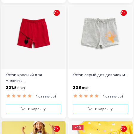
Koton красный для
Koton серый для девочек м...
мальчик...
221.
203
8
man
man
1 отзыв(ов)
1 отзыв(ов)
В корзину
В корзину
-4%