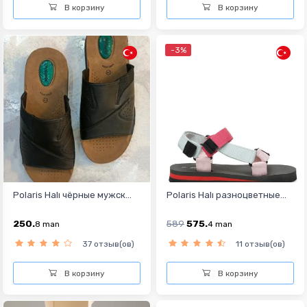
В корзину
В корзину
-3%
Polaris Halı чёрныe мужск...
Polaris Halı разноцветные...
250.
589
575.
8
man
4
man
37 отзыв(ов)
11 отзыв(ов)
В корзину
В корзину