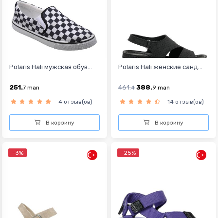
Polaris Halı мужская обув...
Polaris Halı женские санд...
251.
461.
388.
7
man
4
9
man
4 отзыв(ов)
14 отзыв(ов)
В корзину
В корзину
-3%
-25%