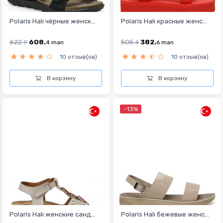
Polaris Halı чёрные женск...
Polaris Halı красные женс...
622.
608.
505.
382.
9
4
man
4
6
man
10 отзыв(ов)
10 отзыв(ов)
В корзину
В корзину
-13%
Polaris Halı женские санд...
Polaris Halı бежевые женс...