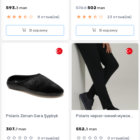
593.
574.
502
3
man
8
man
8 отзыв(ов)
23 отзыв(ов)
В корзину
В корзину
Polaris Zenan Gara Şypbyk
Polaris черно-синий мужск...
307.
552.
7
man
3
man
0 отзыв(ов)
0 отзыв(ов)