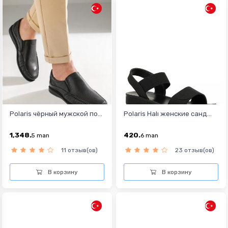
Polaris чёрный мужской по...
Polaris Halı женские санд...
1,348.
420.
5
man
6
man
11 отзыв(ов)
23 отзыв(ов)
В корзину
В корзину