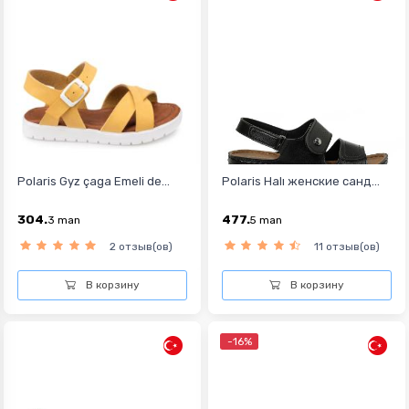
Polaris Gyz çaga Emeli de...
Polaris Halı женские санд...
304.
477.
3
man
5
man
2 отзыв(ов)
11 отзыв(ов)
В корзину
В корзину
-16%