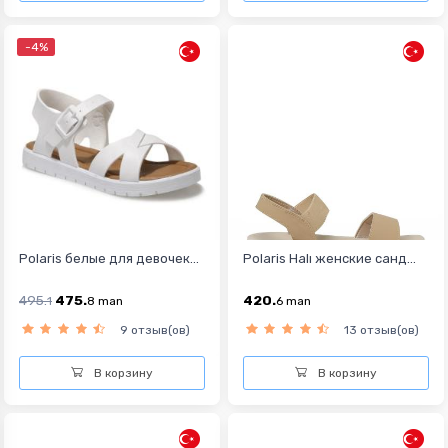
-4%
Polaris белыe для девочек...
Polaris Halı женские санд...
495.
475.
420.
1
8
man
6
man
9 отзыв(ов)
13 отзыв(ов)
В корзину
В корзину