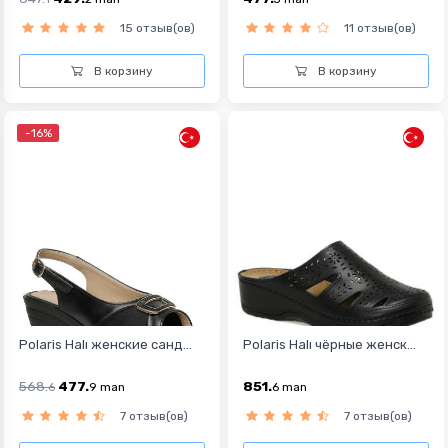
15 отзыв(ов)
11 отзыв(ов)
В корзину
В корзину
-16%
Polaris Halı женские санд...
Polaris Halı чёрные женск...
568.
477.
851.
6
9
man
6
man
7 отзыв(ов)
7 отзыв(ов)