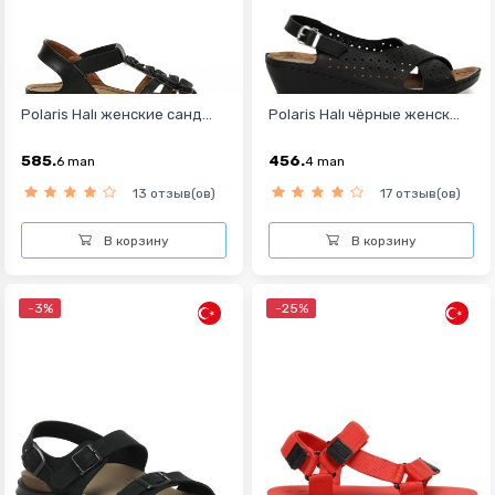
Polaris Halı женские санд...
Polaris Halı чёрные женск...
585.
456.
6
man
4
man
13 отзыв(ов)
17 отзыв(ов)
В корзину
В корзину
-3%
-25%