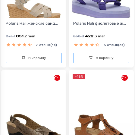
Polaris Halı женские санд...
Polaris Halı фиолетовые ж...
871.
851.
558.
422.
7
2
man
8
3
man
6 отзыв(ов)
5 отзыв(ов)
В корзину
В корзину
-16%