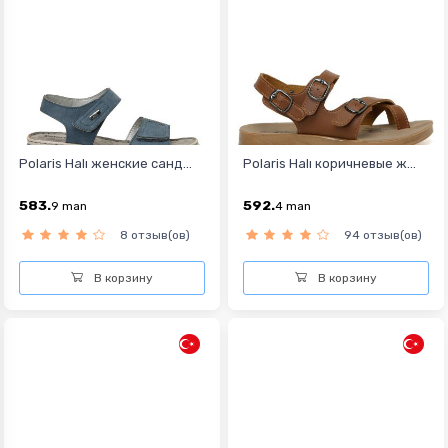
Polaris Halı женские санд...
Polaris Halı коричневые ж...
583.
592.
9
man
4
man
8 отзыв(ов)
94 отзыв(ов)
В корзину
В корзину