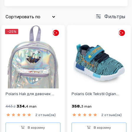
Фильтры
-25%
Polaris Halı для девочек ...
Polaris Gök Tekstil Oglan...
443.
334.
358.
2
4
man
3
man
2 отзыв(ов)
2 отзыв(ов)
В корзину
В корзину