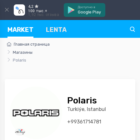
4,2
Доступно в
100 тыс.+
Google Play
1,92 тыс. отзыва
MARKET
LENTA
Главная страница
Магазины
Polaris
Polaris
Turkiýe, Istanbul
+99361714781