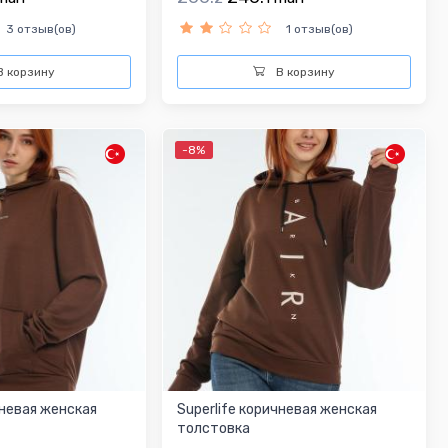
3 отзыв(ов)
1 отзыв(ов)
 корзину
В корзину
-8%
чневая женская
Superlife коричневая женская
толстовка