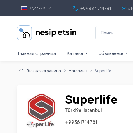
Русский
+993 61 714781
st
Главная страница
Каталог
Объявления
Главная страница
Магазины
Superlife
Superlife
Türkiýe, Istanbul
+99361714781