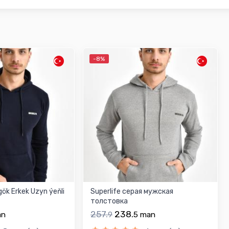
-8%
gök Erkek Uzyn ýeňli
Superlife серая мужская
толстовка
257.
238.
an
9
5
man