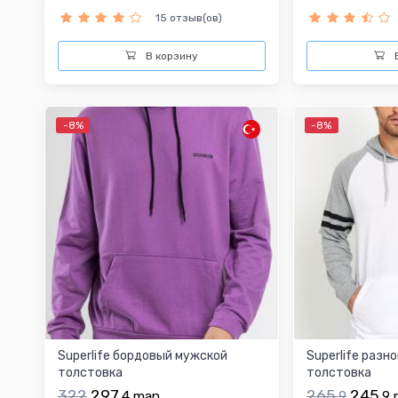
15 отзыв(ов)
В корзину
В
-8%
-8%
Superlife бордовый мужской
Superlife раз
толстовка
толстовка
322
297.
265.
245.
4
man
9
9