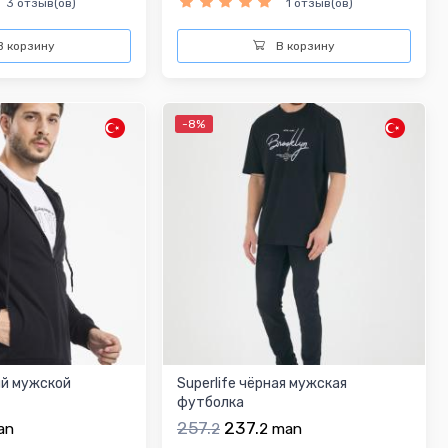
3 отзыв(ов)
1 отзыв(ов)
 корзину
В корзину
-8%
ый мужской
Superlife чёрная мужская
футболка
257.
237.
an
2
2
man