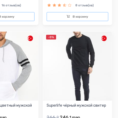
16 отзыв(ов)
8 отзыв(ов)
 корзину
В корзину
-8%
ноцветный мужской
Superlife чёрный мужской свитер
266.
246.
man
2
1
man