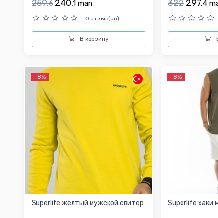
259.
240.
322
297.
6
1
man
4
m
0 отзыв(ов)
В корзину
В
-8%
-8%
Superlife жёлтый мужской свитер
Superlife хаки