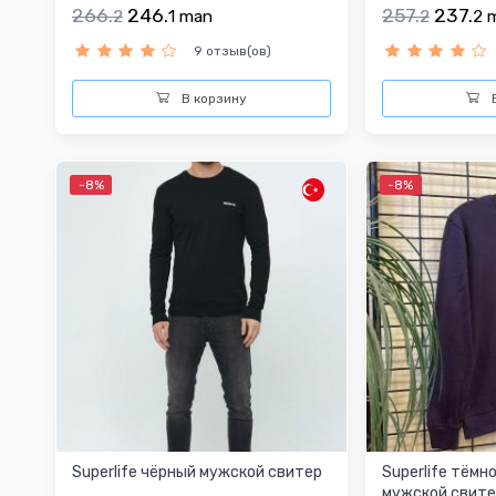
266.
246.
257.
237.
2
1
man
2
2
9 отзыв(ов)
В корзину
В
-8%
-8%
Superlife чёрный мужской свитер
Superlife тём
мужской свит