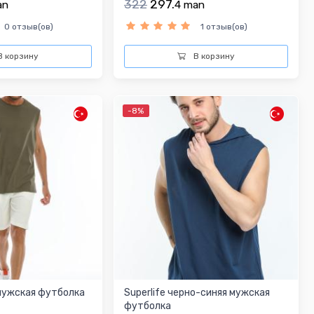
322
297.
an
4
man
0 отзыв(ов)
1 отзыв(ов)
 корзину
В корзину
-8%
 мужская футболка
Superlife черно-синяя мужская
футболка