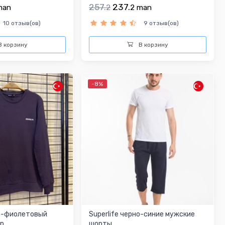
257.
237.
man
2
2
man
10 отзыв(ов)
9 отзыв(ов)
 корзину
В корзину
-8%
но-фиолетовый
Superlife черно-синие мужские
ер
шорты