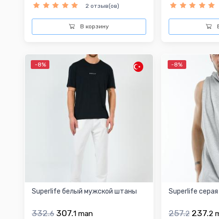
2 отзыв(ов)
В корзину
В
-8%
-8%
Superlife белый мужской штаны
Superlife сера
332.
307.
257.
237.
6
1
man
2
2