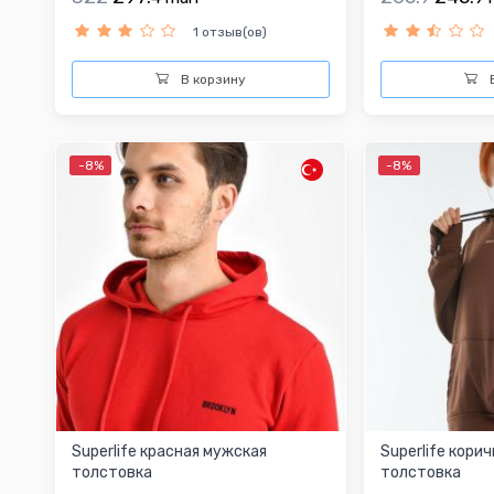
1 отзыв(ов)
В корзину
В
-8%
-8%
Superlife красная мужская
Superlife кори
толстовка
толстовка