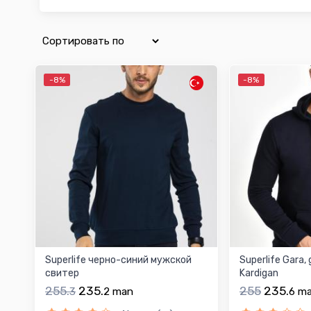
-8%
-8%
Superlife черно-синий мужской
Superlife Gara, 
свитер
Kardigan
255.
235.
255
235.
3
2
man
6
m