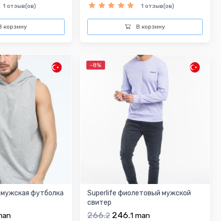
1 отзыв(ов)
1 отзыв(ов)
 корзину
В корзину
-8%
я мужская футболка
Superlife фиолетовый мужской
свитер
266.
246.
man
2
1
man