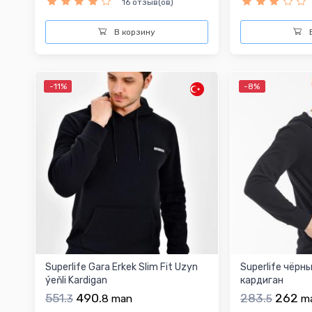
16 отзыв(ов)
В корзину
В
-11%
-8%
Superlife Gara Erkek Slim Fit Uzyn
Superlife чёрн
ýeňli Kardigan
кардиган
551.
490.
283.
262
3
8
man
5
m