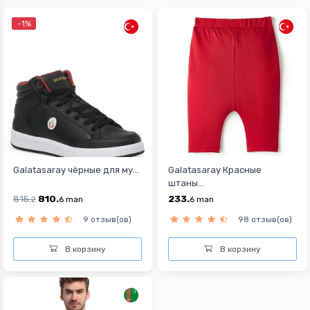
-1%
Galatasaray чёрные для му...
Galatasaray Красные
штаны...
815.
810.
233.
2
6
man
6
man
9 отзыв(ов)
98 отзыв(ов)
В корзину
В корзину