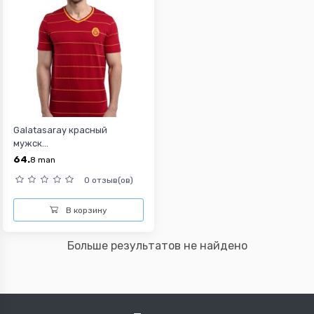
Galatasaray красный
мужск...
64.
8
man
0 отзыв(ов)
В корзину
Больше результатов не найдено