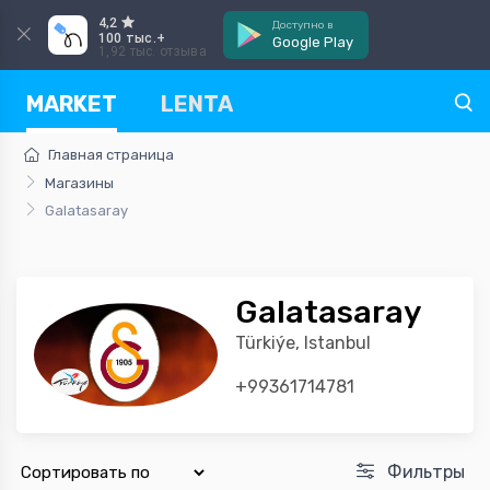
4,2
Доступно в
100 тыс.+
Google Play
1,92 тыс. отзыва
MARKET
LENTA
Главная страница
Магазины
Galatasaray
Galatasaray
Türkiýe, Istanbul
+99361714781
Фильтры