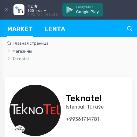
4,2
Доступно в
100 тыс.+
Google Play
1,92 тыс. отзыва
MARKET
LENTA
Главная страница
Магазины
Teknotel
Teknotel
Istanbul, Türkiýe
+99361714781