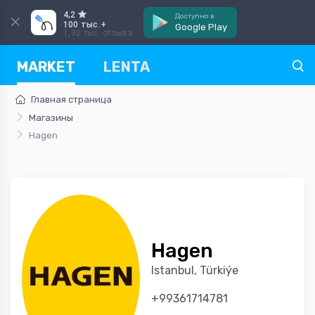
4,2
Доступно в
100 тыс.+
Google Play
1,92 тыс. отзыва
MARKET
LENTA
Главная страница
Магазины
Hagen
Hagen
Istanbul, Türkiýe
+99361714781