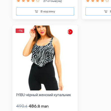
27 отзыв(ов)
В корзину
В
-1%
İYİBU чёрный женский купальник
490.
486.
6
8
man