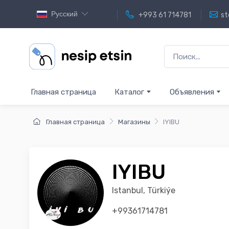
Русский
+993 61 714781
st
Главная страница
Каталог
Объявления
Главная страница
Магазины
IYIBU
IYIBU
Istanbul, Türkiýe
+99361714781