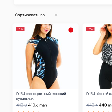
-1%
-1%
İYİBU разноцветный женский
İYİBU чёрный 
купальник
413.
410.
443.
440
8
6
man
4
m