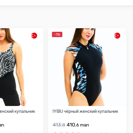
-1%
женский купальник
İYİBU чёрный женский купальник
413.
410.
an
8
6
man