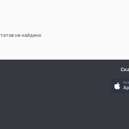
ьтатов не найдено
Ск
Dow
Ap