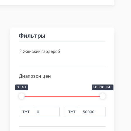
Фильтры
Женский гардероб
Диапозон цен
0 TMT
50000 TMT
TMT
TMT