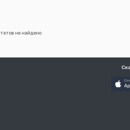
ьтатов не найдено
Ск
Dow
Ap