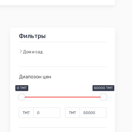
Фильтры
Дом и сад
Диапозон цен
0 TMT
50000 TMT
TMT
TMT