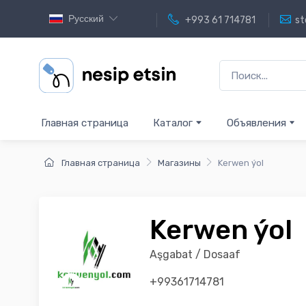
Русский
+993 61 714781
st
Главная страница
Каталог
Объявления
Главная страница
Магазины
Kerwen ýol
Kerwen ýol
Aşgabat / Dosaaf
+99361714781