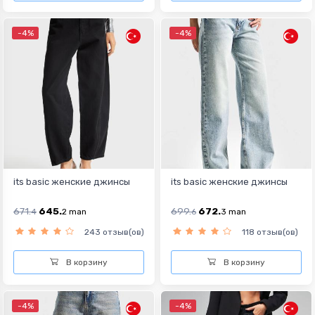
-4%
-4%
its basic женские джинсы
its basic женские джинсы
671.
645.
699.
672.
4
2
man
6
3
man
243 отзыв(ов)
118 отзыв(ов)
В корзину
В корзину
-4%
-4%