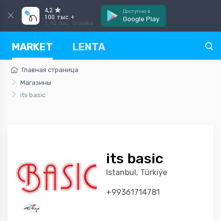
4,2
Доступно в
100 тыс.+
Google Play
1,92 тыс. отзыва
MARKET
LENTA
Главная страница
Магазины
its basic
its basic
Istanbul, Türkiýe
+99361714781