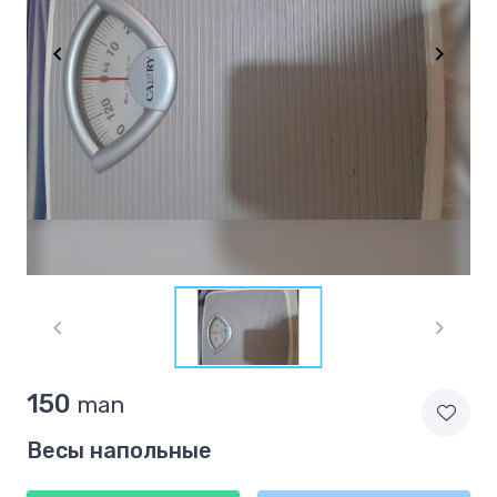
Item
1
of
1
Item
150
man
1
of
Весы напольные
1