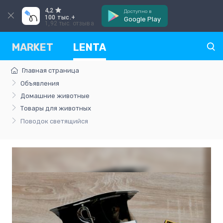
4,2
Доступно в
100 тыс.+
Google Play
1,92 тыс. отзыва
MARKET
LENTA
Главная страница
Объявления
Домашние животные
Товары для животных
Поводок светящийся