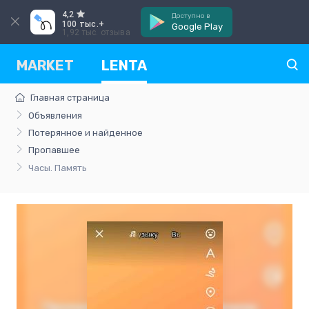
4,2
Доступно в
100 тыс.+
Google Play
1,92 тыс. отзыва
MARKET
LENTA
Главная страница
Объявления
Потерянное и найденное
Пропавшее
Часы. Память