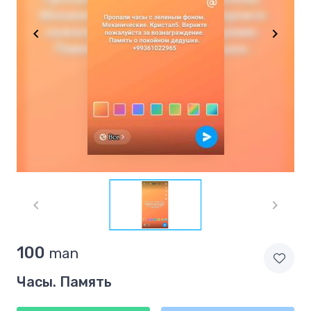
Item
1
of
1
Item
100
man
1
of
Часы. Память
1