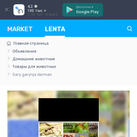
4,2
Доступно в
100 тыс.+
Google Play
1,92 тыс. отзыва
MARKET
LENTA
Главная страница
Объявления
Домашние животные
Товары для животных
Sary garynja derman