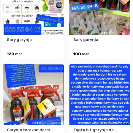
Sary garynja
Sary garynja
120
100
man
man
Garynja tarakan derm...
Tagta bit garynja de...