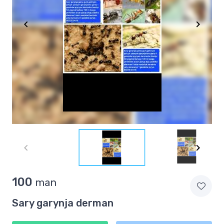
Item
1
of
3
Item
100
man
1
of
Sary garynja derman
3