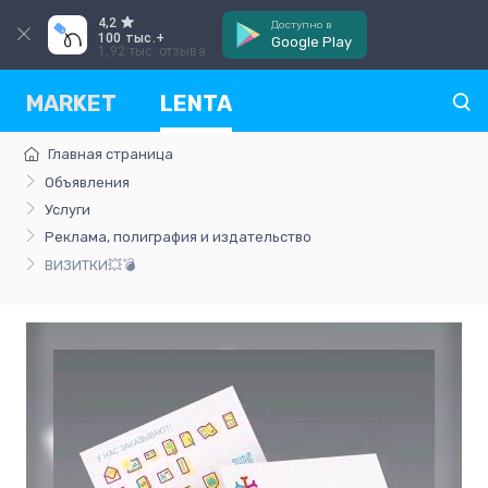
4,2
Доступно в
100 тыс.+
Google Play
1,92 тыс. отзыва
MARKET
LENTA
Главная страница
Объявления
Услуги
Реклама, полиграфия и издательство
ВИЗИТКИ💥💣