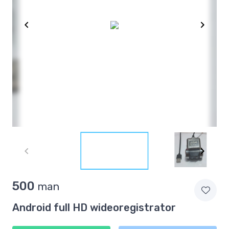
Item
1
of
3
Item
500
man
1
of
Android full HD wideoregistrator
3