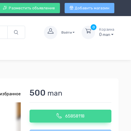
Разместить объявление
Добавить магазин
0
Корзина
Войти
0
man
500
man
 избранное
65858118