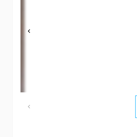
Item
1
of
3
Item
1
of