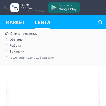
4,2
Доступно в
100 тыс.+
Google Play
1,92 тыс. отзыва
MARKET
LENTA
Главная страница
Объявления
Работа
Вакансии
Iş we işgär hyzmaty. Вакансии