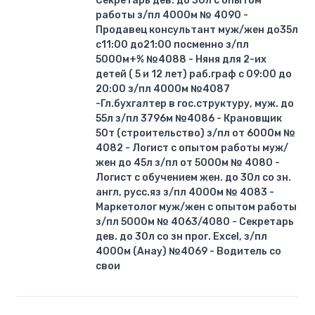
Секретарь дев. до 30л с опытом
работы з/пл 4000м № 4090 -
Продавец консультант муж/жен до35л
с11:00 до21:00 посменно з/пл
5000м+% №4088 - Няня для 2-их
детей ( 5 и 12 лет) раб.граф с 09:00 до
20:00 з/пл 4000м №4087
-Гл.бухгалтер в гос.структуру, муж. до
55л з/пл 3796м №4086 - Крановщик
50т (строительство) з/пл от 6000м №
4082 - Логист с опытом работы муж/
жен до 45л з/пл от 5000м № 4080 -
Логист с обучением жен. до 30л со зн.
англ, русс.яз з/пл 4000м № 4083 -
Маркетолог муж/жен с опытом работы
з/пл 5000м № 4063/4080 - Секретарь
дев. до 30л со зн прог. Excel, з/пл
4000м (Анау) №4069 - Водитель со
свои