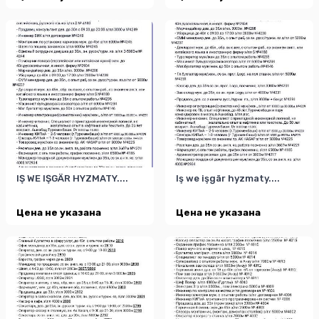
IŞ WE IŞGÄR HYZMATY....
Iş we işgär hyzmaty....
Цена не указана
Цена не указана