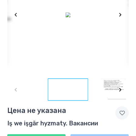
Item
1
of
2
Item
Цена не указана
1
of
Iş we işgär hyzmaty. Вакансии
2