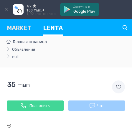
4,2
Доступно в
100 тыс.+
Google Play
1,92 тыс. отзыва
MARKET
LENTA
Главная страница
Объявления
null
Item
Item
1
35
man
1
of
of
0
0
Позвонить
Чат