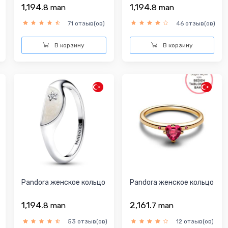
1,194.
1,194.
8
man
8
man
71 отзыв(ов)
46 отзыв(ов)
В корзину
В корзину
Pandora женское кольцо
Pandora женское кольцо
1,194.
2,161.
8
man
7
man
53 отзыв(ов)
12 отзыв(ов)