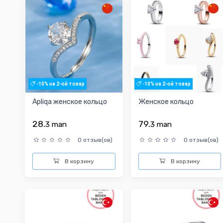
-10% на 2-ой товар
-10% на 2-ой товар
Apliqa женское кольцо
Женское кольцо
28.
79.
3
man
3
man
0 отзыв(ов)
0 отзыв(ов)
В корзину
В корзину