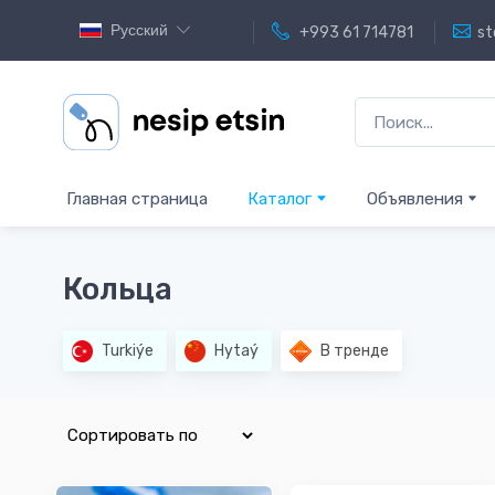
Русский
+993 61 714781
st
Главная страница
Каталог
Объявления
Кольца
Turkiýe
Hytaý
В тренде