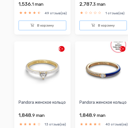
1,536.
2,787.
1
man
3
man
49 отзыв(ов)
1 отзыв(ов)
В корзину
В корзину
Pandora женское кольцо
Pandora женское кольцо
1,848.
1,848.
9
man
9
man
13 отзыв(ов)
40 отзыв(ов)