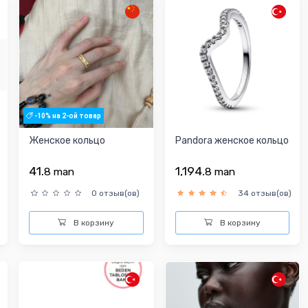
-10% на 2-ой товар
Женское кольцо
Pandora женское кольцо
41.
1,194.
8
man
8
man
0 отзыв(ов)
34 отзыв(ов)
В корзину
В корзину