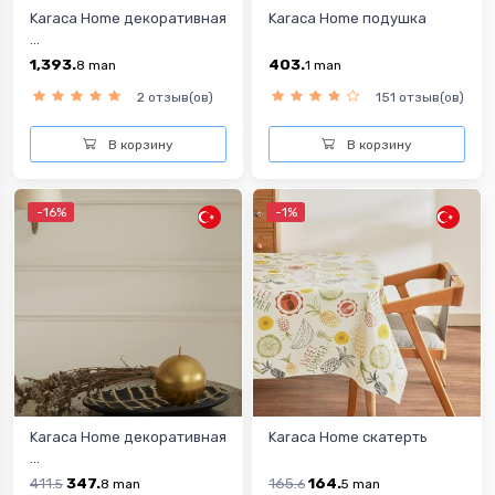
Karaca Home декоративная
Karaca Home подушка
...
1,393.
403.
8
man
1
man
2 отзыв(ов)
151 отзыв(ов)
В корзину
В корзину
-16%
-1%
Karaca Home декоративная
Karaca Home скатерть
...
411.
347.
165.
164.
5
8
man
6
5
man