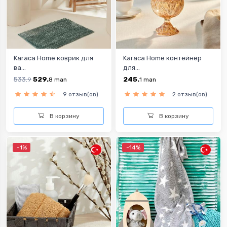
Karaca Home коврик для
Karaca Home контейнер
ва...
для...
533.
529.
245.
9
8
man
1
man
9 отзыв(ов)
2 отзыв(ов)
В корзину
В корзину
-1%
-14%