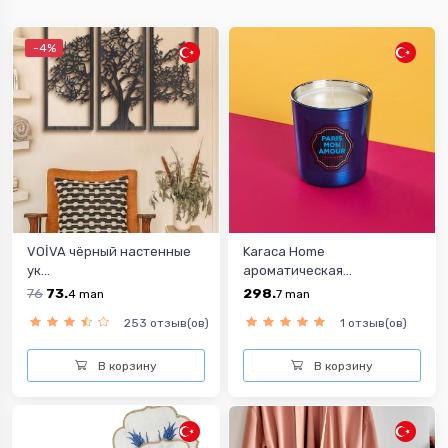
-4%
VOİVA чёрный настенные
Karaca Home
ук...
ароматическая...
76
73.
298.
4
man
7
man
253 отзыв(ов)
1 отзыв(ов)
В корзину
В корзину