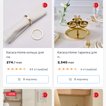
Karaca Home кольцо для
Karaca Home тарелка для
са...
п...
274.
2,340
7
man
man
43 отзыв(ов)
6 отзыв(ов)
В корзину
В корзину
-25%