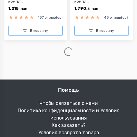
компл...
компл...
1,215
1,790.
man
6
man
137 отзыв(ов)
43 отзыв(ов)
В корзину
В корзину
Karaca Home детская
Karaca Home детский
прост...
компл...
368.
454
6
man
man
38 отзыв(ов)
39 отзыв(ов)