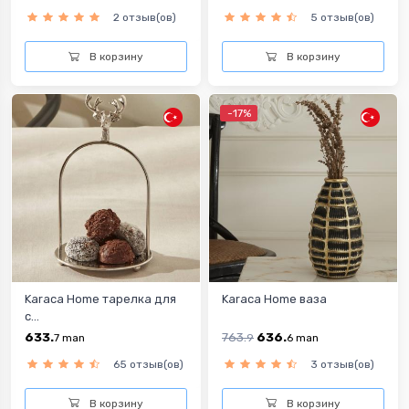
2 отзыв(ов)
5 отзыв(ов)
В корзину
В корзину
-17%
Karaca Home тарелка для
Karaca Home ваза
с...
633.
763.
636.
7
man
9
6
man
65 отзыв(ов)
3 отзыв(ов)
В корзину
В корзину