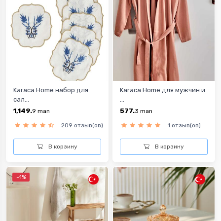
Karaca Home набор для
Karaca Home для мужчин и
сал...
...
1,149.
577.
9
man
3
man
209 отзыв(ов)
1 отзыв(ов)
В корзину
В корзину
-1%