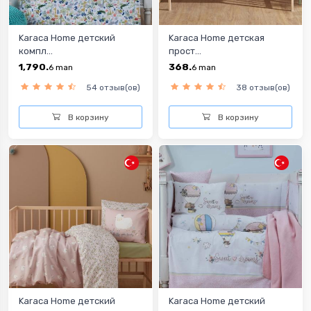
Karaca Home детский
Karaca Home детская
компл...
прост...
1,790.
368.
6
man
6
man
54 отзыв(ов)
38 отзыв(ов)
В корзину
В корзину
Karaca Home детский
Karaca Home детский