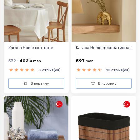
Karaca Home скатерть
Karaca Home декоративная
...
532.
402.
597
1
4
man
man
3 отзыв(ов)
10 отзыв(ов)
В корзину
В корзину