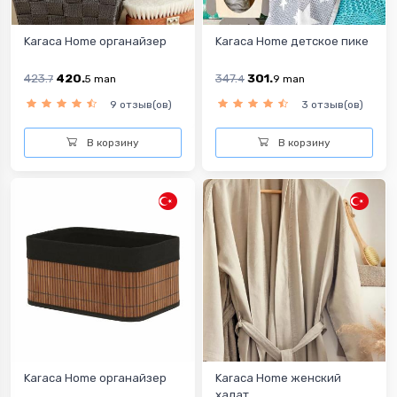
Karaca Home органайзер
Karaca Home детское пике
423.
420.
347.
301.
7
5
man
4
9
man
9 отзыв(ов)
3 отзыв(ов)
В корзину
В корзину
Karaca Home органайзер
Karaca Home женский
халат