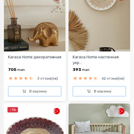
Karaca Home декоративная
Karaca Home настенная
...
укр...
705
393
man
man
3 отзыв(ов)
62 отзыв(ов)
В корзину
В корзину
-1%