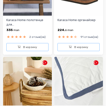
Karaca Home полотенце
Karaca Home органайзер
для...
335
224.
man
6
man
2 отзыв(ов)
91 отзыв(ов)
В корзину
В корзину