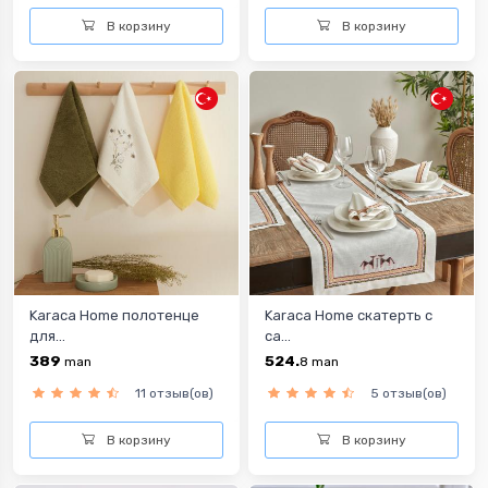
В корзину
В корзину
Karaca Home полотенце
Karaca Home скатерть с
для...
са...
389
524.
man
8
man
11 отзыв(ов)
5 отзыв(ов)
В корзину
В корзину