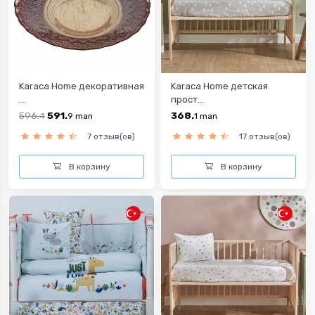
Karaca Home декоративная
Karaca Home детская
...
прост...
596.
591.
368.
4
9
man
1
man
7 отзыв(ов)
17 отзыв(ов)
В корзину
В корзину