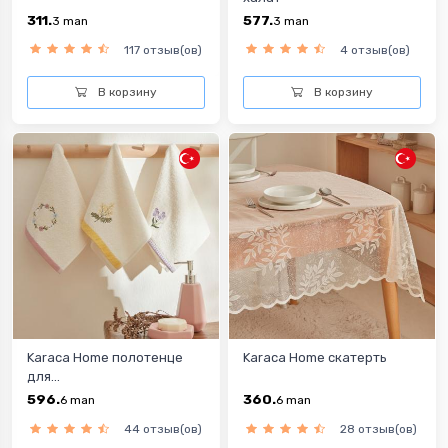
311.
577.
3
man
3
man
117 отзыв(ов)
4 отзыв(ов)
В корзину
В корзину
Karaca Home полотенце
Karaca Home скатерть
для...
596.
360.
6
man
6
man
44 отзыв(ов)
28 отзыв(ов)