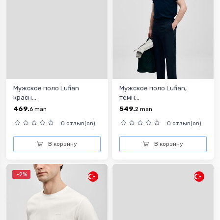
Мужское поло Lufian
Мужское поло Lufian,
красн...
тёмн...
469.
549.
6
man
2
man
0 отзыв(ов)
0 отзыв(ов)
В корзину
В корзину
-2%