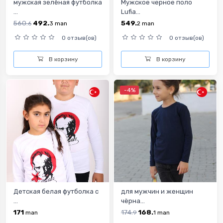
мужская зелёная футболка
Мужское черное поло
...
Lufia...
560.
492.
549.
6
3
man
2
man
0 отзыв(ов)
0 отзыв(ов)
В корзину
В корзину
-4%
Детская белая футболка с
для мужчин и женщин
...
чёрна...
171
174.
168.
man
9
1
man