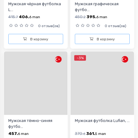
Мужская чёрная футболка
Мужская графическая
L...
футбо...
415.
406.
450.
395.
7
6
man
2
6
man
0 отзыв(ов)
0 отзыв(ов)
В корзину
В корзину
-3%
Мужская тёмно-синяя
Мужская футболка Lufian, ...
футбо...
457.
370.
361.
6
man
6
5
man