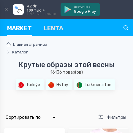
4,2
Доступно в
100 тыс.+
Google Play
1,92 тыс. отзыва
MARKET
LENTA
Главная страница
Каталог
Крутые образы этой весны
16136 товар(ов)
Turkiýe
Hytaý
Türkmenistan
Фильтры