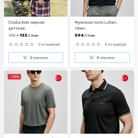
Cosba Kids черная
Мужское поло Lufian,
детская...
тёмн...
138.
133.
594.
4
1
man
1
man
0 отзыв(ов)
0 отзыв(ов)
В корзину
В корзину
-13%