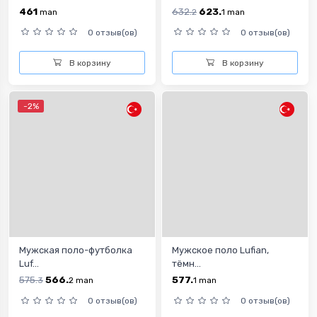
461
632.
623.
man
2
1
man
0 отзыв(ов)
0 отзыв(ов)
В корзину
В корзину
-2%
Мужская поло-футболка
Мужское поло Lufian,
Luf...
тёмн...
575.
566.
577.
3
2
man
1
man
0 отзыв(ов)
0 отзыв(ов)