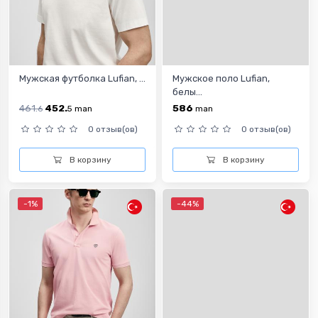
Мужская футболка Lufian, ...
Мужское поло Lufian,
белы...
461.
452.
586
6
5
man
man
0 отзыв(ов)
0 отзыв(ов)
В корзину
В корзину
-1%
-44%