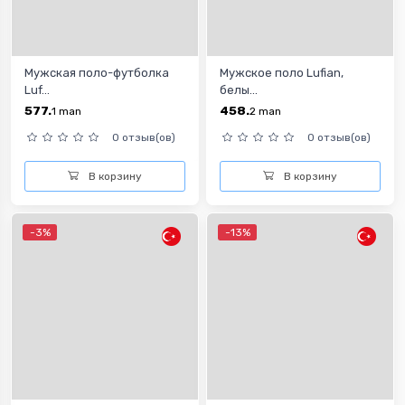
Мужская поло-футболка
Мужское поло Lufian,
Luf...
белы...
577.
458.
1
man
2
man
0 отзыв(ов)
0 отзыв(ов)
В корзину
В корзину
-3%
-13%