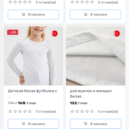
0 отзыв(ов)
0 отзыв(ов)
В корзину
В корзину
-4%
Детская белая футболка с
для мужчин и женщин
...
белая...
174.
168.
122.
9
1
man
1
man
0 отзыв(ов)
0 отзыв(ов)
В корзину
В корзину