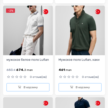
-2%
мужское белое поло Lufian
Мужское поло Lufian, хаки
683.
674.
461
4
3
man
man
0 отзыв(ов)
0 отзыв(ов)
В корзину
В корзину