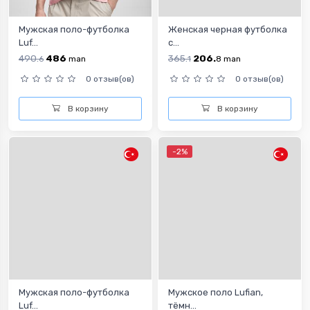
Мужская поло-футболка
Женская черная футболка
Luf...
с...
490.
486
365.
206.
6
man
1
8
man
0 отзыв(ов)
0 отзыв(ов)
В корзину
В корзину
-2%
Мужская поло-футболка
Мужское поло Lufian,
Luf...
тёмн...