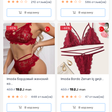
210 отзыв(ов)
586 отзыв(ов)
В корзину
В корзину
-65%
-65%
Imoda бордовый женский
Imoda Bordo Zenan Iç geýi...
ко...
433.
152.
433.
152.
7
2
man
7
2
man
448 отзыв(ов)
47 отзыв(ов)
В корзину
В корзину