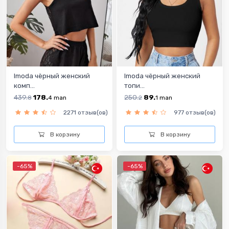
Imoda чёрный женский
Imoda чёрный женский
комп...
топи...
439.
178.
250.
89.
8
4
man
2
1
man
2271 отзыв(ов)
977 отзыв(ов)
В корзину
В корзину
-65%
-65%