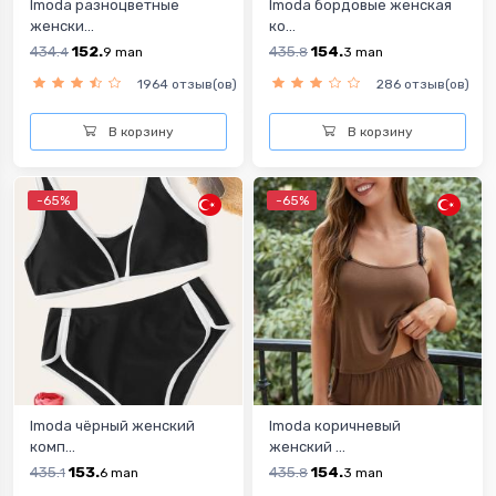
Imoda разноцветныe
Imoda бордовые женская
женски...
ко...
434.
152.
435.
154.
4
9
man
8
3
man
1964 отзыв(ов)
286 отзыв(ов)
В корзину
В корзину
-65%
-65%
Imoda чёрный женский
Imoda коричневый
комп...
женский ...
435.
153.
435.
154.
1
6
man
8
3
man