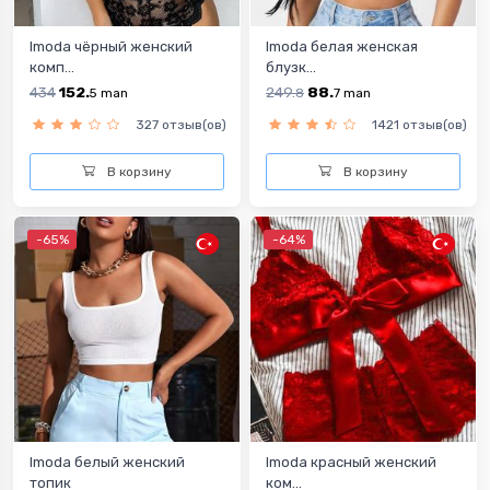
Imoda чёрный женский
Imoda белая женская
комп...
блузк...
434
152.
249.
88.
5
man
8
7
man
327 отзыв(ов)
1421 отзыв(ов)
В корзину
В корзину
-65%
-64%
Imoda белый женский
Imoda красный женский
топик
ком...