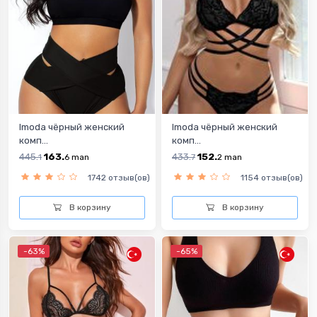
Imoda чёрный женский
Imoda чёрный женский
комп...
комп...
445.
163.
433.
152.
1
6
man
7
2
man
1742 отзыв(ов)
1154 отзыв(ов)
В корзину
В корзину
-63%
-65%