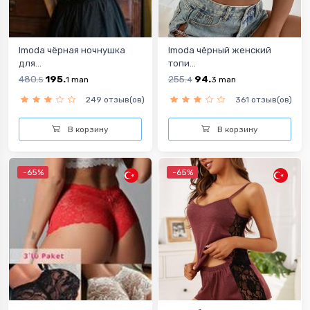
Imoda чёрная ночнушка
Imoda чёрный женский
для...
топи...
480.
195.
255.
94.
5
1
man
4
3
man
249 отзыв(ов)
361 отзыв(ов)
В корзину
В корзину
-65%
-65%