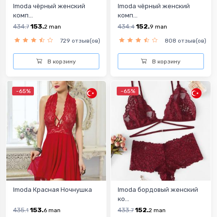
Imoda чёрный женский
Imoda чёрный женский
комп...
комп...
434.
153.
434.
152.
7
2
man
4
9
man
729 отзыв(ов)
808 отзыв(ов)
В корзину
В корзину
-65%
-65%
Imoda Красная Ночнушка
Imoda бордовый женский
ко...
435.
153.
433.
152.
1
6
man
7
2
man