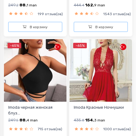
249.
88.
444.
162.
2
1
man
4
9
man
199 отзыв(ов)
1543 отзыв(ов)
В корзину
В корзину
-65%
-65%
Imoda черная женская
Imoda Красные Ночнушки
блуз...
249.
88.
435.
154.
5
4
man
8
3
man
715 отзыв(ов)
1000 отзыв(ов)