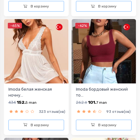
В корзину
В корзину
-65%
-62%
Imoda белая женская
Imoda бордовый женский
ночну...
то...
434
152.
262.
101.
5
man
8
7
man
323 отзыв(ов)
93 отзыв(ов)
В корзину
В корзину