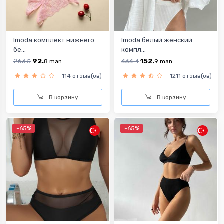
Imoda комплект нижнего
Imoda белый женский
бе...
компл...
263.
92.
434.
152.
5
8
man
4
9
man
114 отзыв(ов)
1211 отзыв(ов)
В корзину
В корзину
-65%
-65%