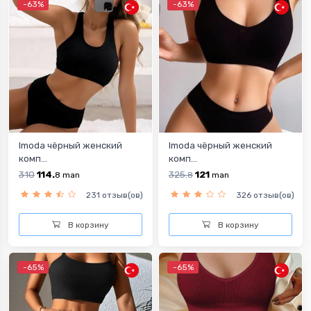
-63%
-63%
Imoda чёрный женский
Imoda чёрный женский
комп...
комп...
310
114.
325.
121
8
man
8
man
231 отзыв(ов)
326 отзыв(ов)
В корзину
В корзину
-65%
-65%