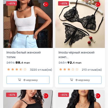
-65%
-65%
Imoda белый женский
Imoda чёрный женский
топик
комп...
249.
88.
263.
92.
5
4
man
1
4
man
3220 отзыв(ов)
213 отзыв(ов)
В корзину
В корзину
-60%
-65%