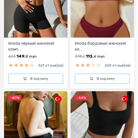
Imoda чёрный женский
Imoda бордовый женский
комп...
ко...
423
149.
318.
113.
8
man
2
4
man
521 отзыв(ов)
269 отзыв(ов)
В корзину
В корзину
-60%
-64%