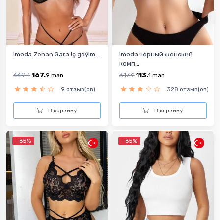
Imoda Zenan Gara Iç geýim...
Imoda чёрный женский
комп...
449.
167.
317.
113.
4
9
man
9
1
man
9 отзыв(ов)
328 отзыв(ов)
В корзину
В корзину
-65%
-65%