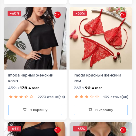
-60%
-65%
Imoda чёрный женский
Imoda красный женский
комп...
ком...
439.
178.
263.
92.
8
4
man
1
4
man
2270 отзыв(ов)
139 отзыв(ов)
В корзину
В корзину
-64%
-65%