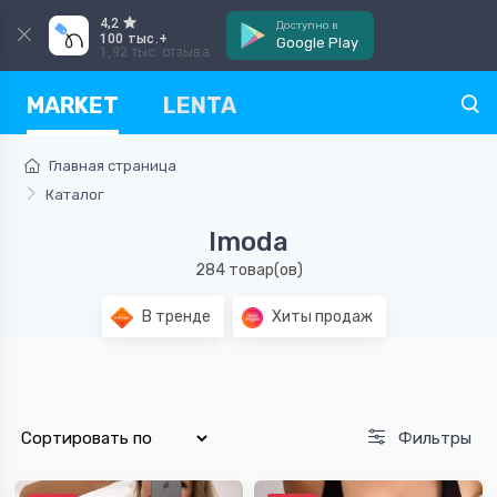
4,2
Доступно в
100 тыс.+
Google Play
1,92 тыс. отзыва
MARKET
LENTA
Главная страница
Каталог
Imoda
284 товар(ов)
В тренде
Хиты продаж
Фильтры