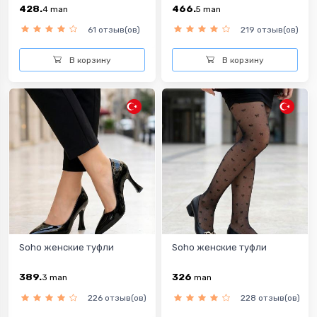
428.
466.
4
man
5
man
61 отзыв(ов)
219 отзыв(ов)
В корзину
В корзину
Soho женские туфли
Soho женские туфли
389.
326
3
man
man
226 отзыв(ов)
228 отзыв(ов)