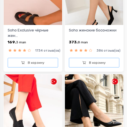
Soho Exclusive чёрные
Soho женские босоножки
жен...
169.
373.
3
man
8
man
1734 отзыв(ов)
386 отзыв(ов)
В корзину
В корзину