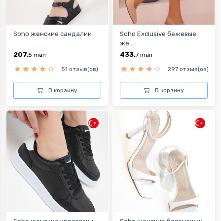
Soho женские сандалии
Soho Exclusive бежевые
же...
207.
433.
5
man
7
man
51 отзыв(ов)
297 отзыв(ов)
В корзину
В корзину