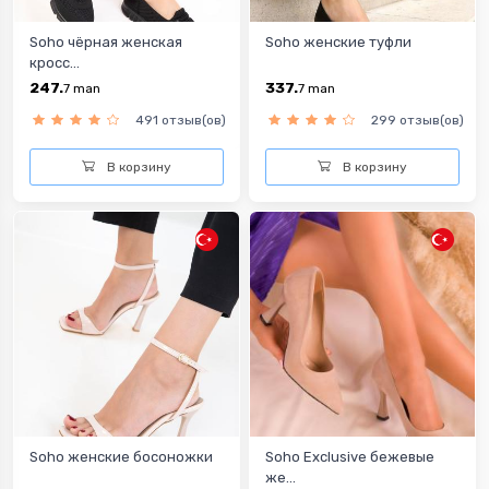
Soho чёрная женская
Soho женские туфли
кросс...
247.
337.
7
man
7
man
491 отзыв(ов)
299 отзыв(ов)
В корзину
В корзину
Soho женские босоножки
Soho Exclusive бежевыe
же...