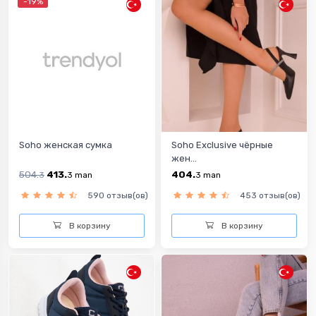
-19%
Soho женская сумка
Soho Exclusive чёрныe
жен...
504.
413.
404.
3
3
man
3
man
590 отзыв(ов)
453 отзыв(ов)
В корзину
В корзину