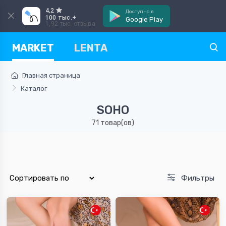
4,2
Доступно в
100 тыс.+
Google Play
1,92 тыс. отзыва
MARKET
LENTA
Главная страница
Каталог
SOHO
71 товар(ов)
Фильтры