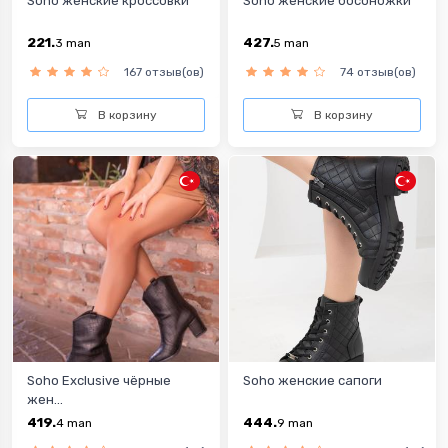
Soho женские кроссовки
Soho женские босоножки
221.
427.
3
man
5
man
167 отзыв(ов)
74 отзыв(ов)
В корзину
В корзину
Soho Exclusive чёрные
Soho женские сапоги
жен...
419.
444.
4
man
9
man