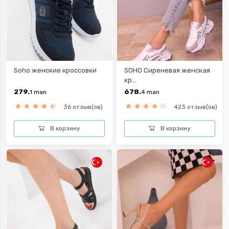
Soho женские кроссовки
SOHO Сиреневая женская
кр...
279.
678.
1
man
4
man
36 отзыв(ов)
423 отзыв(ов)
В корзину
В корзину