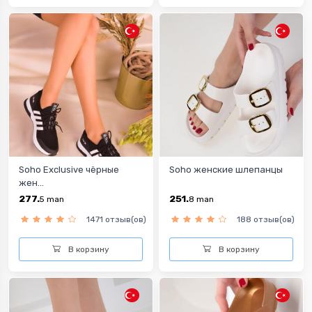
Soho Exclusive чёрные
Soho женские шлепанцы
жен...
277.
251.
5
man
8
man
1471 отзыв(ов)
188 отзыв(ов)
В корзину
В корзину