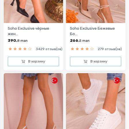
Soho Exclusive чёрныe
Soho Exclusive Бежевые
жен...
Бо...
390.
266.
8
man
5
man
3429 отзыв(ов)
279 отзыв(ов)
В корзину
В корзину