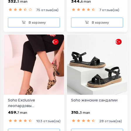
332.
344.
3
man
6
man
75 отзыв(ов)
7 отзыв(ов)
В корзину
В корзину
Soho Exclusive
Soho женские сандалии
леопардовы...
459.
310.
7
man
3
man
103 отзыв(ов)
28 отзыв(ов)