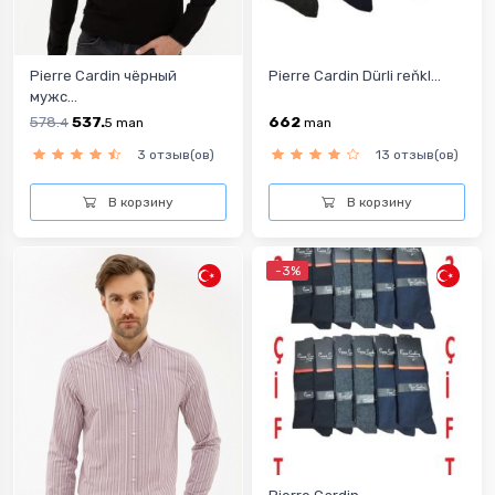
Pierre Cardin чёрный
Pierre Cardin Dürli reňkl...
мужс...
578.
537.
662
4
5
man
man
3 отзыв(ов)
13 отзыв(ов)
В корзину
В корзину
-3%