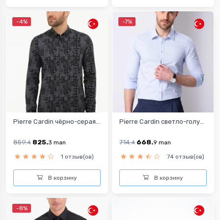
-4%
-7%
Pierre Cardin чёрно-серая...
Pierre Cardin cветло-голу...
859.
825.
714.
668.
4
3
man
4
9
man
1 отзыв(ов)
74 отзыв(ов)
В корзину
В корзину
-8%