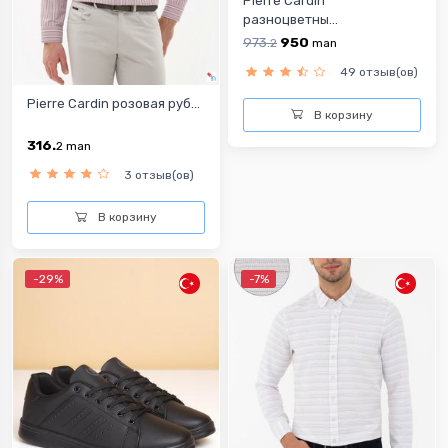
Pierre Cardin
разноцветны...
973.
950
2
man
49 отзыв(ов)
Pierre Cardin розовая руб...
В корзину
316.
2
man
3 отзыв(ов)
В корзину
-29%
-7%