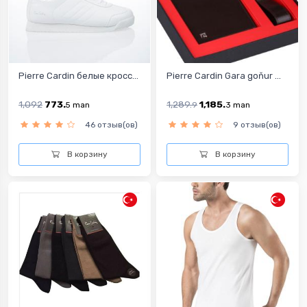
Pierre Cardin белые кросс...
Pierre Cardin Gara goňur ...
1,092
773.
1,289.
1,185.
5
man
9
3
man
46 отзыв(ов)
9 отзыв(ов)
В корзину
В корзину