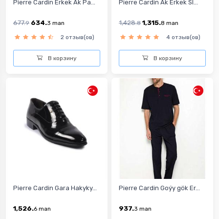
Pierre Cardin Erkek Ak Pa...
Pierre Cardin Ak Erkek Sl...
677.
634.
1,428.
1,315.
9
3
man
8
8
man
2 отзыв(ов)
4 отзыв(ов)
В корзину
В корзину
Pierre Cardin Gara Hakyky...
Pierre Cardin Goýy gök Er...
1,526.
937.
6
man
3
man