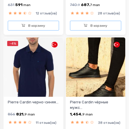
631
591
740.
687.
man
9
7
man
12 отзыв(ов)
28 отзыв(ов)
В корзину
В корзину
-4%
Pierre Cardin черно-синяя...
Pierre Cardin чёрные
мужс...
856
821.
1,454.
9
man
9
man
11 отзыв(ов)
38 отзыв(ов)