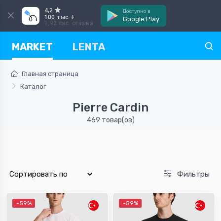
4,2
Доступно в
100 тыс.+
Google Play
1,92 тыс. отзыва
MARKET
LENTA
Главная страница
Каталог
Pierre Cardin
469 товар(ов)
Фильтры
-59%
-59%