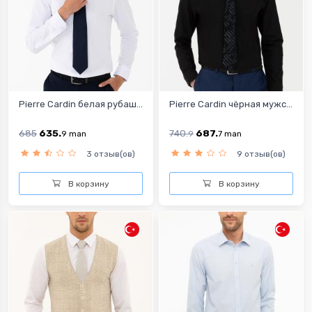
Pierre Cardin белая рубаш...
Pierre Cardin чёрная мужс...
685
635.
740.
687.
9
man
9
7
man
3 отзыв(ов)
9 отзыв(ов)
В корзину
В корзину