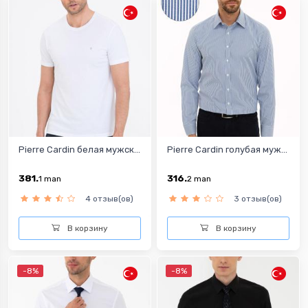
Pierre Cardin белая мужск...
Pierre Cardin голубая муж...
381.
316.
1
man
2
man
4 отзыв(ов)
3 отзыв(ов)
В корзину
В корзину
-8%
-8%