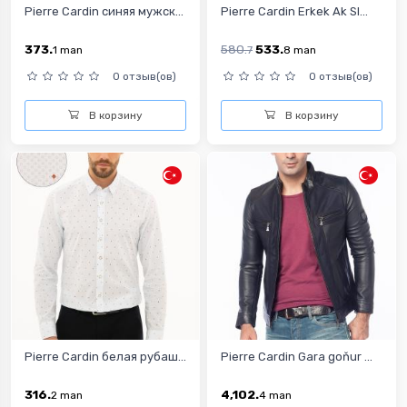
Pierre Cardin синяя мужск...
Pierre Cardin Erkek Ak Sl...
373.
580.
533.
1
man
7
8
man
0 отзыв(ов)
0 отзыв(ов)
В корзину
В корзину
Pierre Cardin белая рубаш...
Pierre Cardin Gara goňur ...
316.
4,102.
2
man
4
man