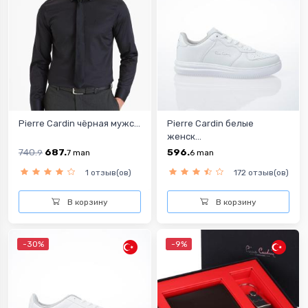
Pierre Cardin чёрная мужс...
Pierre Cardin белые
женск...
740.
687.
596.
9
7
man
6
man
1 отзыв(ов)
172 отзыв(ов)
В корзину
В корзину
-30%
-9%