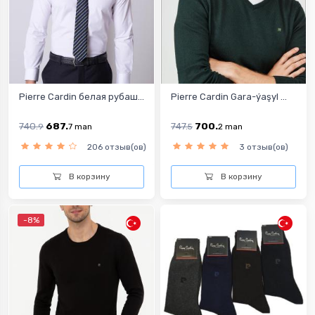
Pierre Cardin белая рубаш...
Pierre Cardin Gara-ýaşyl ...
740.
687.
747.
700.
9
7
man
5
2
man
206 отзыв(ов)
3 отзыв(ов)
В корзину
В корзину
-8%