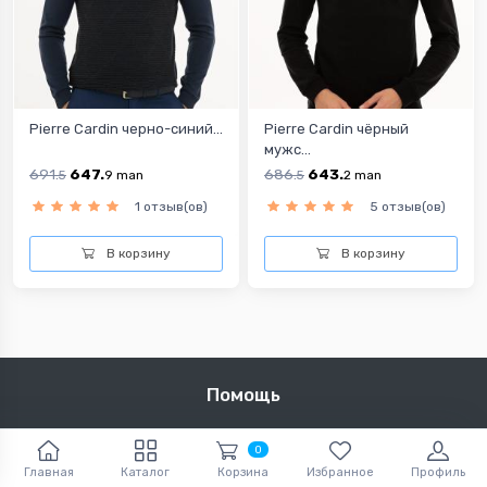
Pierre Cardin черно-синий...
Pierre Cardin чёрный
мужс...
691.
647.
686.
643.
5
9
man
5
2
man
1 отзыв(ов)
5 отзыв(ов)
В корзину
В корзину
Помощь
Чтобы связаться с нами
0
Политика конфиденциальности и Условия
Главная
Каталог
Корзина
Избранное
Профиль