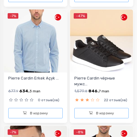
-7%
-47%
Pierre Cardin Erkek Açyk ...
Pierre Cardin чёрные
мужс...
677.
634.
1,579.
846.
9
3
man
8
7
man
0 отзыв(ов)
22 отзыв(ов)
В корзину
В корзину
-7%
-8%