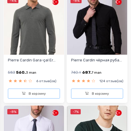
-4%
-8%
Pierre Cardin Gara-çal Er...
Pierre Cardin чёрная руба...
583
560.
740.
687.
3
man
9
7
man
6 отзыв(ов)
124 отзыв(ов)
В корзину
В корзину
-8%
-7%