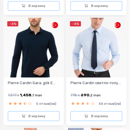
В корзину
В корзину
-4%
-4%
Pierre Cardin Gara, gök E...
Pierre Cardin cветло-голу...
1,517.
1,458.
718.
690.
6
1
man
6
2
man
5 отзыв(ов)
56 отзыв(ов)
В корзину
В корзину