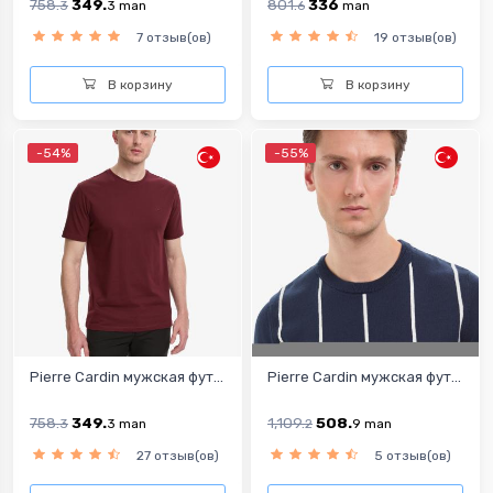
758.
349.
801.
336
3
3
man
6
man
7 отзыв(ов)
19 отзыв(ов)
В корзину
В корзину
-54%
-55%
Pierre Cardin мужская фут...
Pierre Cardin мужская фут...
758.
349.
1,109.
508.
3
3
man
2
9
man
27 отзыв(ов)
5 отзыв(ов)