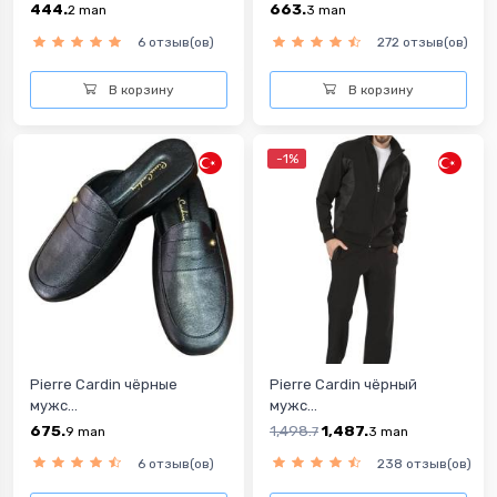
444.
663.
2
man
3
man
6 отзыв(ов)
272 отзыв(ов)
В корзину
В корзину
-1%
Pierre Cardin чёрные
Pierre Cardin чёрный
мужс...
мужс...
675.
1,498.
1,487.
9
man
7
3
man
6 отзыв(ов)
238 отзыв(ов)