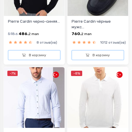
Pierre Cardin черно-синяя...
Pierre Cardin чёрные
мужс...
518.
486.
760.
6
2
man
2
man
8 отзыв(ов)
1012 отзыв(ов)
В корзину
В корзину
-7%
-8%