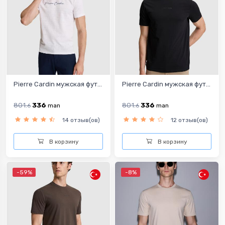
Pierre Cardin мужская фут...
Pierre Cardin мужская фут...
801.
336
801.
336
6
man
6
man
14 отзыв(ов)
12 отзыв(ов)
В корзину
В корзину
-59%
-8%