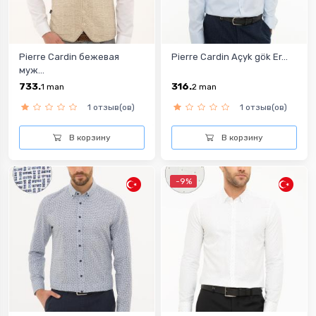
Pierre Cardin бежевая
Pierre Cardin Açyk gök Er...
муж...
733.
316.
1
man
2
man
1 отзыв(ов)
1 отзыв(ов)
В корзину
В корзину
-9%