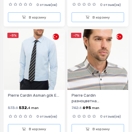
0 отзыв(ов)
0 отзыв(ов)
В корзину
В корзину
-8%
-7%
Pierre Cardin Asman gök E...
Pierre Cardin
разноцветна...
573.
532.
742.
695
3
4
man
3
man
0 отзыв(ов)
0 отзыв(ов)
В корзину
В корзину