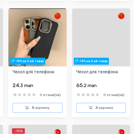
-10% на 2-ой товар
-10% на 2-ой товар
Чехол для телефона
Чехол для телефона
24.
65.
3
man
2
man
0 отзыв(ов)
0 отзыв(ов)
В корзину
В корзину
-15%