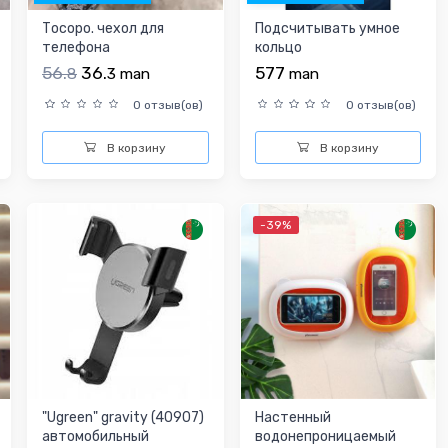
Тосоро. чехол для
Подсчитывать умное
телефона
кольцо
56.
36.
577
8
3
man
man
0 отзыв(ов)
0 отзыв(ов)
В корзину
В корзину
-39%
"Ugreen" gravity (40907)
Настенный
автомобильный
водонепроницаемый