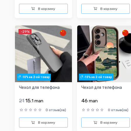
В корзину
В корзину
-29%
-10% на 2-ой товар
-10% на 2-ой товар
Чехол для телефона
Чехол для телефона
21
15.
46
1
man
man
0 отзыв(ов)
0 отзыв(ов)
В корзину
В корзину