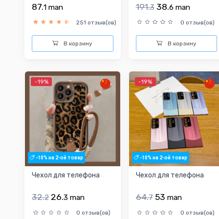
87.
191.
38.
1
man
3
6
man
251 отзыв(ов)
0 отзыв(ов)
В корзину
В корзину
-19%
-19%
-10% на 2-ой товар
-10% на 2-ой товар
Чехол для телефона
Чехол для телефона
32.
26.
64.
53
2
3
man
7
man
0 отзыв(ов)
0 отзыв(ов)