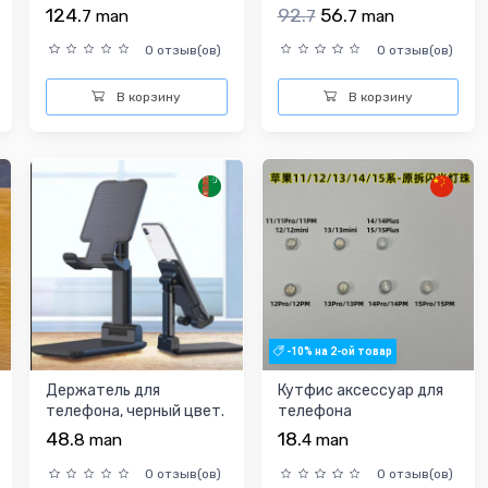
держатель для
чехол для телефона
124.
92.
56.
7
man
7
7
man
телефон...
0 отзыв(ов)
0 отзыв(ов)
В корзину
В корзину
-10% на 2-ой товар
Держатель для
Кутфис аксессуар для
телефона, черный цвет.
телефона
48.
18.
8
man
4
man
0 отзыв(ов)
0 отзыв(ов)