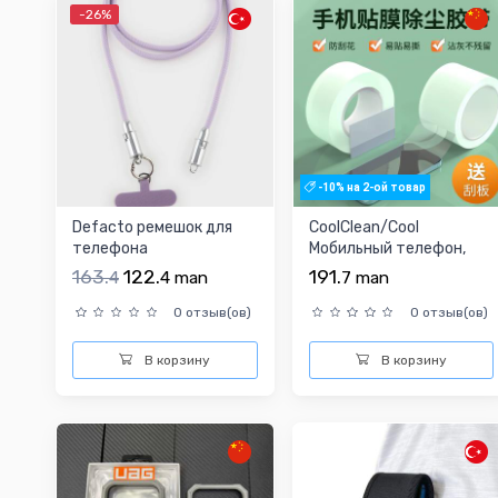
-26%
-10% на 2-ой товар
Defacto ремешок для
CoolClean/Cool
телефона
Мобильный телефон,
лента, экран, не
163.
122.
191.
4
4
man
7
man
оставляет...
0 отзыв(ов)
0 отзыв(ов)
В корзину
В корзину