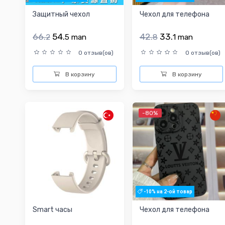
Защитный чехол
Чехол для телефона
66.
54.
42.
33.
2
5
man
8
1
man
0 отзыв(ов)
0 отзыв(ов)
В корзину
В корзину
-80%
-10% на 2-ой товар
Smart часы
Чехол для телефона