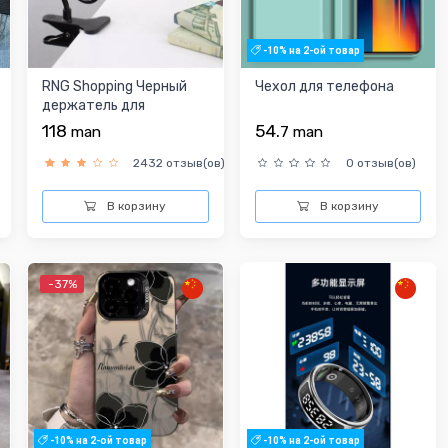
-10% на 2-ой товар
RNG Shopping Черный
Чехол для телефона
держатель для
телефона
118
54.
man
7
man
2432 отзыв(ов)
0 отзыв(ов)
В корзину
В корзину
-37%
-10% на 2-ой товар
-10% на 2-ой товар