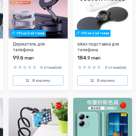
-10% на 2-ой товар
-10% на 2-ой товар
Держатель для
iokex подставка для
телефона
телефона
99.
184.
8
man
9
man
0 отзыв(ов)
0 отзыв(ов)
В корзину
В корзину