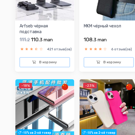
Arfseb чёрная
MKM чёрный чехол
подставка
111.
110.
108.
2
3
man
3
man
421 отзыв(ов)
6 отзыв(ов)
В корзину
В корзину
-18%
-23%
-10% на 2-ой товар
-10% на 2-ой товар