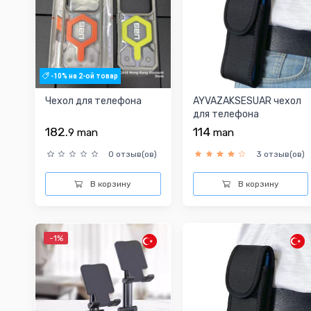
-10% на 2-ой товар
Чехол для телефона
AYVAZAKSESUAR чехол
для телефона
182.
114
9
man
man
0 отзыв(ов)
3 отзыв(ов)
В корзину
В корзину
-1%