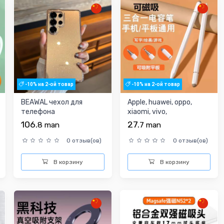
-10% на 2-ой товар
-10% на 2-ой товар
BEAWAL чехол для
Apple, huawei, oppo,
телефона
xiaomi, vivo,
планшетный
106.
27.
8
man
7
man
универсальный ...
0 отзыв(ов)
0 отзыв(ов)
В корзину
В корзину