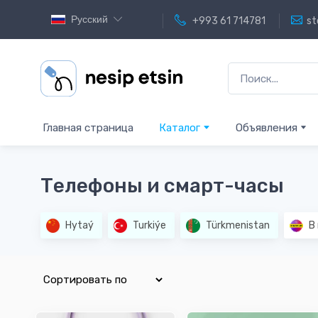
Русский
+993 61 714781
st
Главная страница
Каталог
Объявления
Телефоны и смарт-часы
Hytaý
Turkiýe
Türkmenistan
В 