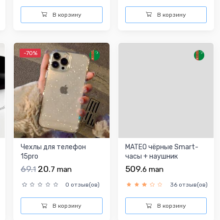
В корзину
В корзину
-70%
Чехлы для телефон
MATEO чёрные Smart-
15pro
часы + наушник
69.
20.
509.
1
7
man
6
man
0 отзыв(ов)
36 отзыв(ов)
В корзину
В корзину