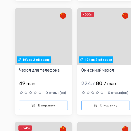
-65%
-10% на 2-ой товар
-10% на 2-ой товар
Чехол для телефона
Оми синий чехол
49
224.
80.
man
7
7
man
0 отзыв(ов)
0 отзыв(ов)
В корзину
В корзину
-34%