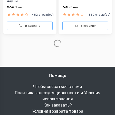
наушн...
266.
635.
2
man
5
man
482 отзыв(ов)
1852 отзыв(ов)
В корзину
В корзину
Snopy Sn-101 чёрные
Xiaomi чёрные наушники
наушн...
300.
326.
9
man
5
man
26 отзыв(ов)
847 отзыв(ов)