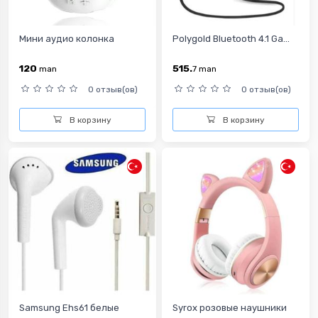
Мини аудио колонка
Polygold Bluetooth 4.1 Ga...
120
515.
man
7
man
0 отзыв(ов)
0 отзыв(ов)
В корзину
В корзину
Samsung Ehs61 белые
Syrox розовые наушники