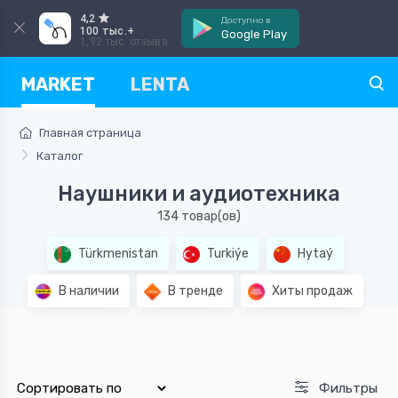
4,2
Доступно в
100 тыс.+
Google Play
1,92 тыс. отзыва
MARKET
LENTA
Главная страница
Каталог
Наушники и аудиотехника
134 товар(ов)
Türkmenistan
Turkiýe
Hytaý
В наличии
В тренде
Хиты продаж
Фильтры