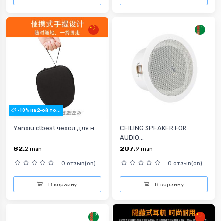
-10% на 2-ой то...
Yanxiu ctbest чехол для н...
CEILING SPEAKER FOR
AUDIO...
82.
207.
2
man
9
man
0 отзыв(ов)
0 отзыв(ов)
В корзину
В корзину