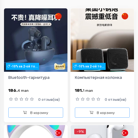
-10% на 2-ой то...
-10% на 2-ой то...
Bluetooth-гарнитура
Компьютерная колонка
186.
181.
4
man
1
man
0 отзыв(ов)
0 отзыв(ов)
В корзину
В корзину
-9%