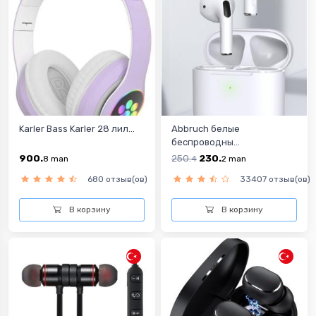
Karler Bass Karler 28 лил...
Abbruch белые
беспроводны...
900.
250.
230.
8
man
4
2
man
680 отзыв(ов)
33407 отзыв(ов)
В корзину
В корзину