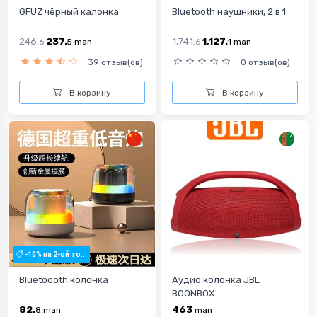
GFUZ чёрный калонка
Bluetooth наушники, 2 в 1
246.
237.
1,741.
1,127.
6
5
man
6
1
man
39 отзыв(ов)
0 отзыв(ов)
В корзину
В корзину
-10% на 2-ой то...
Bluetoooth колонка
Аудио колонка JBL
BOONBOX...
82.
463
8
man
man