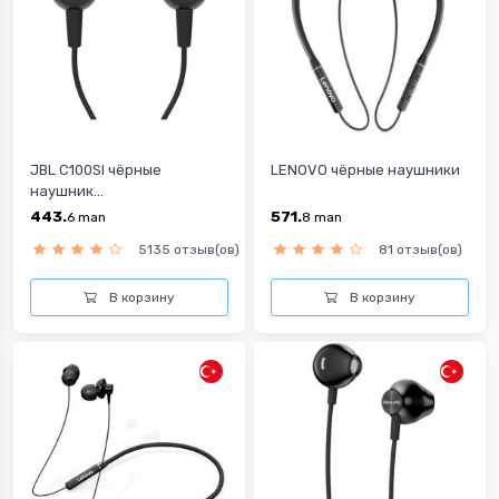
JBL C100SI чёрные
LENOVO чёрные наушники
наушник...
443.
571.
6
man
8
man
5135 отзыв(ов)
81 отзыв(ов)
В корзину
В корзину