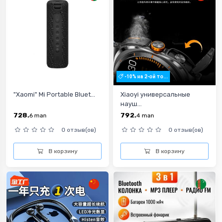
-10% на 2-ой то...
"Xaomi" Mi Portable Bluet...
Xiaoyi универсальные
науш...
728.
792.
6
man
4
man
0 отзыв(ов)
0 отзыв(ов)
В корзину
В корзину