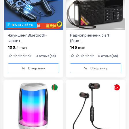
-10% на 2-ой то...
Чжуншенг Bluetooth-
Радиоприемник 3 в 1
гарнит...
(Blue...
100.
145
4
man
man
0 отзыв(ов)
0 отзыв(ов)
В корзину
В корзину