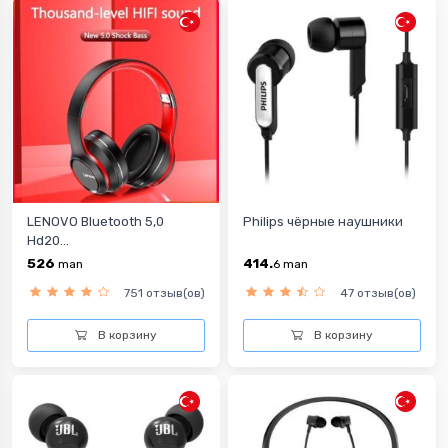
LENOVO Bluetooth 5,0
Philips чёрные наушники
Hd20...
526
414.
man
6
man
751 отзыв(ов)
47 отзыв(ов)
В корзину
В корзину