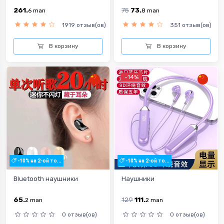
261.
75
73.
6
man
8
man
1919 отзыв(ов)
351 отзыв(ов)
В корзину
В корзину
-14%
-10% на 2-ой то...
-10% на 2-ой то...
Bluetooth наушники
Hаушники
65.
129
111.
2
man
2
man
0 отзыв(ов)
0 отзыв(ов)