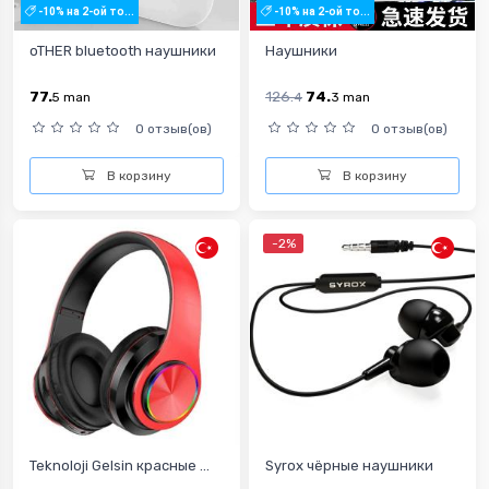
-10% на 2-ой то...
-10% на 2-ой то...
oTHER bluetooth наушники
Наушники
77.
126.
74.
5
man
4
3
man
0 отзыв(ов)
0 отзыв(ов)
В корзину
В корзину
-2%
Teknoloji Gelsin красные ...
Syrox чёрные наушники