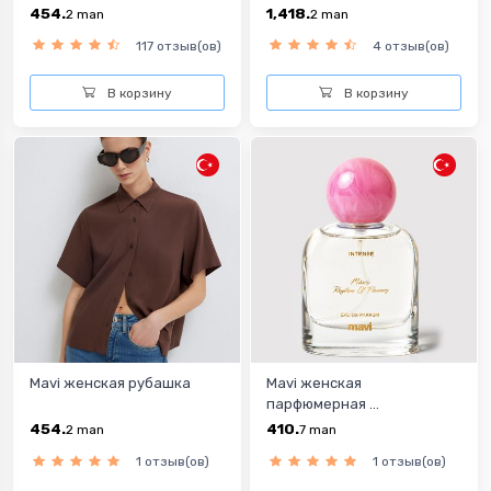
454.
1,418.
2
man
2
man
117 отзыв(ов)
4 отзыв(ов)
В корзину
В корзину
Mavi женская рубашка
Mavi женская
парфюмерная ...
454.
410.
2
man
7
man
1 отзыв(ов)
1 отзыв(ов)