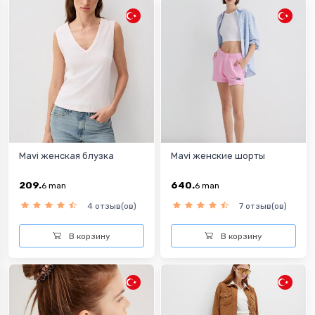
Mavi женская блузка
Mavi женские шорты
209.
640.
6
man
6
man
4 отзыв(ов)
7 отзыв(ов)
В корзину
В корзину