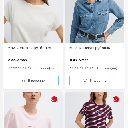
Mavi женская футболка
Mavi женская рубашка
293.
647.
2
man
6
man
0 отзыв(ов)
0 отзыв(ов)
В корзину
В корзину