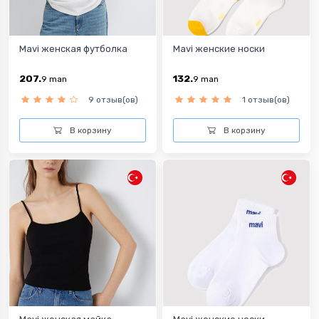
Mavi женская футболка
Mavi женские носки
207.
132.
9
man
9
man
9 отзыв(ов)
1 отзыв(ов)
В корзину
В корзину