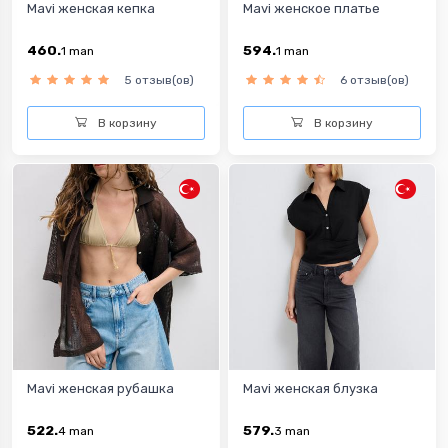
Mavi женская кепка
Mavi женское платье
460.
594.
1
man
1
man
5 отзыв(ов)
6 отзыв(ов)
В корзину
В корзину
Mavi женская рубашка
Mavi женская блузка
522.
579.
4
man
3
man