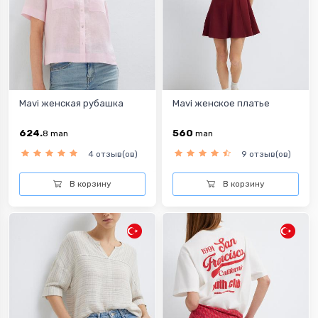
Mavi женская рубашка
Mavi женское платье
624.
560
8
man
man
4 отзыв(ов)
9 отзыв(ов)
В корзину
В корзину