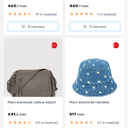
460.
460.
1
man
1
man
19 отзыв(ов)
1 отзыв(ов)
В корзину
В корзину
Mavi женская сумка через
Mavi женская панама
...
641.
517
2
man
man
43 отзыв(ов)
23 отзыв(ов)