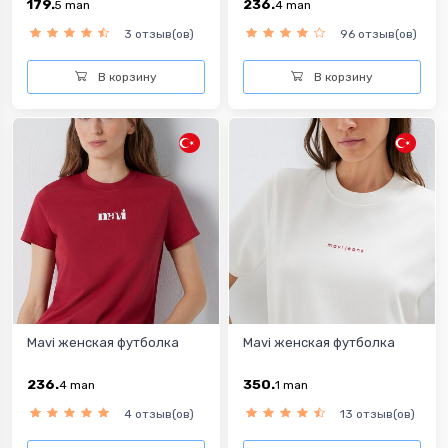
179.
236.
5
man
4
man
3 отзыв(ов)
96 отзыв(ов)
В корзину
В корзину
Mavi женская футболка
Mavi женская футболка
236.
350.
4
man
1
man
4 отзыв(ов)
13 отзыв(ов)