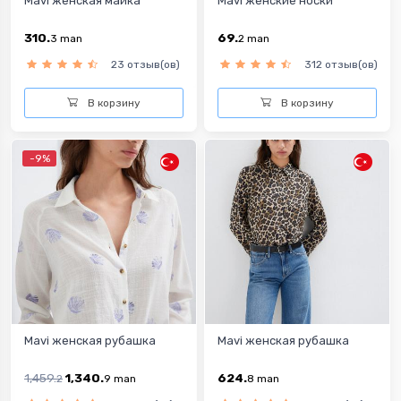
Mavi женская майка
Mavi женские носки
310.
69.
3
man
2
man
23 отзыв(ов)
312 отзыв(ов)
В корзину
В корзину
-9%
Mavi женская рубашка
Mavi женская рубашка
1,459.
1,340.
624.
2
9
man
8
man