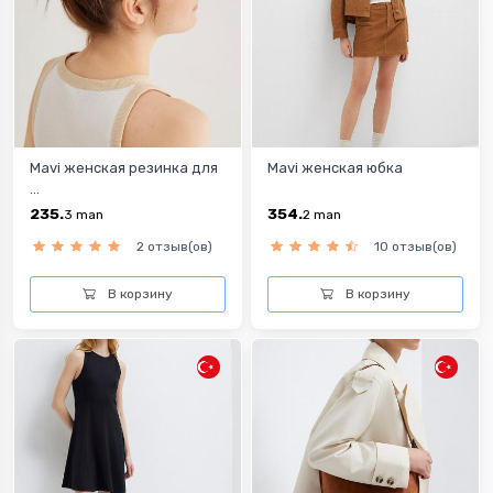
Mavi женская резинка для
Mavi женская юбка
...
235.
354.
3
man
2
man
2 отзыв(ов)
10 отзыв(ов)
В корзину
В корзину