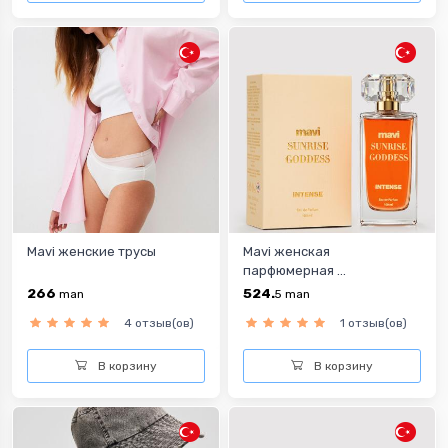
Mavi женские трусы
Mavi женская
парфюмерная ...
266
524.
man
5
man
4 отзыв(ов)
1 отзыв(ов)
В корзину
В корзину