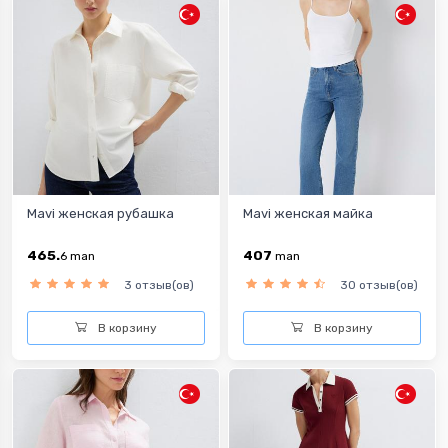
Mavi женская рубашка
Mavi женская майка
465.
407
6
man
man
3 отзыв(ов)
30 отзыв(ов)
В корзину
В корзину