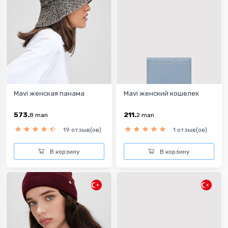
Mavi женская панама
Mavi женский кошелек
573.
211.
8
man
2
man
19 отзыв(ов)
1 отзыв(ов)
В корзину
В корзину