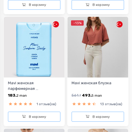
В корзину
В корзину
-13%
Mavi женская
Mavi женская блузка
парфюмерная ...
183.
561.
493.
2
man
7
5
man
1 отзыв(ов)
13 отзыв(ов)
В корзину
В корзину