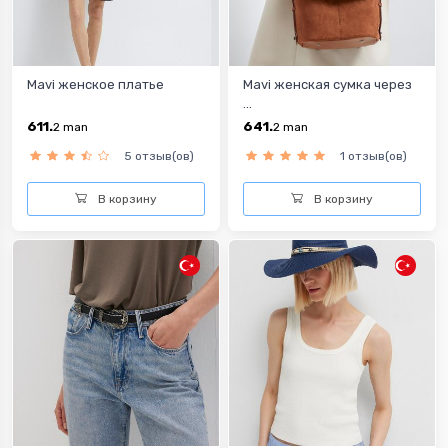
Mavi женское платье
Mavi женская сумка через
...
611.
641.
2
man
2
man
5 отзыв(ов)
1 отзыв(ов)
В корзину
В корзину