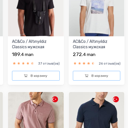
AC&Co / Altınyıldız
AC&Co / Altınyıldız
Classics мужская
Classics мужская
футболка
футболка
189.
272.
4
man
4
man
37 отзыв(ов)
26 отзыв(ов)
В корзину
В корзину