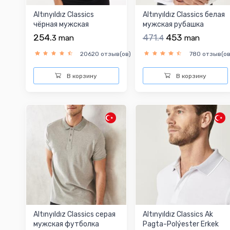
Altınyıldız Classics
Altınyıldız Classics белая
чёрная мужская
мужская рубашка
футболка
254.
471.
453
3
man
4
man
20620 отзыв(ов)
780 отзыв(ов
В корзину
В корзину
Altınyıldız Classics серая
Altınyıldız Classics Ak
мужская футболка
Pagta-Polýester Erkek