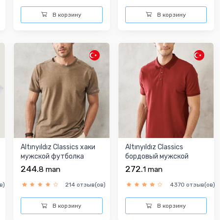
В корзину
В корзину
Altınyıldız Classics хаки
Altınyıldız Classics
мужской футболка
бордовый мужской
футболка
244.
272.
8
man
1
man
в)
214 отзыв(ов)
4370 отзыв(ов)
В корзину
В корзину