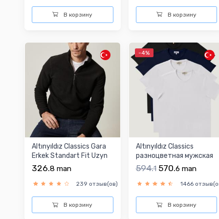
В корзину
В корзину
-4%
Altınyıldız Classics Gara
Altınyıldız Classics
Erkek Standart Fit Uzyn
разноцветная мужская
ýeňli Tols...
футболка
326.
594.
570.
8
man
1
6
man
239 отзыв(ов)
1466 отзыв(о
В корзину
В корзину