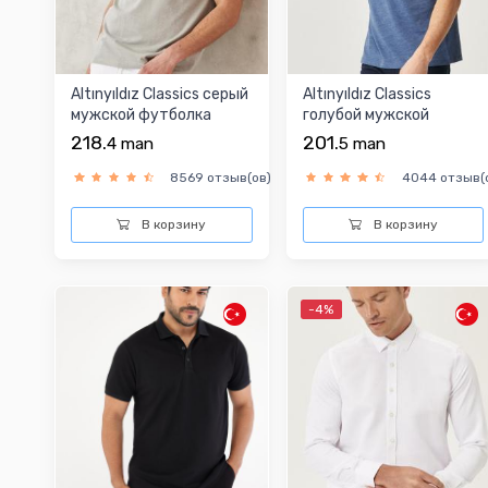
Altınyıldız Classics серый
Altınyıldız Classics
мужской футболка
голубой мужской
футболка
218.
201.
4
man
5
man
8569 отзыв(ов)
4044 отзыв(
В корзину
В корзину
-4%