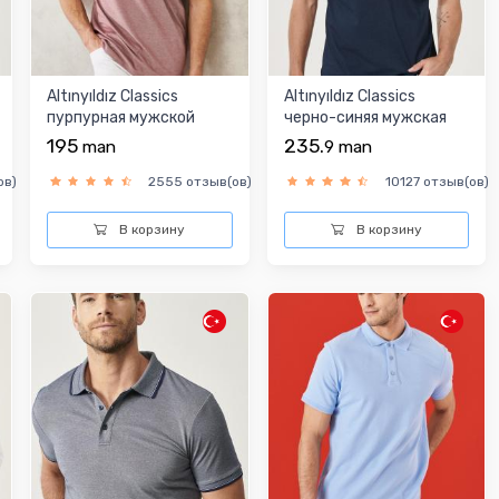
Altınyıldız Classics
Altınyıldız Classics
пурпурная мужской
черно-синяя мужская
футболка
футболка
195
235.
man
9
man
ов)
2555 отзыв(ов)
10127 отзыв(ов)
В корзину
В корзину