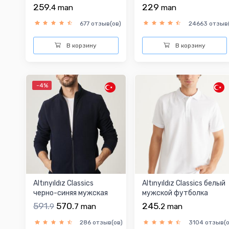
Slim Fit Gysga...
259.
229
4
man
man
677 отзыв(ов)
24663 отзыв(
В корзину
В корзину
-4%
Altınyıldız Classics
Altınyıldız Classics белый
черно-синяя мужская
мужской футболка
ветровка
591.
570.
245.
9
7
man
2
man
286 отзыв(ов)
3104 отзыв(о