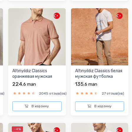
Altınyıldız Classics
Altınyıldız Classics белая
оранжевая мужская
мужская футболка
футболка
224.
135.
6
man
6
man
ов)
2045 отзыв(ов)
27 отзыв(ов)
В корзину
В корзину
-4%