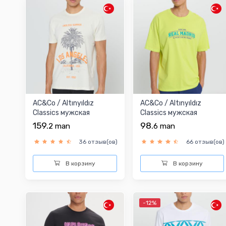
AC&Co / Altınyıldız
AC&Co / Altınyıldız
Classics мужская
Classics мужская
футболка
футболка
159.
98.
2
man
6
man
36 отзыв(ов)
66 отзыв(ов)
В корзину
В корзину
-12%