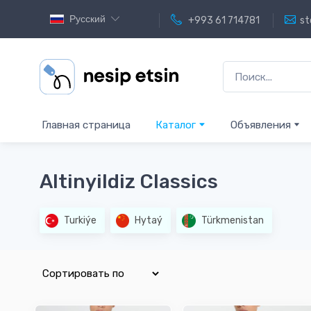
Русский
+993 61 714781
st
Главная страница
Каталог
Объявления
Altinyildiz Classics
Turkiýe
Hytaý
Türkmenistan