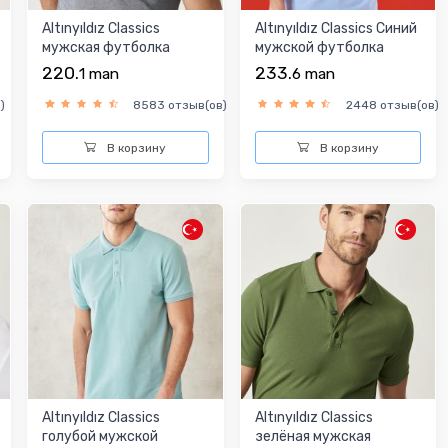
Altınyıldız Classics
Altınyıldız Classics Синий
мужская футболка
мужской футболка
220.
233.
1
man
6
man
)
8583 отзыв(ов)
2448 отзыв(ов)
В корзину
В корзину
Altınyıldız Classics
Altınyıldız Classics
голубой мужской
зелёная мужская