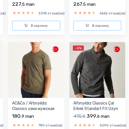
футболка
футболка
227.
267.
5
man
5
man
ов)
3318 отзыв(ов)
6662 отзыв(ов)
В корзину
В корзину
-4%
AC&Co / Altınyıldız
Altınyıldız Classics Çal
Classics хаки мужская
Erkek Standart Fit Uzyn
футболка
ýeňli Tolst...
180.
415.
399.
9
man
8
6
man
в)
780 отзыв(ов)
5295 отзыв(ов)