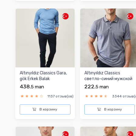
Altınyıldız Classics Gara,
Altınyıldız Classics
gök Erkek Balak
cветло-синий мужской
футболка
438.
222.
5
man
5
man
1137 отзыв(ов)
3344 отзыв(
В корзину
В корзину