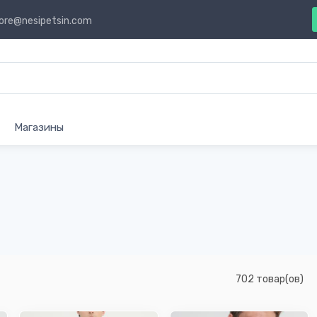
ore@nesipetsin.com
Магазины
702 товар(ов)