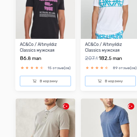
AC&Co / Altınyıldız
AC&Co / Altınyıldız
Classics мужская
Classics мужская
футболка
футболка
86.
207.
182.
8
man
1
5
man
15 отзыв(ов)
89 отзыв(ов)
В корзину
В корзину