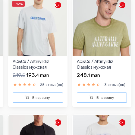
-12%
AC&Co / Altınyıldız
AC&Co / Altınyıldız
Classics мужская
Classics мужская
футболка
футболка
219.
193.
248.
5
4
man
1
man
28 отзыв(ов)
3 отзыв(ов)
В корзину
В корзину