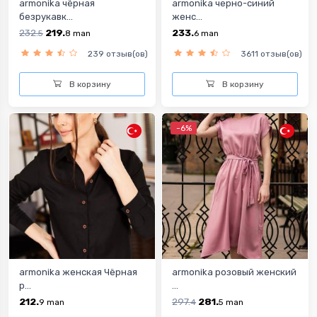
armonika чёрная
armonika черно-синий
безрукавк...
женс...
232.
219.
233.
5
8
man
6
man
239 отзыв(ов)
3611 отзыв(ов)
В корзину
В корзину
-6%
armonika женская Чёрная
armonika розовый женский
р...
...
212.
297.
281.
9
man
4
5
man