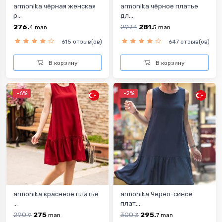
armonika чёрная женская
armonika чёрное платье
р...
дл...
276.
297.
281.
4
man
4
5
man
615 отзыв(ов)
647 отзыв(ов)
В корзину
В корзину
-6%
-2%
armonika краснеое платье
armonika Черно-синое
...
плат...
290.
275
300.
295.
9
man
3
7
man