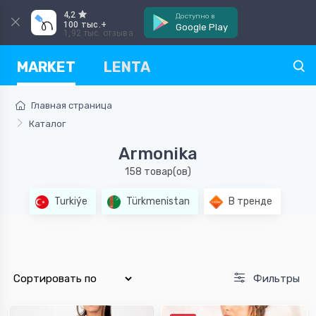
4,2
Доступно в
100 тыс.+
Google Play
1,92 тыс. отзыва
MARKET
LENTA
Главная страница
Каталог
Armonika
158 товар(ов)
Turkiýe
Türkmenistan
В тренде
Фильтры