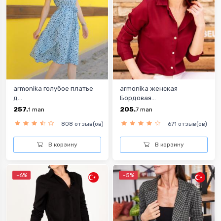
armonika голубое платье
armonika женская
д...
Бордовая...
257.
205.
1
man
7
man
808 отзыв(ов)
671 отзыв(ов)
В корзину
В корзину
-6%
-5%