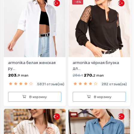
-6%
armonika белая женская
armonika чёрная блузка
ру...
дл...
203.
286.
270.
9
man
1
2
man
5831 отзыв(ов)
282 отзыв(ов)
В корзину
В корзину