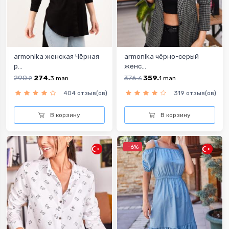
armonika женская Чёрная
armonika чёрно-серый
р...
женс...
290.
274.
376.
359.
2
3
man
6
1
man
404 отзыв(ов)
319 отзыв(ов)
В корзину
В корзину
-6%