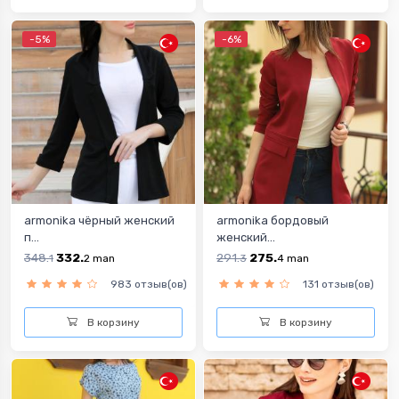
-5%
-6%
armonika чёрный женский
armonika бордовый
п...
женский...
348.
332.
291.
275.
1
2
man
3
4
man
983 отзыв(ов)
131 отзыв(ов)
В корзину
В корзину