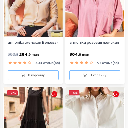
armonika женская Бежевая
armonika розовая женская
...
...
300.
284.
304.
8
9
man
8
man
404 отзыв(ов)
97 отзыв(ов)
В корзину
В корзину
-6%
-6%