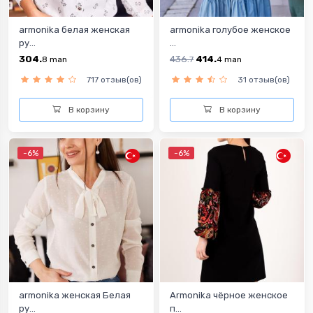
armonika белая женская
armonika голубое женское
ру...
...
304.
436.
414.
8
man
7
4
man
717 отзыв(ов)
31 отзыв(ов)
В корзину
В корзину
-6%
-6%
armonika женская Белая
Armonika чёрное женское
ру...
п...