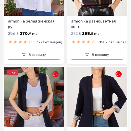
armonika белая женская
armonika разноцветная
ру...
жен...
286.
270.
272.
258.
8
9
man
8
5
man
3221 отзыв(ов)
1502 отзыв(ов)
В корзину
В корзину
-6%