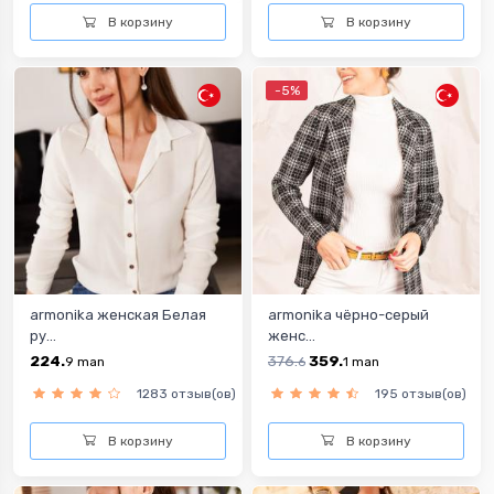
В корзину
В корзину
-5%
armonika женская Белая
armonika чёрно-серый
ру...
женс...
224.
376.
359.
9
man
6
1
man
1283 отзыв(ов)
195 отзыв(ов)
В корзину
В корзину