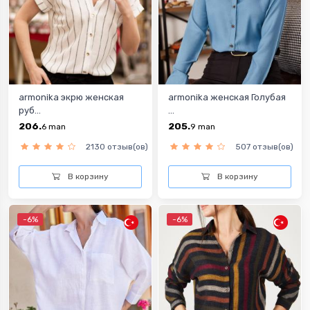
armonika экрю женская
armonika женская Голубая
руб...
...
206.
205.
6
man
9
man
2130 отзыв(ов)
507 отзыв(ов)
В корзину
В корзину
-6%
-6%