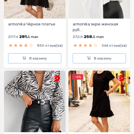
armonika Чёрное платье
armonika экрю женская
руб...
297.
281.
272.
258.
4
5
man
8
5
man
850 отзыв(ов)
566 отзыв(ов)
В корзину
В корзину
-6%