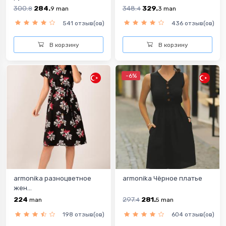
300.
284.
348.
329.
8
9
man
4
3
man
541 отзыв(ов)
436 отзыв(ов)
В корзину
В корзину
-6%
armonika разноцветное
armonika Чёрное платье
жен...
224
297.
281.
man
4
5
man
198 отзыв(ов)
604 отзыв(ов)