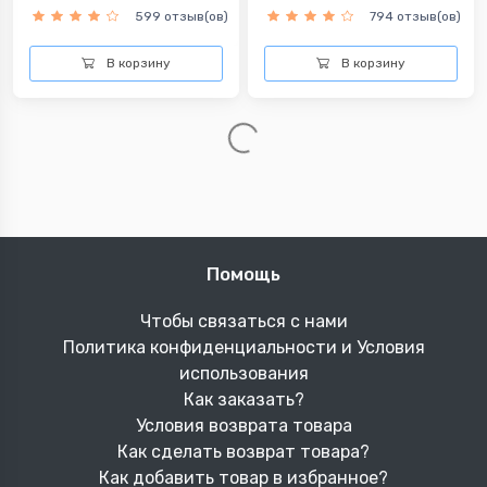
599 отзыв(ов)
794 отзыв(ов)
В корзину
В корзину
-6%
-6%
armonika Бордовое платье
armonika женская Экрю,
Чё...
343.
324.
300.
284.
3
2
man
8
9
man
807 отзыв(ов)
427 отзыв(ов)
В корзину
В корзину