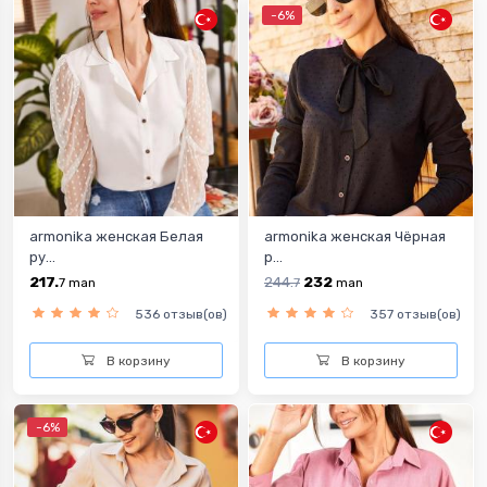
-6%
armonika женская Белая
armonika женская Чёрная
ру...
р...
217.
244.
232
7
man
7
man
536 отзыв(ов)
357 отзыв(ов)
В корзину
В корзину
-6%