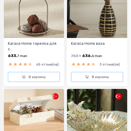
Karaca Home тарелка для
Karaca Home ваза
с...
633.
763.
636.
7
man
9
6
man
65 отзыв(ов)
3 отзыв(ов)
В корзину
В корзину