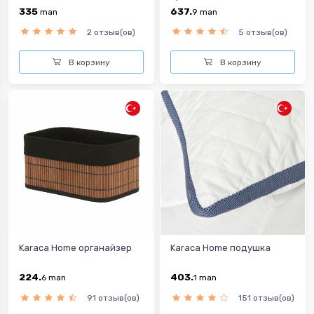
335
637.
man
9
man
2 отзыв(ов)
5 отзыв(ов)
В корзину
В корзину
Karaca Home органайзер
Karaca Home подушка
224.
403.
6
man
1
man
91 отзыв(ов)
151 отзыв(ов)