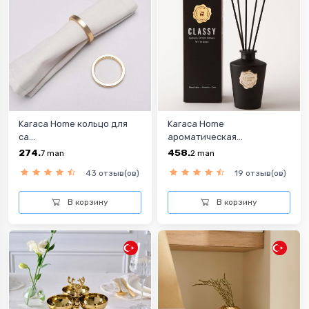
Karaca Home кольцо для
Karaca Home
са...
ароматическая...
274.
458.
7
man
2
man
43 отзыв(ов)
19 отзыв(ов)
В корзину
В корзину