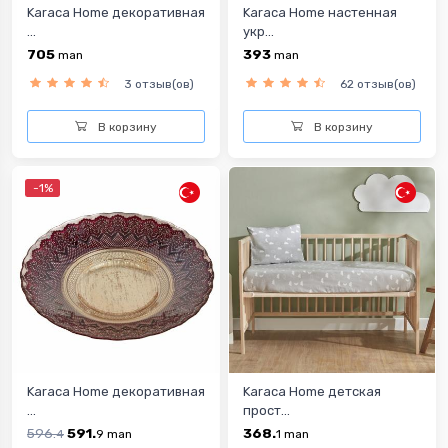
Karaca Home декоративная
Karaca Home настенная
...
укр...
705
393
man
man
3 отзыв(ов)
62 отзыв(ов)
В корзину
В корзину
-1%
Karaca Home декоративная
Karaca Home детская
...
прост...
596.
591.
368.
4
9
man
1
man