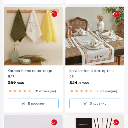
Karaca Home полотенце
Karaca Home скатерть с
для...
са...
389
524.
man
8
man
11 отзыв(ов)
5 отзыв(ов)
В корзину
В корзину