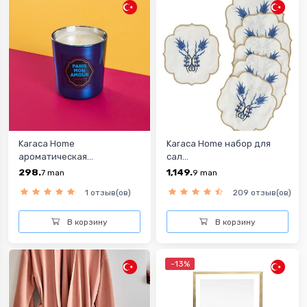
Karaca Home
Karaca Home набор для
ароматическая...
сал...
298.
1,149.
7
man
9
man
1 отзыв(ов)
209 отзыв(ов)
В корзину
В корзину
-13%