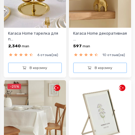
Karaca Home тарелка для
Karaca Home декоративная
п...
...
2,340
597
man
man
6 отзыв(ов)
10 отзыв(ов)
В корзину
В корзину
-25%