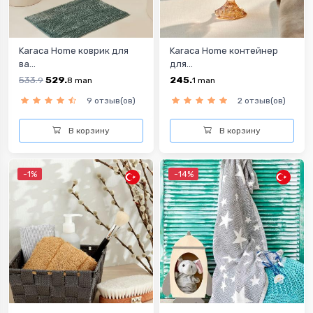
Karaca Home коврик для
Karaca Home контейнер
ва...
для...
533.
529.
245.
9
8
man
1
man
9 отзыв(ов)
2 отзыв(ов)
В корзину
В корзину
-1%
-14%