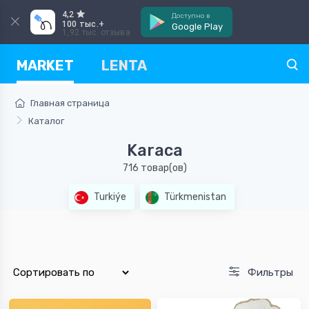
4,2
Доступно в
100 тыс.+
Google Play
1,92 тыс. отзыва
MARKET
LENTA
Главная страница
Каталог
Karaca
716 товар(ов)
Turkiýe
Türkmenistan
Фильтры