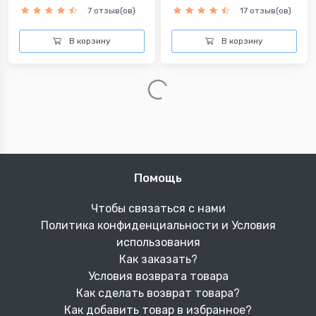
7 отзыв(ов)
17 отзыв(ов)
В корзину
В корзину
Karaca Home детский
Karaca Home детская
компл...
прост...
1,790.
368.
6
man
6
man
54 отзыв(ов)
38 отзыв(ов)
В корзину
В корзину