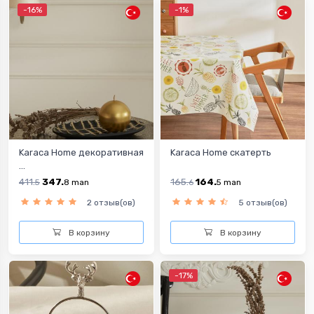
-16%
-1%
Karaca Home декоративная
Karaca Home скатерть
...
411.
347.
165.
164.
5
8
man
6
5
man
2 отзыв(ов)
5 отзыв(ов)
В корзину
В корзину
-17%