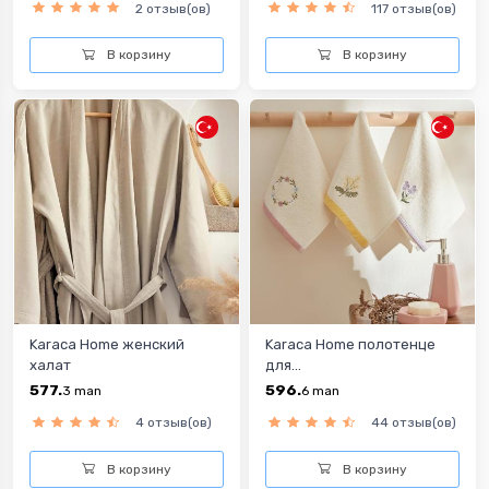
2 отзыв(ов)
117 отзыв(ов)
В корзину
В корзину
Karaca Home женский
Karaca Home полотенце
халат
для...
577.
596.
3
man
6
man
4 отзыв(ов)
44 отзыв(ов)
В корзину
В корзину