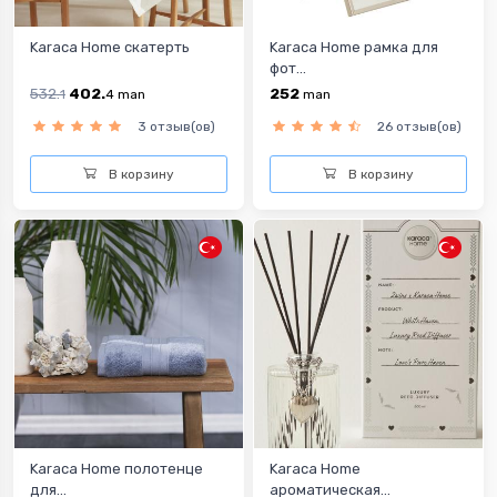
Karaca Home скатерть
Karaca Home рамка для
фот...
532.
402.
252
1
4
man
man
3 отзыв(ов)
26 отзыв(ов)
В корзину
В корзину
Karaca Home полотенце
Karaca Home
для...
ароматическая...