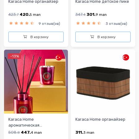
Karaca Home органайзер
Karaca Home детское пике
423.
420.
347.
301.
7
5
man
4
9
man
9 отзыв(ов)
3 отзыв(ов)
В корзину
В корзину
-13%
Karaca Home
Karaca Home органайзер
ароматическая...
508.
447.
311.
8
4
man
3
man