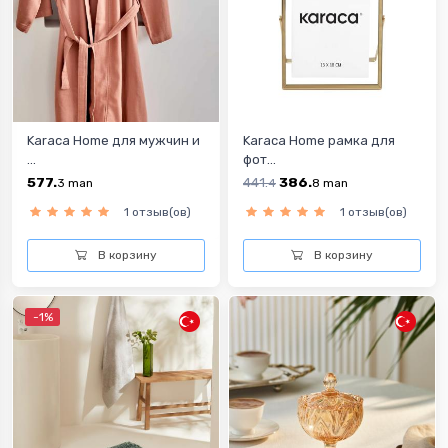
Karaca Home для мужчин и
Karaca Home рамка для
...
фот...
577.
441.
386.
3
man
4
8
man
1 отзыв(ов)
1 отзыв(ов)
В корзину
В корзину
-1%