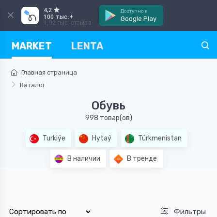
4,2
Доступно в
100 тыс.+
Google Play
1,92 тыс. отзыва
MARKET
LENTA
Главная страница
Каталог
Обувь
998 товар(ов)
Turkiýe
Hytaý
Türkmenistan
В наличии
В тренде
Фильтры