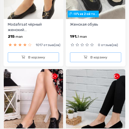
-10% на 2-ой то...
Modafırsat чёрный
Женская обувь
женский...
215
191.
man
1
man
1017 отзыв(ов)
0 отзыв(ов)
В корзину
В корзину