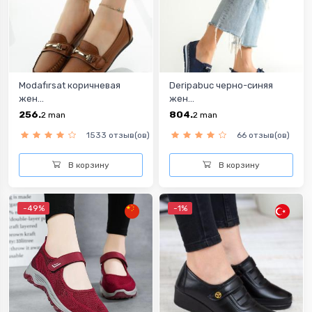
Modafırsat коричневая
Deripabuc черно-синяя
жен...
жен...
256.
804.
2
man
2
man
1533 отзыв(ов)
66 отзыв(ов)
В корзину
В корзину
-49%
-1%