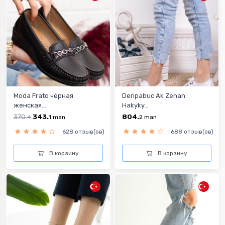
Moda Frato чёрная
Deripabuc Ak Zenan
женская...
Hakyky...
370.
343.
804.
4
1
man
2
man
628 отзыв(ов)
688 отзыв(ов)
В корзину
В корзину