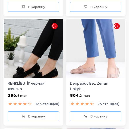
В корзину
В корзину
RENKLİBUTİK чёрная
Deripabuc Bež Zenan
женска...
Hakyk...
286.
804.
6
man
2
man
136 отзыв(ов)
76 отзыв(ов)
В корзину
В корзину