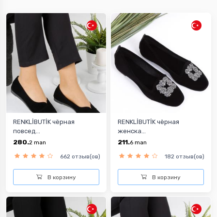
RENKLİBUTİK чёрная
RENKLİBUTİK чёрная
повсед...
женска...
280.
211.
2
man
6
man
662 отзыв(ов)
182 отзыв(ов)
В корзину
В корзину