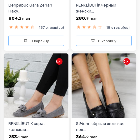
Deripabuc Gara Zenan
RENKLİBUTİK чёрный
Haky...
женски...
804.
280.
2
man
9
man
137 отзыв(ов)
18 отзыв(ов)
В корзину
В корзину
RENKLİBUTİK серая
StWenn чёрная женская
женская...
пов...
253.
364.
1
man
9
man