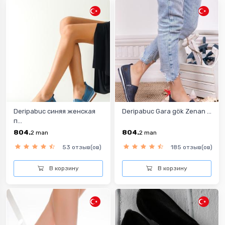
Deripabuc синяя женская
Deripabuc Gara gök Zenan ...
п...
804.
804.
2
man
2
man
53 отзыв(ов)
185 отзыв(ов)
В корзину
В корзину