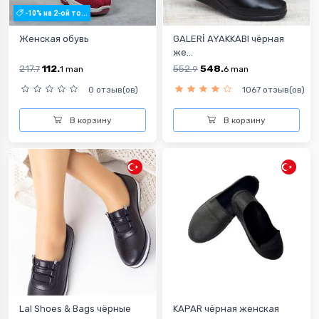
-10% на 2-ой то...
Женская обувь
GALERİ AYAKKABI чёрная
же...
217.
112.
552.
548.
7
1
man
9
6
man
0 отзыв(ов)
1067 отзыв(ов)
В корзину
В корзину
Lal Shoes & Bags чёрные
KAPAR чёрная женская