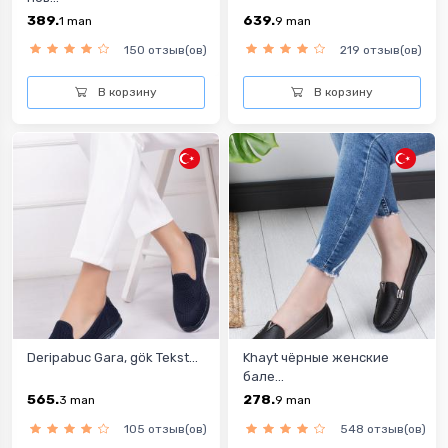
389.
639.
1
man
9
man
150 отзыв(ов)
219 отзыв(ов)
В корзину
В корзину
Deripabuc Gara, gök Tekst...
Khayt чёрные женские
бале...
565.
278.
3
man
9
man
105 отзыв(ов)
548 отзыв(ов)