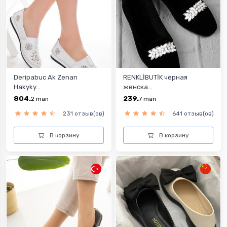
Deripabuc Ak Zenan
RENKLİBUTİK чёрная
Hakyky...
женска...
804.
239.
2
man
7
man
231 отзыв(ов)
641 отзыв(ов)
В корзину
В корзину