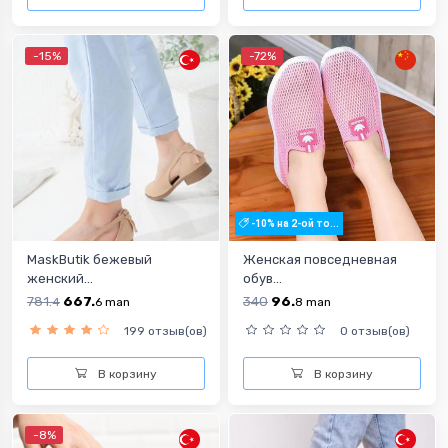
-15%
-72%
-10% на 2-ой то...
MaskButik бежевый
Женская повседневная
женский...
обув...
781.
667.
340
96.
4
6
man
8
man
199 отзыв(ов)
0 отзыв(ов)
В корзину
В корзину
-8%