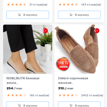
21 отзыв(ов)
143 отзыв(ов)
В корзину
В корзину
RENKLİBUTİK бежевая
StWenn коричневая
женск...
женская...
254.
310.
7
man
2
man
165 отзыв(ов)
2402 отзыв(ов)
В корзину
В корзину