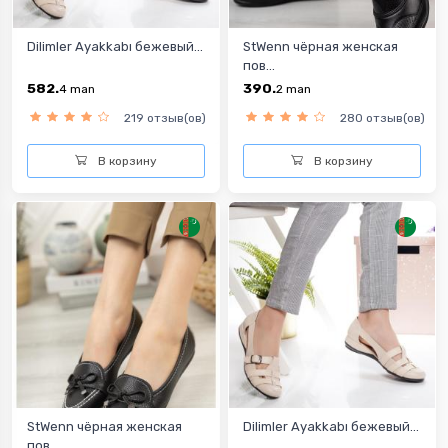
Dilimler Ayakkabı бежевый...
StWenn чёрная женская
пов...
582.
390.
4
man
2
man
219 отзыв(ов)
280 отзыв(ов)
В корзину
В корзину
StWenn чёрная женская
Dilimler Ayakkabı бежевый...
пов...