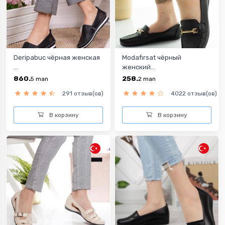
Deripabuc чёрная женская
Modafırsat чёрный
...
женский...
860.
258.
5
man
2
man
291 отзыв(ов)
4022 отзыв(ов)
В корзину
В корзину