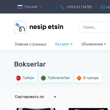
Русский
+993 61 714781
st
Главная страница
Каталог
Объявления
Bokserlar
Turkiýe
Türkmenistan
В тренде