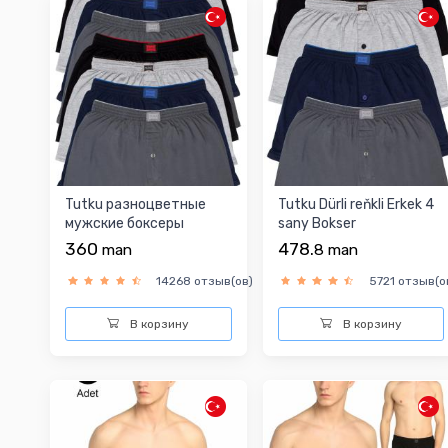
Tutku разноцветные
Tutku Dürli reňkli Erkek 4
мужские боксеры
sany Bokser
360
478.
man
8
man
14268 отзыв(ов)
5721 отзыв(о
В корзину
В корзину