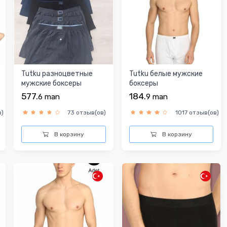
Tutku разноцветныe
Tutku белые мужские
мужские боксеры
боксеры
577.
184.
6
man
9
man
в)
73 отзыв(ов)
1017 отзыв(ов)
В корзину
В корзину