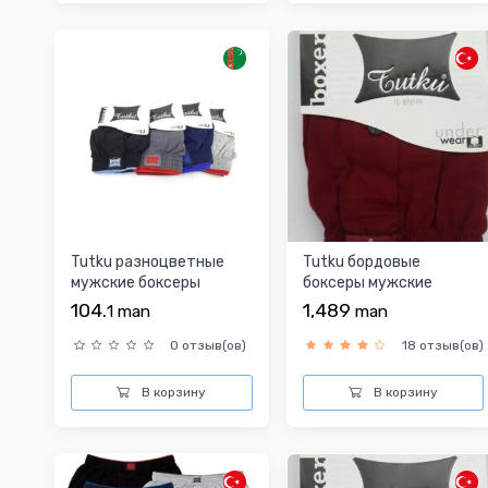
Tutku разноцветные
Tutku бордовые
мужские боксеры
боксеры мужские
104.
1,489
1
man
man
0 отзыв(ов)
18 отзыв(ов)
В корзину
В корзину