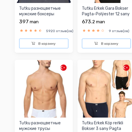
Tutku разноцветные
Tutku Erkek Gara Bokser
мужские боксеры
Pagta-Polýester 12 sany
397
673.
man
2
man
5920 отзыв(ов)
9 отзыв(ов)
В корзину
В корзину
Tutku разноцветныe
Tutku Erkek Köp reňkli
мужские трусы
Bokser 3 sany Pagta