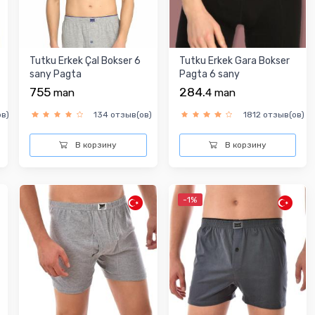
Tutku Erkek Çal Bokser 6
Tutku Erkek Gara Bokser
sany Pagta
Pagta 6 sany
755
284.
man
4
man
в)
134 отзыв(ов)
1812 отзыв(ов)
В корзину
В корзину
-1%