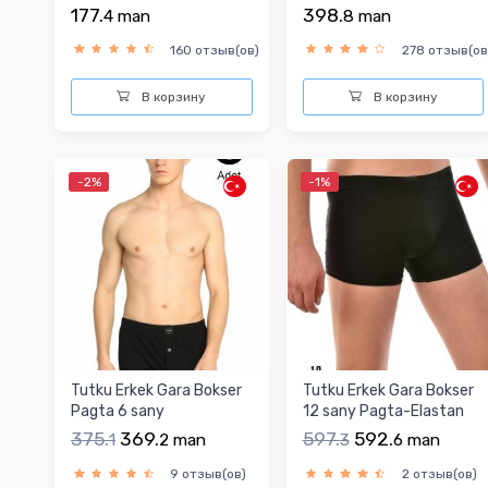
177.
398.
4
man
8
man
160 отзыв(ов)
278 отзыв(ов
В корзину
В корзину
-2%
-1%
Tutku Erkek Gara Bokser
Tutku Erkek Gara Bokser
Pagta 6 sany
12 sany Pagta-Elastan
375.
369.
597.
592.
1
2
man
3
6
man
9 отзыв(ов)
2 отзыв(ов)