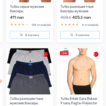
Tutku серые мужские
Tutku разноцветные
боксеры
боксеры мужские
411
408.
405.
man
5
5
man
128 отзыв(ов)
4 отзыв(ов)
В корзину
В корзину
-2%
Tutku разноцветные
Tutku Erkek Gara Bokser
мужские боксеры
9 sany Pagta-Polýester