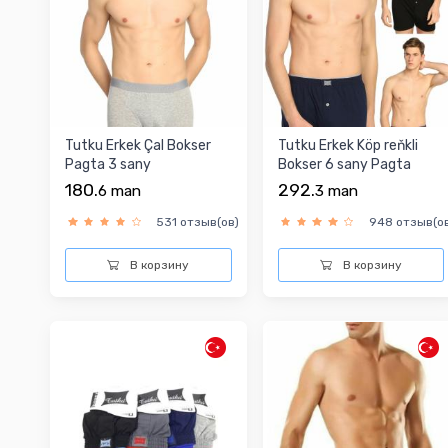
Tutku Erkek Çal Bokser
Tutku Erkek Köp reňkli
Pagta 3 sany
Bokser 6 sany Pagta
180.
292.
6
man
3
man
531 отзыв(ов)
948 отзыв(о
В корзину
В корзину