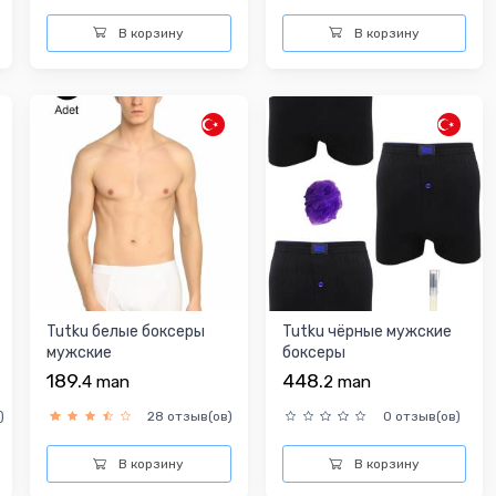
В корзину
В корзину
Tutku белые боксеры
Tutku чёрные мужские
мужские
боксеры
189.
448.
4
man
2
man
)
28 отзыв(ов)
0 отзыв(ов)
В корзину
В корзину