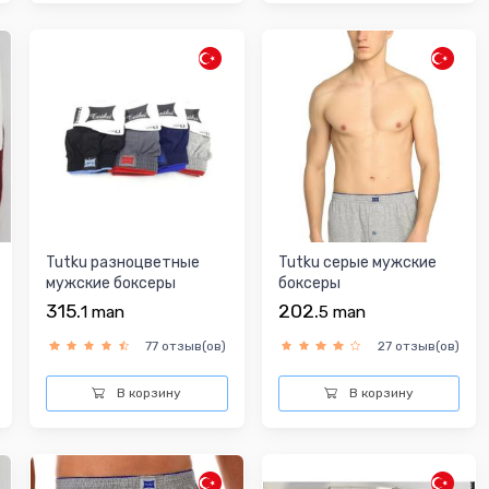
Tutku разноцветные
Tutku серые мужские
мужские боксеры
боксеры
315.
202.
1
man
5
man
77 отзыв(ов)
27 отзыв(ов)
В корзину
В корзину