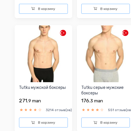
В корзину
В корзину
Tutku мужской боксеры
Tutku серыe мужские
боксеры
271.
176.
9
man
3
man
3214 отзыв(ов)
551 отзыв(ов
В корзину
В корзину