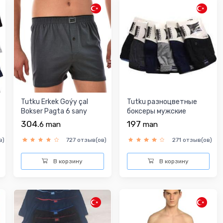
Tutku Erkek Goýy çal
Tutku разноцветные
Bokser Pagta 6 sany
боксеры мужские
304.
197
6
man
man
в)
727 отзыв(ов)
271 отзыв(ов)
В корзину
В корзину