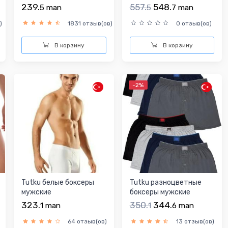
239.
557.
548.
5
man
5
7
man
)
1831 отзыв(ов)
0 отзыв(ов)
В корзину
В корзину
-2%
Tutku белые боксеры
Tutku разноцветные
мужские
боксеры мужские
323.
350.
344.
1
man
1
6
man
64 отзыв(ов)
13 отзыв(ов)