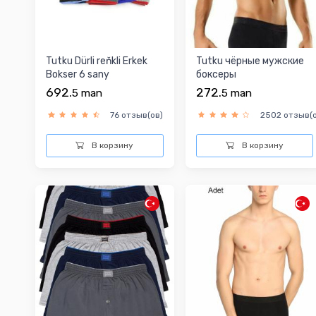
Tutku Dürli reňkli Erkek
Tutku чёрные мужские
Bokser 6 sany
боксеры
692.
272.
5
man
5
man
76 отзыв(ов)
2502 отзыв(о
В корзину
В корзину