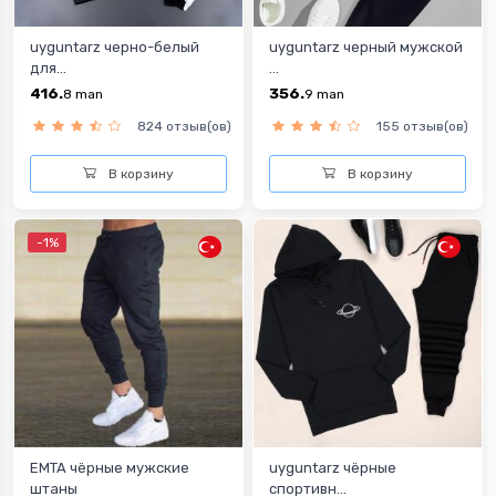
uyguntarz черно-белый
uyguntarz черный мужской
для...
...
416.
356.
8
man
9
man
824 отзыв(ов)
155 отзыв(ов)
В корзину
В корзину
-1%
EMTA чёрные мужские
uyguntarz чёрные
штаны
спортивн...