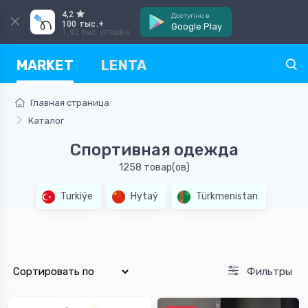
4,2
Доступно в
100 тыс.+
Google Play
1,92 тыс. отзыва
MARKET
LENTA
Главная страница
Каталог
Спортивная одежда
1258 товар(ов)
Turkiýe
Hytaý
Türkmenistan
Фильтры