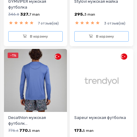
GYMVIPER мужская
Stylovi мужская майка
футболка
346.
327.
295.
8
7
man
3
man
7 отзыв(ов)
3 отзыв(ов)
В корзину
В корзину
-1%
Decathlon мужская
Sapeur мужская футболка
футболк...
776.
770.
173.
6
5
man
5
man