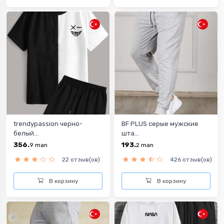
trendypassion черно-
BF PLUS серые мужские
белый...
шта...
356.
193.
9
man
2
man
22 отзыв(ов)
426 отзыв(ов)
В корзину
В корзину