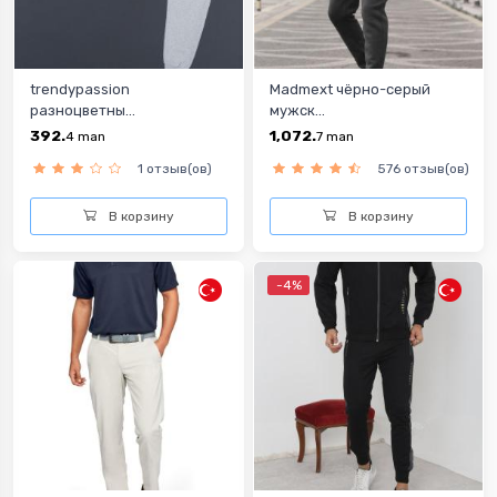
trendypassion
Madmext чёрно-серый
разноцветны...
мужск...
392.
1,072.
4
man
7
man
1 отзыв(ов)
576 отзыв(ов)
В корзину
В корзину
-4%