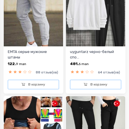
EMTA серые мужские
uyguntarz черно-белый
штаны
спо...
122.
481.
9
man
6
man
88 отзыв(ов)
64 отзыв(ов)
В корзину
В корзину