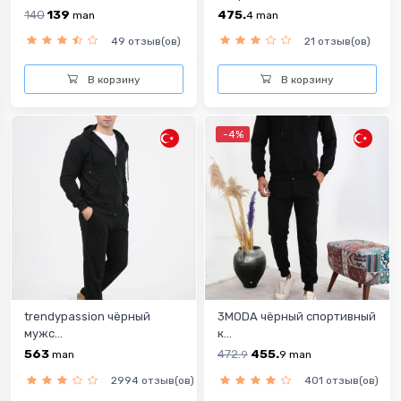
140
139
475.
man
4
man
49 отзыв(ов)
21 отзыв(ов)
В корзину
В корзину
-4%
trendypassion чёрный
3MODA чёрный спортивный
мужс...
к...
563
472.
455.
man
9
9
man
2994 отзыв(ов)
401 отзыв(ов)