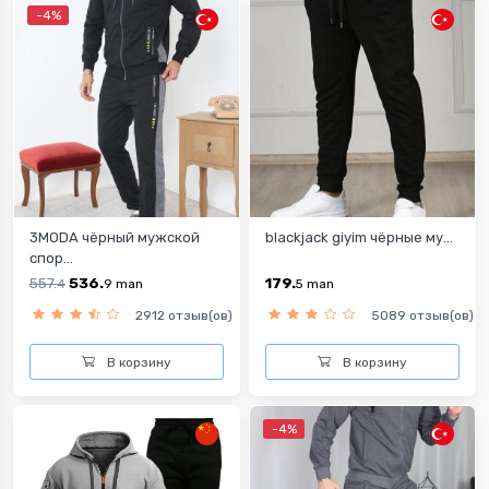
-4%
3MODA чёрный мужской
blackjack giyim чёрные му...
спор...
557.
536.
179.
4
9
man
5
man
2912 отзыв(ов)
5089 отзыв(ов)
В корзину
В корзину
-4%