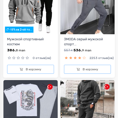
-10% на 2-ой то...
Мужской спортивный
3MODA серый мужской
костюм
спорт...
386.
557.
536.
8
man
4
9
man
0 отзыв(ов)
2253 отзыв(ов)
В корзину
В корзину