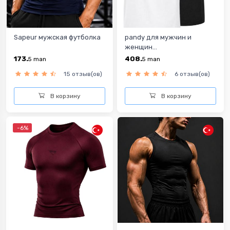
Sapeur мужская футболка
pandy для мужчин и
женщин...
173.
408.
5
man
5
man
15 отзыв(ов)
6 отзыв(ов)
В корзину
В корзину
-6%