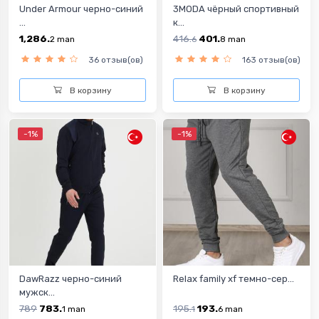
Under Armour черно-синий
3MODA чёрный спортивный
...
к...
1,286.
416.
401.
2
man
6
8
man
36 отзыв(ов)
163 отзыв(ов)
В корзину
В корзину
-1%
-1%
DawRazz черно-синий
Relax family xf темно-сер...
мужск...
789
783.
195.
193.
1
man
1
6
man