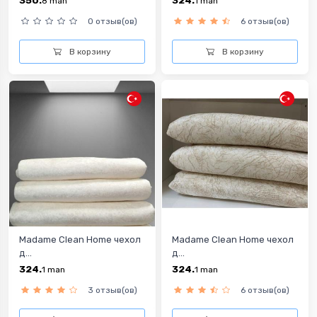
350.
324.
8
man
1
man
0 отзыв(ов)
6 отзыв(ов)
В корзину
В корзину
Madame Clean Home чехол
Madame Clean Home чехол
д...
д...
324.
324.
1
man
1
man
3 отзыв(ов)
6 отзыв(ов)