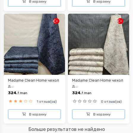
В корзину
В корзину
Madame Clean Home чехол
Madame Clean Home чехол
д...
д...
324.
324.
1
man
1
man
1 отзыв(ов)
0 отзыв(ов)
В корзину
В корзину
Больше результатов не найдено