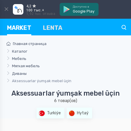
4,2
Доступно в
100 тыс.+
Google Play
1,92 тыс. отзыва
MARKET
LENTA
Главная страница
Каталог
Мебель
Мягкая мебель
Диваны
Aksessuarlar ýumşak mebel üçin
Aksessuarlar ýumşak mebel üçin
6 товар(ов)
Turkiýe
Hytaý