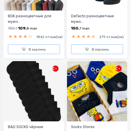
BGK разноцветные для
Defacto разноцветныe
мужч...
мужс...
130.
109.
150.
7
8
man
7
man
1842 отзыв(ов)
279 отзыв(ов)
В корзину
В корзину
B&D SOCKS чёрные
Socks Stores