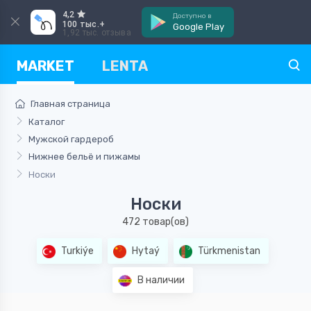
4,2
Доступно в
100 тыс.+
Google Play
1,92 тыс. отзыва
MARKET
LENTA
Главная страница
Каталог
Мужской гардероб
Нижнее бельё и пижамы
Носки
Носки
472 товар(ов)
Turkiýe
Hytaý
Türkmenistan
В наличии