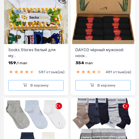
Socks Stores белый для
DAYCO чёрный мужской
му...
носк...
159.
354
1
man
man
587 отзыв(ов)
481 отзыв(ов)
В корзину
В корзину