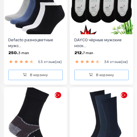
Defacto разноцветные
DAYCO чёрные мужские
мужс...
носк...
250.
212.
3
man
7
man
53 отзыв(ов)
34 отзыв(ов)
В корзину
В корзину