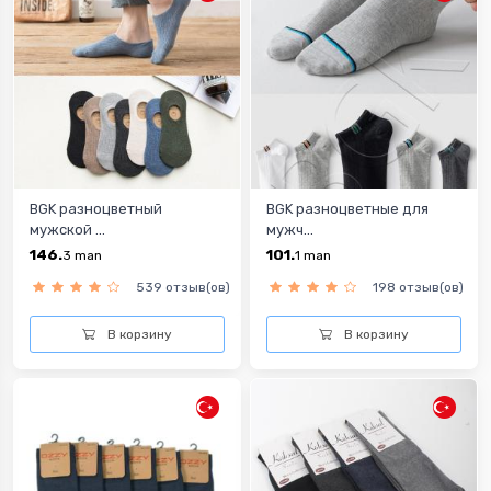
BGK разноцветный
BGK разноцветныe для
мужской ...
мужч...
146.
101.
3
man
1
man
539 отзыв(ов)
198 отзыв(ов)
В корзину
В корзину