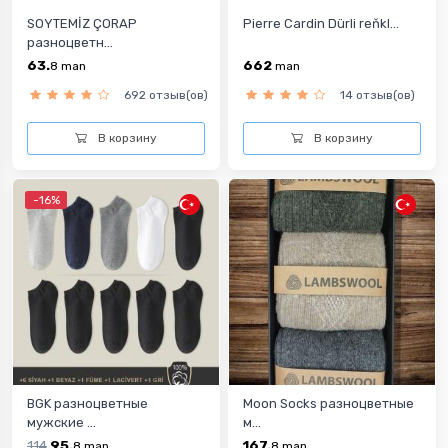
SOYTEMİZ ÇORAP
Pierre Cardin Dürli reňkl...
разноцветн...
63.
662
8
man
man
692 отзыв(ов)
14 отзыв(ов)
В корзину
В корзину
-16%
BGK разноцветныe
Moon Socks разноцветные
мужские ...
м...
114
95.
167.
8
man
8
man