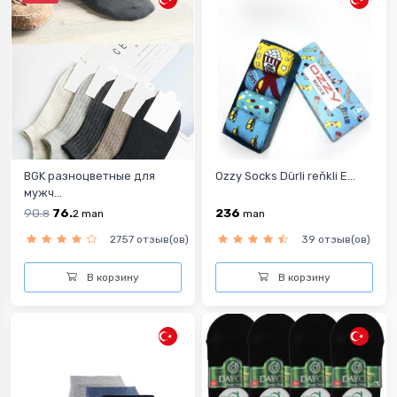
BGK разноцветныe для
Ozzy Socks Dürli reňkli E...
мужч...
90.
76.
236
8
2
man
man
2757 отзыв(ов)
39 отзыв(ов)
В корзину
В корзину