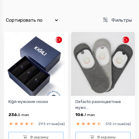
Фильтры
Kiğılı мужские носки
Defacto разноцветныe
мужс...
236.
106.
5
man
1
man
293 отзыв(ов)
512 отзыв(ов)
В корзину
В корзину