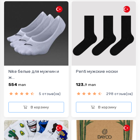
Nike белые для мужчин и
Penti мужские носки
ж...
554
123.
man
9
man
5 отзыв(ов)
298 отзыв(ов)
В корзину
В корзину