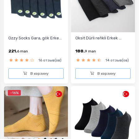
Ozzy Socks Gara, gök Erke...
Oksit Dürli reňkli Erkek ...
221.
188.
6
man
9
man
16 отзыв(ов)
14 отзыв(ов)
В корзину
В корзину
-16%