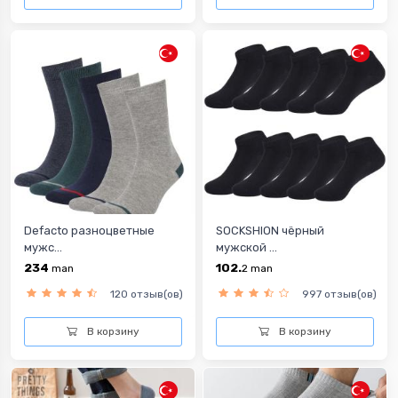
Defacto разноцветныe
SOCKSHION чёрный
мужс...
мужской ...
234
102.
man
2
man
120 отзыв(ов)
997 отзыв(ов)
В корзину
В корзину