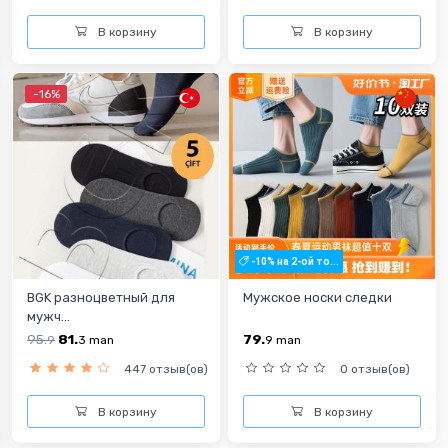
В корзину
В корзину
-16%
-10% на 2-ой то...
BGK разноцветный для
Mужскоe носки следки
мужч...
95.
81.
79.
9
3
man
9
man
447 отзыв(ов)
0 отзыв(ов)
В корзину
В корзину