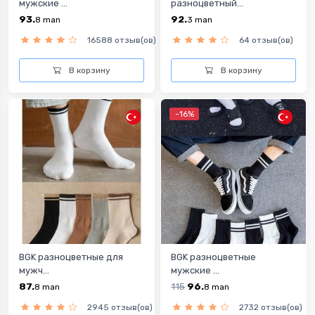
мужские ...
разноцветный...
93.
92.
8
man
3
man
16588 отзыв(ов)
64 отзыв(ов)
В корзину
В корзину
-16%
BGK разноцветные для
BGK разноцветныe
мужч...
мужские ...
87.
115
96.
8
man
8
man
2945 отзыв(ов)
2732 отзыв(ов)