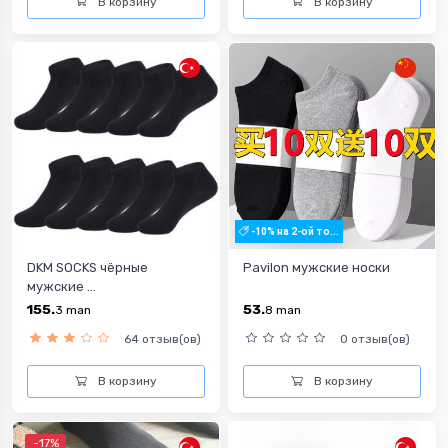
В корзину
В корзину
-10% на 2-ой то...
DKM SOCKS чёрные
Pavilon мужские носки
мужские ...
155.
53.
3
man
8
man
64 отзыв(ов)
0 отзыв(ов)
В корзину
В корзину
-17%