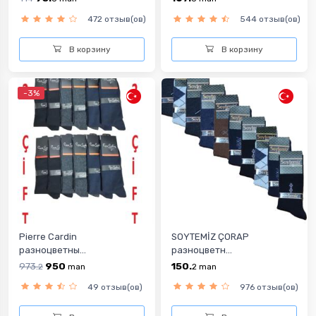
472 отзыв(ов)
544 отзыв(ов)
В корзину
В корзину
-3%
Pierre Cardin
SOYTEMİZ ÇORAP
разноцветны...
разноцветн...
973.
950
150.
2
man
2
man
49 отзыв(ов)
976 отзыв(ов)