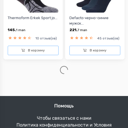
Thermoform Erkek Sport jo...
Defacto черно-синие
мужск...
145.
221.
1
man
7
man
10 отзыв(ов)
45 отзыв(ов)
В корзину
В корзину
Помощь
Чтобы связаться с нами
Политика конфиденциальности и Условия