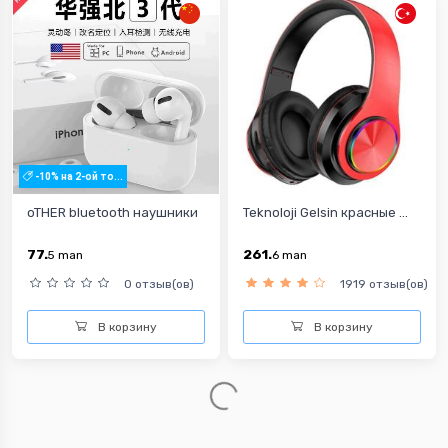
-10% на 2-ой то...
oTHER bluetooth наушники
Teknoloji Gelsin красные ...
77.
261.
5
man
6
man
0 отзыв(ов)
1919 отзыв(ов)
В корзину
В корзину