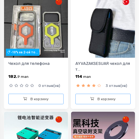
-10% на 2-ой то...
Чехол для телефона
AYVAZAKSESUAR чехол для
т...
182.
114
9
man
man
0 отзыв(ов)
3 отзыв(ов)
В корзину
В корзину