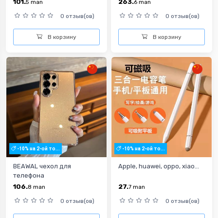
101.
263.
5
man
6
man
0 отзыв(ов)
0 отзыв(ов)
В корзину
В корзину
-10% на 2-ой то...
-10% на 2-ой то...
BEAWAL чехол для
Apple, huawei, oppo, xiao...
телефона
106.
27.
8
man
7
man
0 отзыв(ов)
0 отзыв(ов)