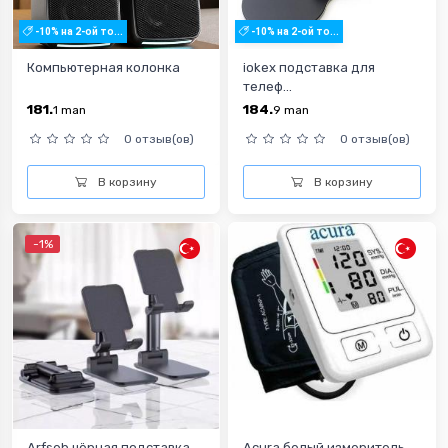
-10% на 2-ой то...
-10% на 2-ой то...
Компьютерная колонка
iokex подставка для
телеф...
181.
184.
1
man
9
man
0 отзыв(ов)
0 отзыв(ов)
В корзину
В корзину
-1%
Arfseb чёрная подставка
Acura белый измеритель