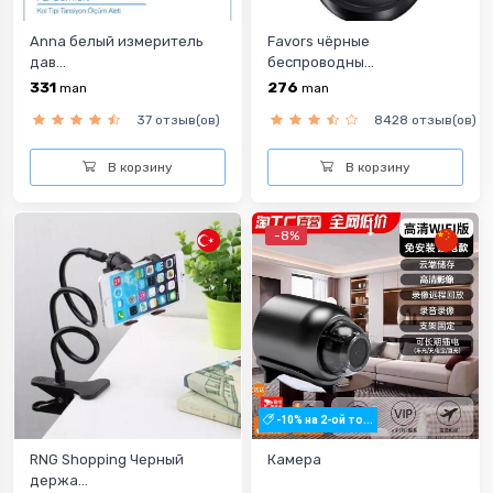
Anna белый измеритель
Favors чёрные
дав...
беспроводны...
331
276
man
man
37 отзыв(ов)
8428 отзыв(ов)
В корзину
В корзину
-8%
-10% на 2-ой то...
RNG Shopping Черный
Камера
держа...