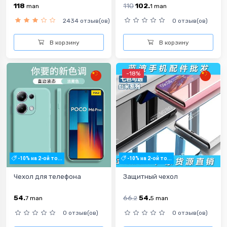
118
110
102.
man
1
man
2434 отзыв(ов)
0 отзыв(ов)
В корзину
В корзину
-18%
-10% на 2-ой то...
-10% на 2-ой то...
Чехол для телефона
Защитный чехол
54.
66.
54.
7
man
2
5
man
0 отзыв(ов)
0 отзыв(ов)