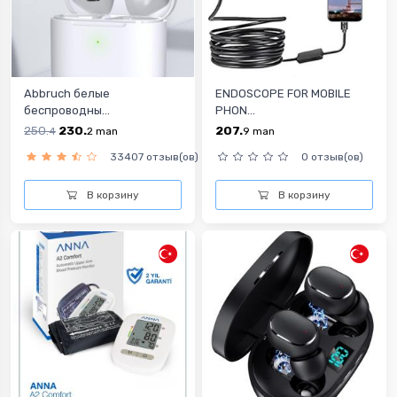
Abbruch белые
ENDOSCOPE FOR MOBILE
беспроводны...
PHON...
250.
230.
207.
4
2
man
9
man
33407 отзыв(ов)
0 отзыв(ов)
В корзину
В корзину