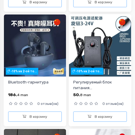
В корзину
В корзину
-10% на 2-ой то...
-10% на 2-ой то...
Bluetooth-гарнитура
Регулируемый блок
питания...
186.
50.
4
man
8
man
0 отзыв(ов)
0 отзыв(ов)
В корзину
В корзину