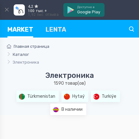
4,2
Доступно в
100 тыс.+
Google Play
1,92 тыс. отзыва
MARKET
LENTA
Главная страница
Каталог
Электроника
Электроника
1590 товар(ов)
Türkmenistan
Hytaý
Turkiýe
В наличии