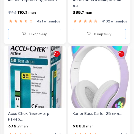
да...
111.
110.
335.
2
3
man
7
man
421 отзыв(ов)
4102 отзыв(ов)
В корзину
В корзину
Accu Chek Глюкометр
Karler Bass Karler 28 лил...
измер...
376.
900.
7
man
8
man