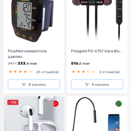
PlusMed измеритель
Polygold PG-6757 Gara Blu...
давлен...
347.
333.
516.
1
4
man
5
man
25 отзыв(ов)
2 отзыв(ов)
В корзину
В корзину
-9%