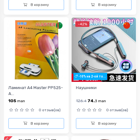
В корзину
В корзину
-42%
-10% на 2-ой то...
Ламинат А4 Master PP525-
Наушники
A...
105
126.
74.
man
4
3
man
0 отзыв(ов)
0 отзыв(ов)
В корзину
В корзину