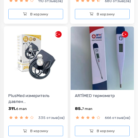
110 отзыв(ов)
680 отзыв(ов)
В корзину
В корзину
PlusMed измеритель
ARTİMED термометр
давлен...
311.
85.
6
man
7
man
335 отзыв(ов)
666 отзыв(ов)
В корзину
В корзину