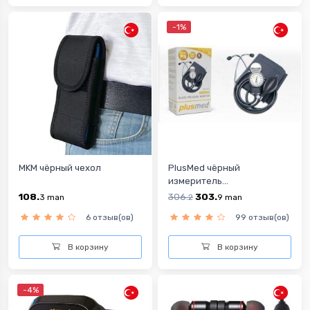
-1%
MKM чёрный чехол
PlusMed чёрный
измеритель...
108.
306.
303.
3
man
2
9
man
6 отзыв(ов)
99 отзыв(ов)
В корзину
В корзину
-4%