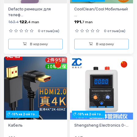
Defacto ремешок для
CoolClean/Cool Мобильный
телеф...
...
163.
122.
191.
4
4
man
7
man
0 отзыв(ов)
0 отзыв(ов)
В корзину
В корзину
-10% на 2-ой то...
-10% на 2-ой то...
Кабель
Shengsheng Electronics 0-...