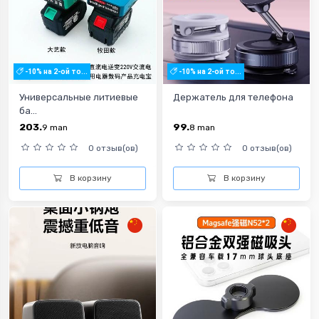
-10% на 2-ой то...
-10% на 2-ой то...
Универсальные литиевые
Держатель для телефона
ба...
203.
99.
9
man
8
man
0 отзыв(ов)
0 отзыв(ов)
В корзину
В корзину