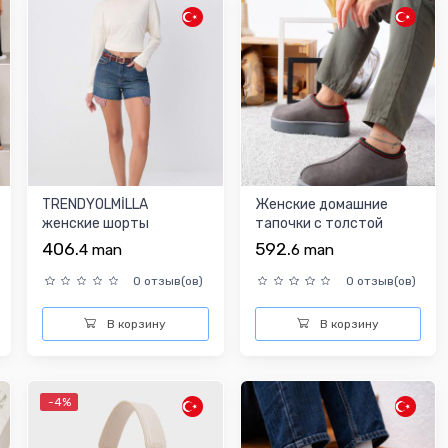
TRENDYOLMİLLA
Женские домашние
женские шорты
тапочки с толстой
подошвой, коричневые
406.
592.
4
man
6
man
0 отзыв(ов)
0 отзыв(ов)
В корзину
В корзину
-4%