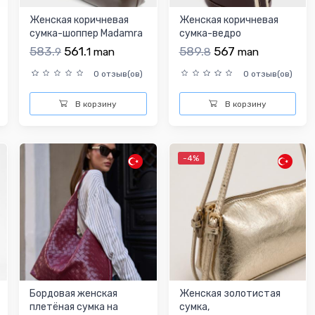
Женская коричневая
Женская коричневая
сумка-шоппер Madamra
сумка-ведро
из искусственной кож...
583.
561.
589.
567
9
1
man
8
man
0 отзыв(ов)
0 отзыв(ов)
В корзину
В корзину
-4%
Бордовая женская
Женская золотистая
плетёная сумка на
сумка,