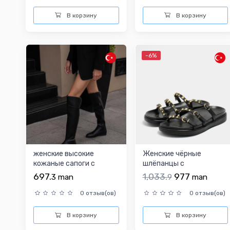
В корзину
В корзину
-6%
женские высокие
Женские чёрные
кожаные сапоги с
шлёпанцы с
украшением, черные
золотистыми
697.
1,033.
977
3
man
9
man
заклёпками
0 отзыв(ов)
0 отзыв(ов)
В корзину
В корзину