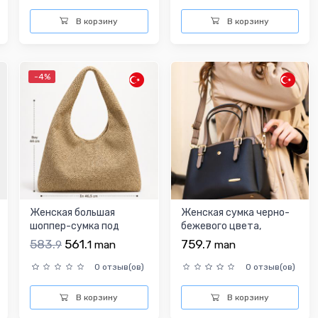
В корзину
В корзину
-4%
Женская большая
Женская сумка черно-
шоппер-сумка под
бежевого цвета,
солому
длинный ремень, 4
583.
561.
759.
9
1
man
7
man
отделе...
0 отзыв(ов)
0 отзыв(ов)
В корзину
В корзину