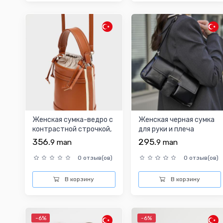
Женская сумка-ведро с
Женская черная сумка
контрастной строчкой,
для руки и плеча
таба
356.
295.
9
man
9
man
0 отзыв(ов)
0 отзыв(ов)
В корзину
В корзину
-6%
-6%