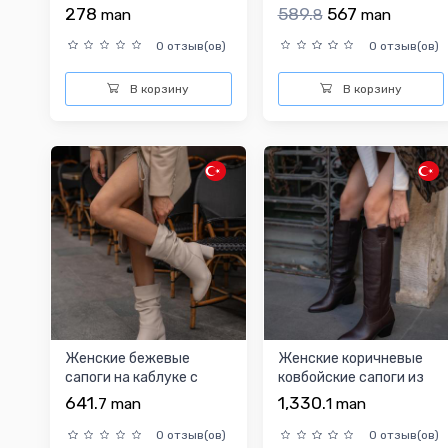
плечо из искусственной
кожи с заклёпками
278
589.
567
man
8
man
к...
0 отзыв(ов)
0 отзыв(ов)
В корзину
В корзину
Женские бежевые
Женские коричневые
сапоги на каблуке с
ковбойские сапоги из
драпировкой
натуральной кожи
641.
1,330.
7
man
1
man
0 отзыв(ов)
0 отзыв(ов)