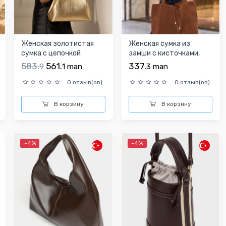
Женская золотистая
Женская сумка из
сумка с цепочкой
замши с кисточками,
светло-коричневая
583.
561.
337.
9
1
man
3
man
0 отзыв(ов)
0 отзыв(ов)
В корзину
В корзину
-4%
-4%