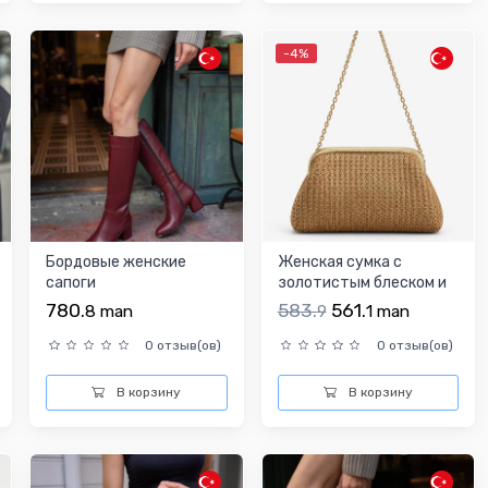
-4%
Бордовые женские
Женская сумка с
сапоги
золотистым блеском и
цепочкой
780.
583.
561.
8
man
9
1
man
0 отзыв(ов)
0 отзыв(ов)
В корзину
В корзину