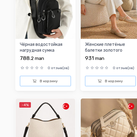
Чёрная водостойкая
Женские плетёные
нагрудная сумка
балетки золотого
цвета
788.
931
2
man
man
0 отзыв(ов)
0 отзыв(ов)
В корзину
В корзину
-4%