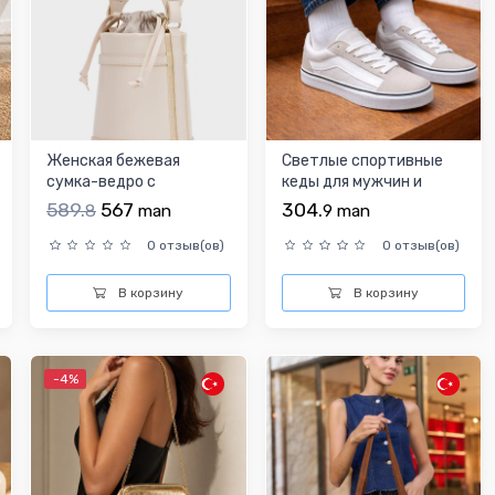
Женская бежевая
Светлые спортивные
сумка-ведро с
кеды для мужчин и
контрастной строчкой
женщин
589.
567
304.
8
man
9
man
0 отзыв(ов)
0 отзыв(ов)
В корзину
В корзину
-4%