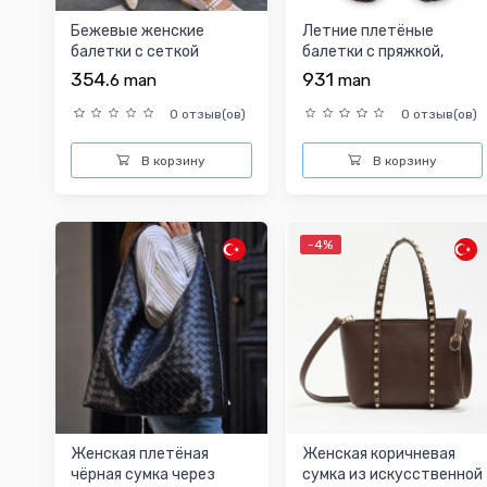
Бежевые женские
Летние плетёные
балетки с сеткой
балетки с пряжкой,
тёмно-коричневые
354.
931
6
man
man
0 отзыв(ов)
0 отзыв(ов)
В корзину
В корзину
-4%
Женская плетёная
Женская коричневая
чёрная сумка через
сумка из искусственной