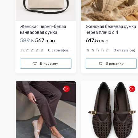
Женская черно-белая
Женская бежевая сумка
канвасовая сумка
через плечо с 4
отделениями
589.
567
617.
8
man
5
man
0 отзыв(ов)
0 отзыв(ов)
В корзину
В корзину