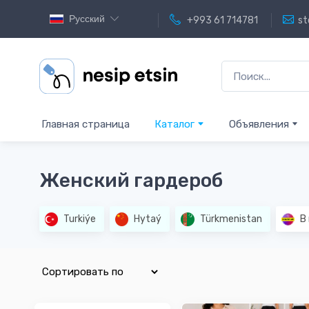
Русский
+993 61 714781
st
Главная страница
Каталог
Объявления
Женский гардероб
Turkiýe
Hytaý
Türkmenistan
В 