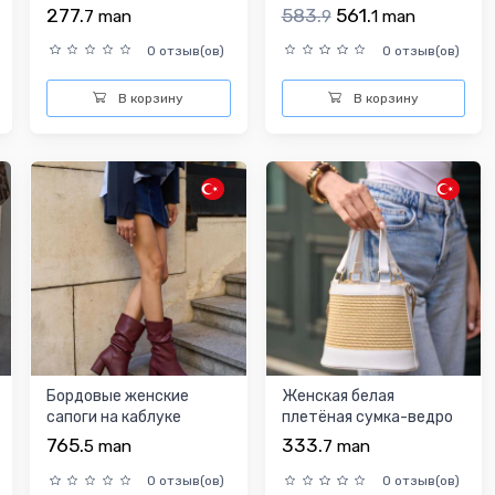
плечо
минималистичный
277.
583.
561.
7
man
9
1
man
дизайн
0 отзыв(ов)
0 отзыв(ов)
В корзину
В корзину
Бордовые женские
Женская белая
сапоги на каблуке
плетёная сумка-ведро
765.
333.
5
man
7
man
0 отзыв(ов)
0 отзыв(ов)