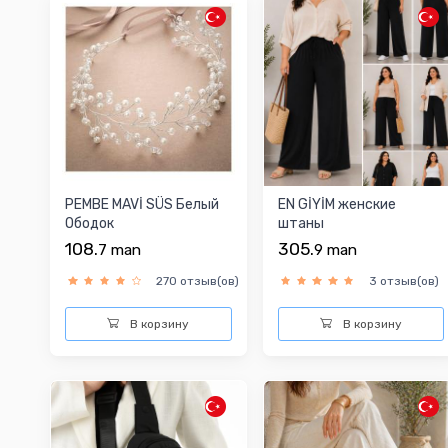
PEMBE MAVİ SÜS Белый
EN GİYİM женские
Ободок
штаны
108.
305.
7
man
9
man
270 отзыв(ов)
3 отзыв(ов)
В корзину
В корзину