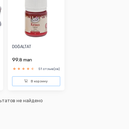
DOĞALTAT
99.
8
man
51 отзыв(ов)
В корзину
ьтатов не найдено