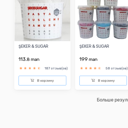
ŞEKER & SUGAR
ŞEKER & SUGAR
113.
199
8
man
man
187 отзыв(ов)
58 отзыв(ов)
В корзину
В корзину
Больше резул