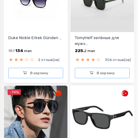
Duke Nickle Erkek Günden ...
TomyHelf зелёные для
мужч...
151
134
225.
man
2
man
2 отзыв(ов)
306 отзыв(ов)
В корзину
В корзину
-74%