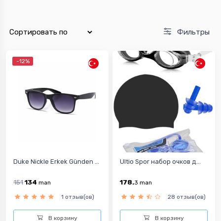
Фильтры
-12%
Duke Nickle Erkek Günden ...
Ultio Spor набор очков д...
151
134
178.
man
3
man
1 отзыв(ов)
28 отзыв(ов)
В корзину
В корзину