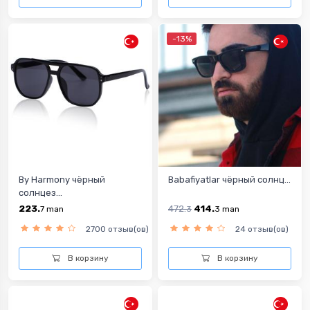
-13%
By Harmony чёрный
Babafiyatlar чёрный солнц...
солнцез...
223.
472.
414.
7
man
3
3
man
2700 отзыв(ов)
24 отзыв(ов)
В корзину
В корзину