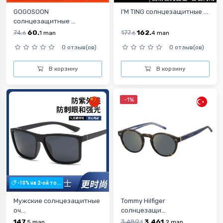
GOGOSOON
I'M TING cолнцезащитные ...
cолнцезащитные ...
74.
60.
177.
162.
6
1
man
6
4
man
0 отзыв(ов)
0 отзыв(ов)
В корзину
В корзину
-1%
-10% на 2-ой то...
Мужские солнцезащитные
Tommy Hilfiger
оч...
солнцезащи...
147.
3,489.
3,461.
5
man
1
2
man