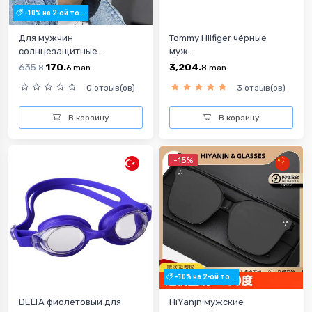
-10% на 2-ой то...
Для мужчин
Tommy Hilfiger чёрные
солнцезащитные...
муж...
635.
170.
3,204.
8
6
man
8
man
0 отзыв(ов)
3 отзыв(ов)
В корзину
В корзину
-15%
-10% на 2-ой то...
DELTA фиолетовый для
HiYanjn мужские