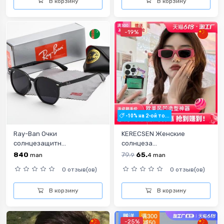
В корзину
В корзину
-19%
-10% на 2-ой то...
Ray-Ban Очки
KERECSEN Женские
солнцезащитн...
солнцеза...
840
79.
65.
man
9
4
man
0 отзыв(ов)
0 отзыв(ов)
В корзину
В корзину
-25%