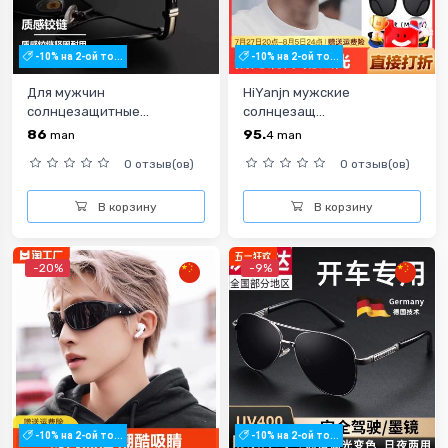
-10% на 2-ой то...
-10% на 2-ой то...
Для мужчин
HiYanjn мужские
солнцезащитные...
солнцезащ...
86
95.
man
4
man
0 отзыв(ов)
0 отзыв(ов)
В корзину
В корзину
-20%
-9%
-10% на 2-ой то...
-10% на 2-ой то...