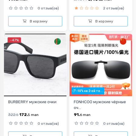
0 отзыв(ов)
2 отзыв(ов)
В корзину
В корзину
-47%
-10% на 2-ой то...
BURBERRY мужские очки
FONHCOO мужские чёрные
оч...
322.
172.
91.
5
5
man
6
man
0 отзыв(ов)
0 отзыв(ов)