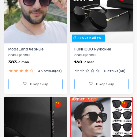
-10% на 2-ой то...
ModaLand чёрные
FONHCOO мужские
солнцезащ...
солнцезащ...
383.
160.
3
man
9
man
43 отзыв(ов)
0 отзыв(ов)
В корзину
В корзину