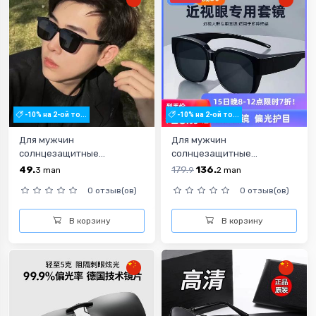
-10% на 2-ой то...
-10% на 2-ой то...
Для мужчин
Для мужчин
солнцезащитные...
солнцезащитные...
49.
179.
136.
3
man
9
2
man
0 отзыв(ов)
0 отзыв(ов)
В корзину
В корзину