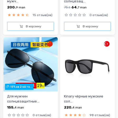
мужч...
солнцезащ...
200.
75.
64.
9
man
5
7
man
15 отзыв(ов)
0 отзыв(ов)
В корзину
В корзину
-10% на 2-ой то...
Для мужчин
Kinary чёрные мужские
солнцезащитные...
сол...
155.
220.
4
man
4
man
0 отзыв(ов)
98 отзыв(ов)