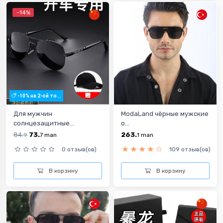
-14%
-10% на 2-ой то...
Для мужчин
ModaLand чёрные мужские
солнцезащитные...
о...
84.
73.
263.
9
7
man
1
man
0 отзыв(ов)
109 отзыв(ов)
В корзину
В корзину