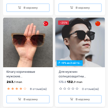
В корзину
В корзину
-25%
-10% на 2-ой то...
Kinary коричневые
Для мужчин
мужские...
солнцезащитны...
263.
175.
132.
1
man
3
9
man
8 отзыв(ов)
0 отзыв(ов)
В корзину
В корзину