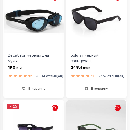
Decathlon черный для
polo air чёрный
мужч...
солнцезащ...
190
248.
man
6
man
3504 отзыв(ов)
7367 отзыв(ов)
В корзину
В корзину
-12%