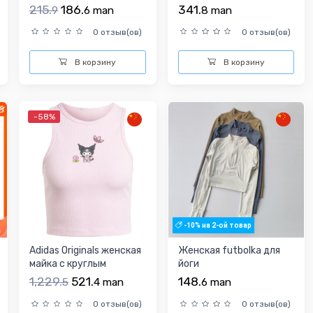
215.
186.
341.
9
6
man
8
man
0 отзыв(ов)
0 отзыв(ов)
В корзину
В корзину
-58%
-10% на 2-ой товар
Adidas Originals женская
Женская futbolka для
майка с круглым
йоги
воротником,
1,229.
521.
148.
5
4
man
6
man
0 отзыв(ов)
0 отзыв(ов)