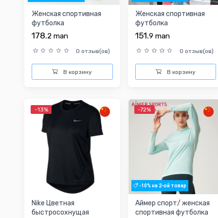
Женская спортивная
Женская спортивная
футболка
футболка
178.
151.
2
man
9
man
0 отзыв(ов)
0 отзыв(ов)
В корзину
В корзину
-13%
-72%
-10% на 2-ой товар
Nike Цветная
Аймер спорт/ женская
быстросохнущая
спортивная футболка