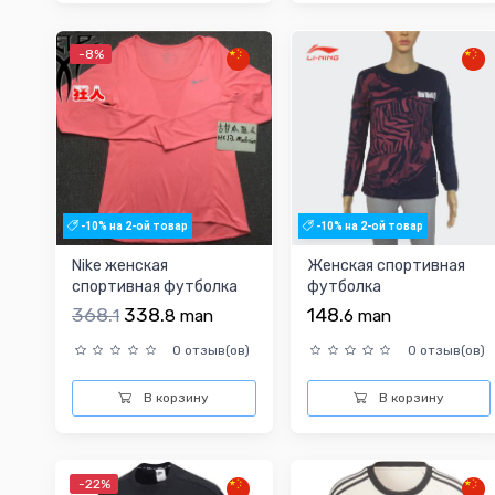
-8%
-10% на 2-ой товар
-10% на 2-ой товар
Nike женская
Женская спортивная
спортивная футболка
футболка
368.
338.
148.
1
8
man
6
man
0 отзыв(ов)
0 отзыв(ов)
В корзину
В корзину
-22%