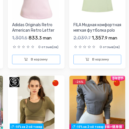
Adidas Originals Retro
FILA Модная комфортная
American Retro Letter
мягкая футболка polo
Printing Blocki...
для отдыха, коро...
1,301.
833.
2,039.
1,357.
5
3
man
7
9
man
0 отзыв(ов)
0 отзыв(ов)
В корзину
В корзину
-26%
-10% на 2-ой товар
-10% на 2-ой товар