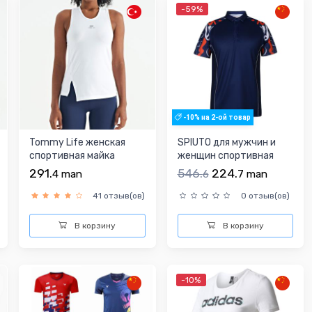
-59%
-10% на 2-ой товар
Tommy Life женская
SPIUTO для мужчин и
спортивная майка
женщин спортивная
футболка
291.
546.
224.
4
man
6
7
man
41 отзыв(ов)
0 отзыв(ов)
В корзину
В корзину
-10%