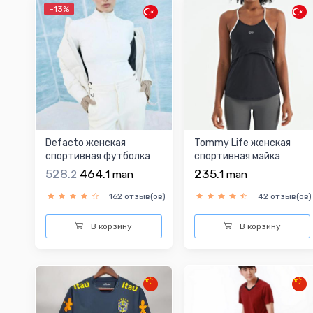
-13%
Defacto женская
Tommy Life женская
спортивная футболка
спортивная майка
528.
464.
235.
2
1
man
1
man
162 отзыв(ов)
42 отзыв(ов)
В корзину
В корзину