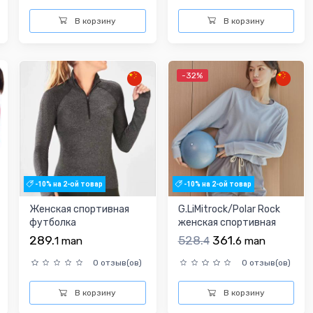
В корзину
В корзину
-32%
-10% на 2-ой товар
-10% на 2-ой товар
Женская спортивная
G.LiMitrock/Polar Rock
футболка
женская спортивная
футболка
289.
528.
361.
1
man
4
6
man
0 отзыв(ов)
0 отзыв(ов)
В корзину
В корзину