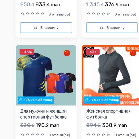
дышащая черная
950.
833.
1,345.
376.
4
4
man
4
9
man
футболка для трен...
0 отзыв(ов)
0 отзыв(ов)
В корзину
В корзину
-43%
-63%
-10% на 2-ой товар
-10% на 2-ой товар
Для мужчин и женщин
Женская спортивная
спортивная футболка
футболка
330.
190.
894.
338.
6
2
man
8
9
man
0 отзыв(ов)
0 отзыв(ов)