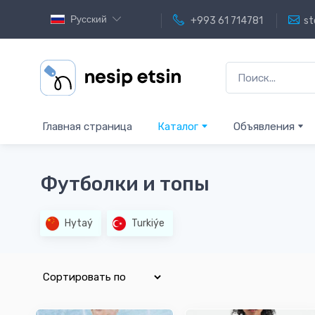
Русский
+993 61 714781
st
Главная страница
Каталог
Объявления
Футболки и топы
Hytaý
Turkiýe