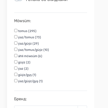
Möwsüm:
tomus (295)
ýaz/tomus (73)
ýaz/güýz (29)
ýaz/tomus/güýz (10)
ähli möwsüm (6)
güýz (2)
ýaz (2)
güýz/gyş (1)
ýaz/güýz/gyş (1)
Бренд: