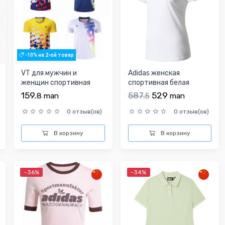
-10% на 2-ой товар
VT для мужчин и
Adidas женская
женщин спортивная
спортивная белая
футболка
футболка для
159.
587.
529
8
man
5
man
тренировок с кр...
0 отзыв(ов)
0 отзыв(ов)
В корзину
В корзину
-36%
-34%