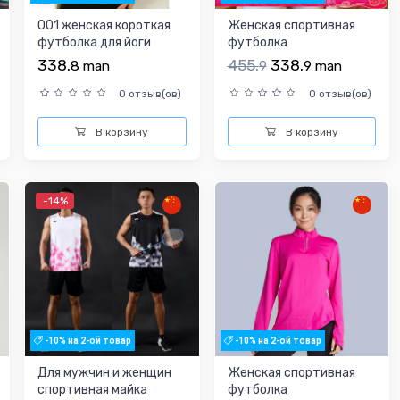
001 женская короткая
Женская спортивная
футболка для йоги
футболка
338.
455.
338.
8
man
9
9
man
0 отзыв(ов)
0 отзыв(ов)
В корзину
В корзину
-14%
-10% на 2-ой товар
-10% на 2-ой товар
Для мужчин и женщин
Женская спортивная
спортивная майка
футболка