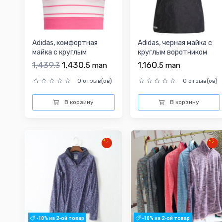
Adidas, комфортная
Adidas, черная майка с
майка с круглым
круглым воротником
воротником для отдыха,
для отдыха, с печа...
1,439.
1,430.
1,160.
3
5
man
5
man
об...
0 отзыв(ов)
0 отзыв(ов)
В корзину
В корзину
-10% на 2-ой товар
-10% на 2-ой товар