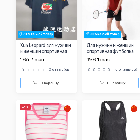
-10% на 2-ой товар
-10% на 2-ой товар
Xun Leopard для мужчин
Для мужчин и женщин
и женщин спортивная
спортивная футболка
футболка
186.
198.
7
man
1
man
0 отзыв(ов)
0 отзыв(ов)
В корзину
В корзину
-1%