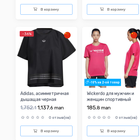
В корзину
В корзину
-36%
-10% на 2-ой товар
Adidas, асимметричная
Wickerdo для мужчин и
дышащая черная
женщин спортивный
футболка для отдыха с
костюм
1,752.
1,137.
185.
1
6
man
8
man
к...
0 отзыв(ов)
0 отзыв(ов)
В корзину
В корзину