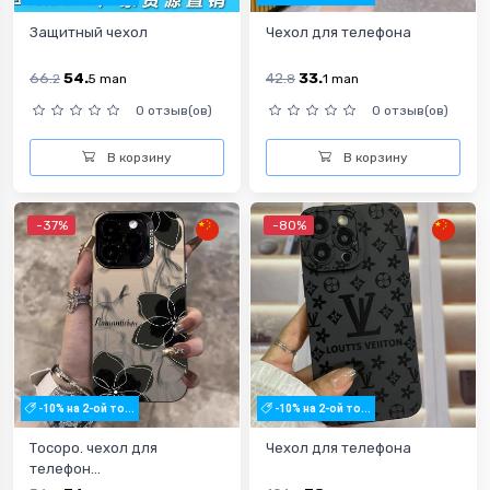
Защитный чехол
Чехол для телефона
66.
54.
42.
33.
2
5
man
8
1
man
0 отзыв(ов)
0 отзыв(ов)
В корзину
В корзину
-37%
-80%
-10% на 2-ой то...
-10% на 2-ой то...
Тосоро. чехол для
Чехол для телефона
телефон...