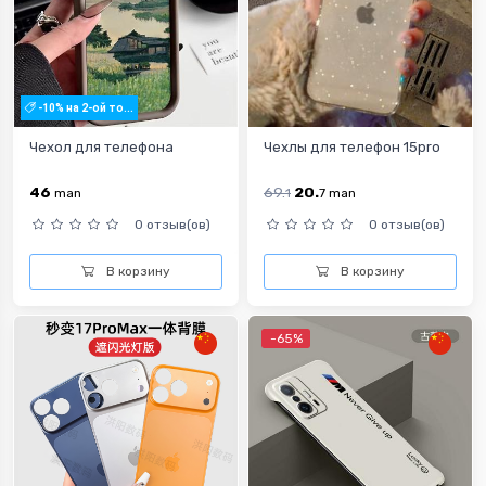
-10% на 2-ой то...
Чехол для телефона
Чехлы для телефон 15pro
46
69.
20.
man
1
7
man
0 отзыв(ов)
0 отзыв(ов)
В корзину
В корзину
-65%