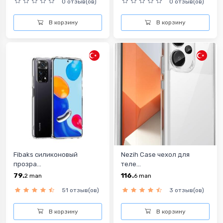
0 отзыв(ов)
0 отзыв(ов)
В корзину
В корзину
Fibaks силиконовый
Nezih Case чехол для
прозра...
теле...
79.
116.
2
man
6
man
51 отзыв(ов)
3 отзыв(ов)
В корзину
В корзину