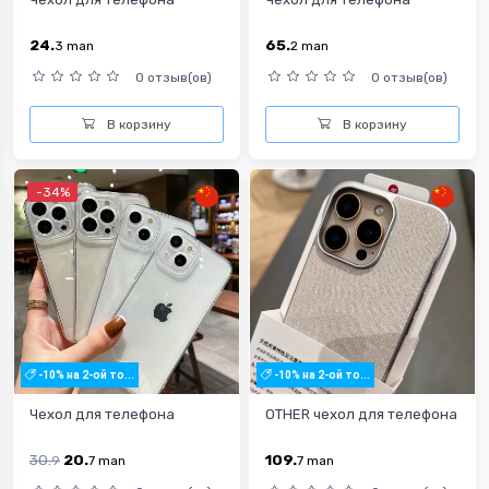
24.
65.
3
man
2
man
0 отзыв(ов)
0 отзыв(ов)
В корзину
В корзину
-34%
-10% на 2-ой то...
-10% на 2-ой то...
Чехол для телефона
OTHER чехол для телефона
30.
20.
109.
9
7
man
7
man