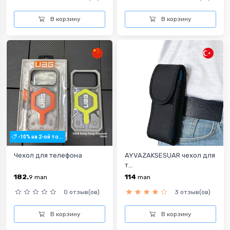
В корзину
В корзину
-10% на 2-ой то...
Чехол для телефона
AYVAZAKSESUAR чехол для
т...
182.
114
9
man
man
0 отзыв(ов)
3 отзыв(ов)
В корзину
В корзину