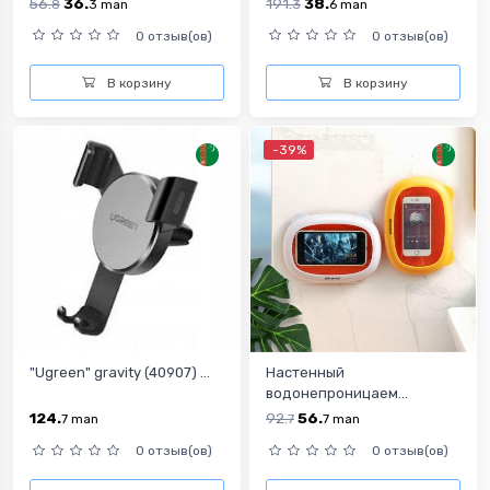
56.
36.
191.
38.
8
3
man
3
6
man
0 отзыв(ов)
0 отзыв(ов)
В корзину
В корзину
-39%
"Ugreen" gravity (40907) ...
Настенный
водонепроницаем...
124.
92.
56.
7
man
7
7
man
0 отзыв(ов)
0 отзыв(ов)