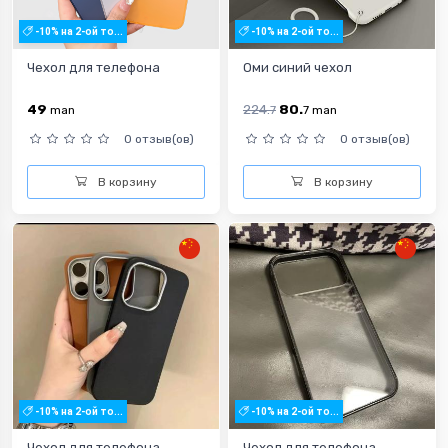
-10% на 2-ой то...
-10% на 2-ой то...
Чехол для телефона
Оми синий чехол
49
224.
80.
man
7
7
man
0 отзыв(ов)
0 отзыв(ов)
В корзину
В корзину
-10% на 2-ой то...
-10% на 2-ой то...
Чехол для телефона
Чехол для телефона