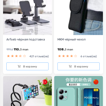
Arfseb чёрная подставка
MKM чёрный чехол
111.
110.
108.
2
3
man
3
man
421 отзыв(ов)
6 отзыв(ов)
В корзину
В корзину