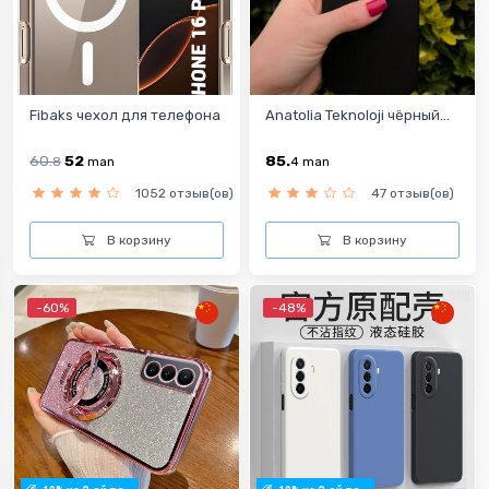
Fibaks чехол для телефона
Anatolia Teknoloji чёрный...
60.
52
85.
8
man
4
man
1052 отзыв(ов)
47 отзыв(ов)
В корзину
В корзину
-60%
-48%