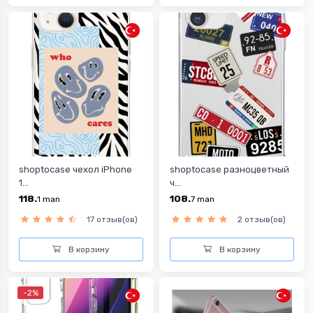
shoptocase чехол iPhone
shoptocase разноцветный
1...
ч...
118.
108.
1
man
7
man
17 отзыв(ов)
2 отзыв(ов)
В корзину
В корзину
-2%