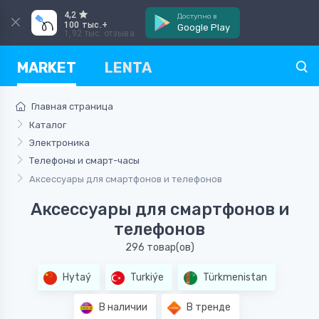
4,2
Доступно в
100 тыс.+
Google Play
1,92 тыс. отзыва
MARKET
LENTA
Главная страница
Каталог
Электроника
Телефоны и смарт-часы
Аксессуары для смартфонов и телефонов
Аксессуары для смартфонов и
телефонов
296 товар(ов)
Hytaý
Turkiýe
Türkmenistan
В наличии
В тренде