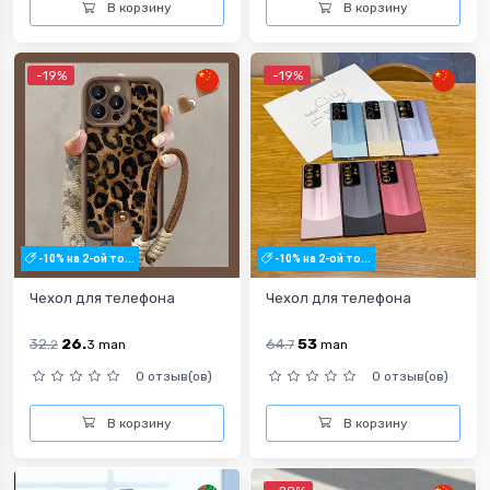
В корзину
В корзину
-19%
-19%
-10% на 2-ой то...
-10% на 2-ой то...
Чехол для телефона
Чехол для телефона
32.
26.
64.
53
2
3
man
7
man
0 отзыв(ов)
0 отзыв(ов)
В корзину
В корзину