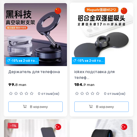
-10% на 2-ой то...
-10% на 2-ой то...
Держатель для телефона
iokex подставка для
телеф...
99.
184.
8
man
9
man
0 отзыв(ов)
0 отзыв(ов)
В корзину
В корзину
-1%