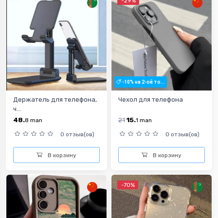
-29%
-10% на 2-ой то...
Держатель для телефона,
Чехол для телефона
ч...
48.
21
15.
8
man
1
man
0 отзыв(ов)
0 отзыв(ов)
В корзину
В корзину
-70%