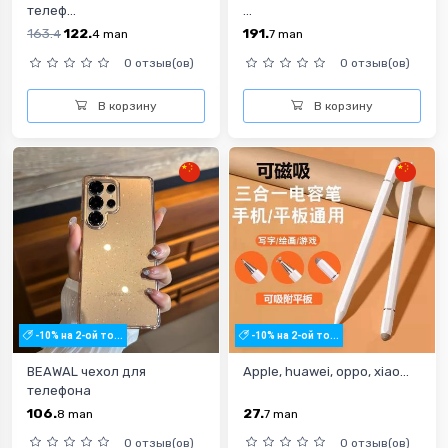
телеф...
...
163.
122.
191.
4
4
man
7
man
0 отзыв(ов)
0 отзыв(ов)
В корзину
В корзину
-10% на 2-ой то...
-10% на 2-ой то...
BEAWAL чехол для
Apple, huawei, oppo, xiao...
телефона
106.
27.
8
man
7
man
0 отзыв(ов)
0 отзыв(ов)