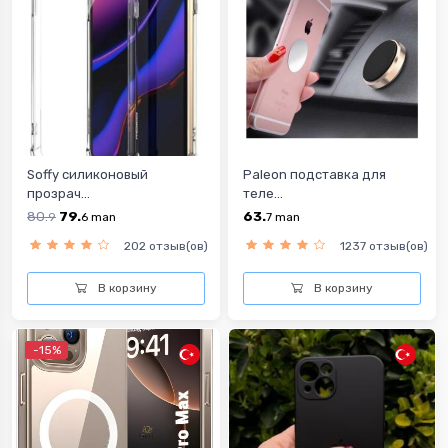
Soffy силиконовый
Paleon подставка для
прозрач...
теле...
80.
79.
63.
9
6
man
7
man
202 отзыв(ов)
1237 отзыв(ов)
В корзину
В корзину
-15%