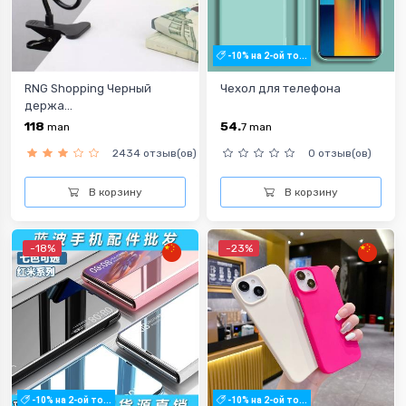
-10% на 2-ой то...
RNG Shopping Черный
Чехол для телефона
держа...
118
54.
man
7
man
2434 отзыв(ов)
0 отзыв(ов)
В корзину
В корзину
-18%
-23%
-10% на 2-ой то...
-10% на 2-ой то...