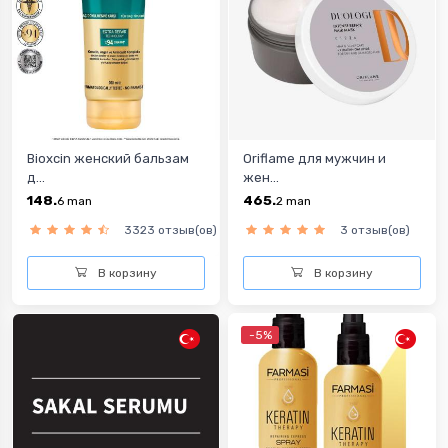
Bioxcin женский бальзам
Oriflame для мужчин и
д...
жен...
148.
465.
6
man
2
man
3323 отзыв(ов)
3 отзыв(ов)
В корзину
В корзину
-5%