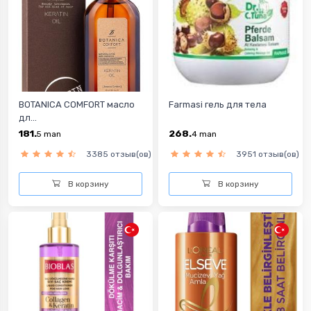
BOTANICA COMFORT масло
Farmasi гель для тела
дл...
181.
268.
5
man
4
man
3385 отзыв(ов)
3951 отзыв(ов)
В корзину
В корзину