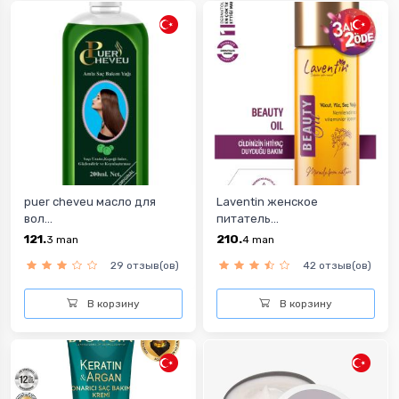
puer cheveu масло для
Laventin женское
вол...
питатель...
121.
210.
3
man
4
man
29 отзыв(ов)
42 отзыв(ов)
В корзину
В корзину