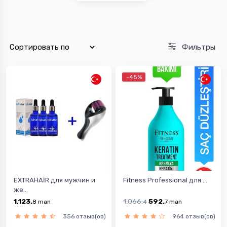
Фильтры
-45%
EXTRAHAİR для мужчин и
Fitness Professional для ...
же...
1,123.
1,066.
592.
8
man
4
7
man
356 отзыв(ов)
964 отзыв(ов)