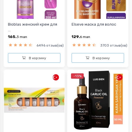
Bioblas женский крем для
Elseve маска для волос
...
165.
129.
3
man
6
man
6496 отзыв(ов)
3703 отзыв(ов)
В корзину
В корзину
-13%