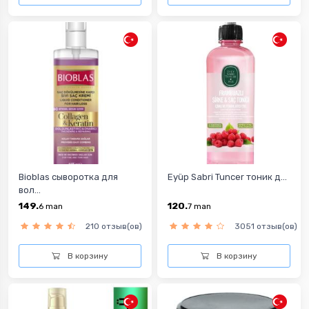
Bioblas сыворотка для
Eyüp Sabri Tuncer тоник д...
вол...
149.
120.
6
man
7
man
210 отзыв(ов)
3051 отзыв(ов)
В корзину
В корзину