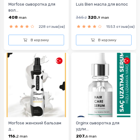
Morfose сыворотка для
Luis Bien масла для волос
вол...
408
365.
320.
man
2
9
man
228 отзыв(ов)
1553 отзыв(ов)
В корзину
В корзину
Morfose женский бальзам
Orginx сыворотка для
д...
удли...
116.
207.
2
man
6
man