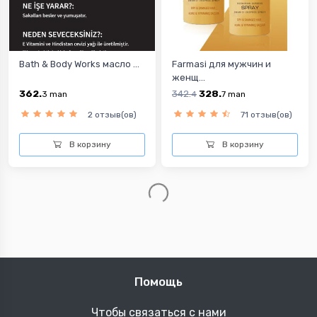
Bath & Body Works масло ...
Farmasi для мужчин и
женщ...
362.
342.
328.
3
man
4
7
man
2 отзыв(ов)
71 отзыв(ов)
В корзину
В корзину