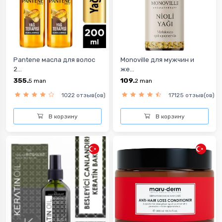
Pantene масла для волос
Monoville для мужчин и
2...
же...
355.
109.
5
man
2
man
1022 отзыв(ов)
17125 отзыв(ов)
В корзину
В корзину