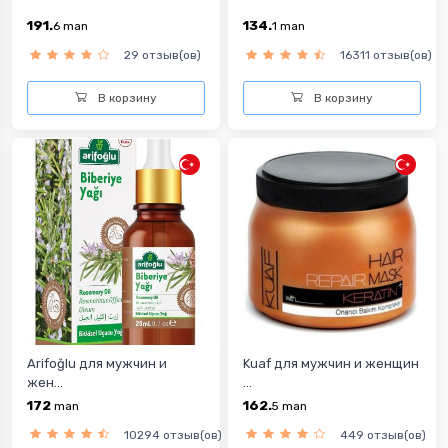
191.
134.
6
man
1
man
29 отзыв(ов)
16311 отзыв(ов)
В корзину
В корзину
Arifoğlu для мужчин и
Kuaf для мужчин и женщин
жен...
...
172
162.
man
5
man
10294 отзыв(ов)
449 отзыв(ов)