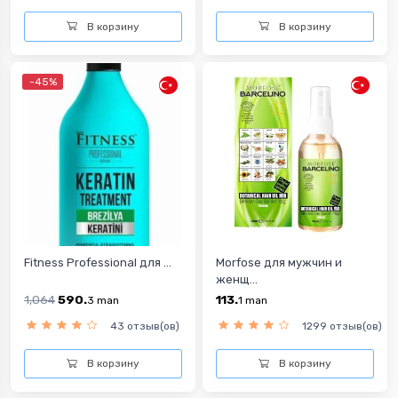
В корзину
В корзину
-45%
Fitness Professional для ...
Morfose для мужчин и
женщ...
1,064
590.
113.
3
man
1
man
43 отзыв(ов)
1299 отзыв(ов)
В корзину
В корзину