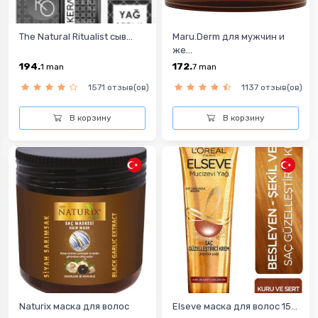
The Natural Ritualist сыв...
Maru.Derm для мужчин и
же...
194.
172.
1
man
7
man
1571 отзыв(ов)
1137 отзыв(ов)
В корзину
В корзину
Naturix маска для волос
Elseve маска для волос 15...