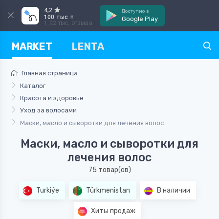
4,2
Доступно в
100 тыс.+
Google Play
1,92 тыс. отзыва
MARKET
LENTA
Главная страница
Каталог
Красота и здоровье
Уход за волосами
Маски, масло и сыворотки для лечения волос
Маски, масло и сыворотки для
лечения волос
75 товар(ов)
Turkiýe
Türkmenistan
В наличии
Хиты продаж