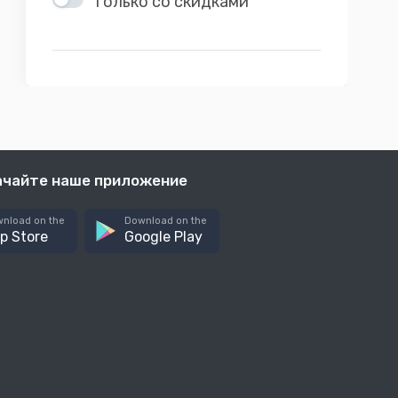
Только со скидками
ачайте наше приложение
nload on the
Download on the
p Store
Google Play