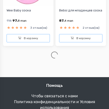
Wee Baby соска
Bebsi для младенцев соска
116
97.
87.
8
man
4
man
3 отзыв(ов)
2 отзыв(ов)
В корзину
В корзину
-1%
Mamajoo Bäbek üçin Soska
Philips Avent Bäbek üçin ...
...