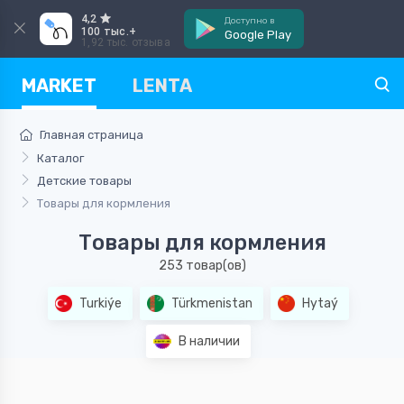
4,2
Доступно в
100 тыс.+
Google Play
1,92 тыс. отзыва
MARKET
LENTA
Главная страница
Каталог
Детские товары
Товары для кормления
Товары для кормления
253 товар(ов)
Turkiýe
Türkmenistan
Hytaý
В наличии