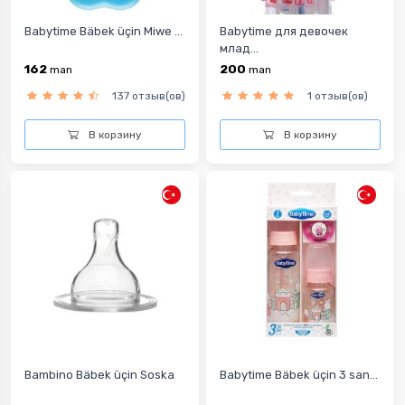
Babytime Bäbek üçin Miwe ...
Babytime для девочек
млад...
162
200
man
man
137 отзыв(ов)
1 отзыв(ов)
В корзину
В корзину
Bambino Bäbek üçin Soska
Babytime Bäbek üçin 3 san...