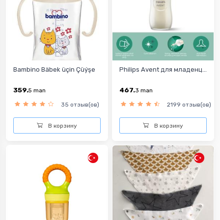
Bambino Bäbek üçin Çüýşe
Philips Avent для младенц...
359.
467.
5
man
3
man
35 отзыв(ов)
2199 отзыв(ов)
В корзину
В корзину