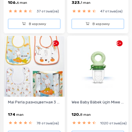
106.
323.
6
man
1
man
37 отзыв(ов)
47 отзыв(ов)
В корзину
В корзину
Mai Perla разноцветная 3 ...
Wee Baby Bäbek üçin Miwe ...
174
120.
man
8
man
78 отзыв(ов)
1020 отзыв(ов)