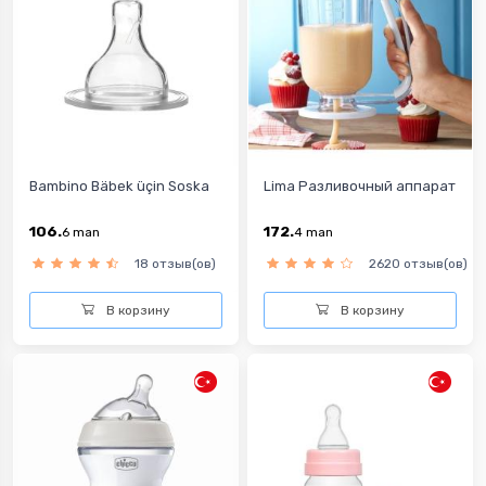
Bambino Bäbek üçin Soska
Lima Разливочный аппарат
106.
172.
6
man
4
man
18 отзыв(ов)
2620 отзыв(ов)
В корзину
В корзину