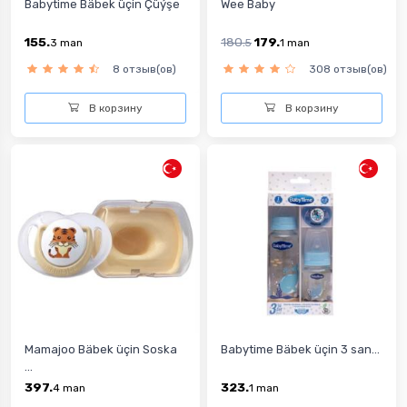
Babytime Bäbek üçin Çüýşe
Wee Baby
155.
180.
179.
3
man
5
1
man
8 отзыв(ов)
308 отзыв(ов)
В корзину
В корзину
Mamajoo Bäbek üçin Soska
Babytime Bäbek üçin 3 san...
...
397.
323.
4
man
1
man