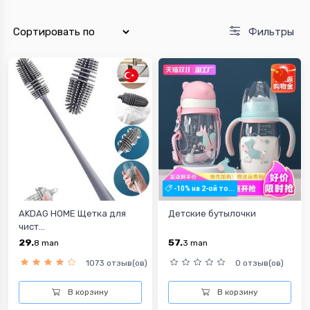
Фильтры
-10% на 2-ой то...
AKDAG HOME Щетка для
Детские бутылочки
чист...
29.
57.
8
man
3
man
1073 отзыв(ов)
0 отзыв(ов)
В корзину
В корзину