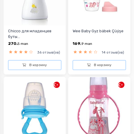
Chicco для младенцев
Wee Baby Gyz bäbek Çüýşe
буты...
270.
169.
5
man
9
man
36 отзыв(ов)
14 отзыв(ов)
В корзину
В корзину