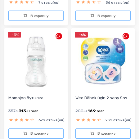
7 отзыв(ов)
36 отзыв(ов)
В корзину
В корзину
-13%
-16%
Mamajoo бутылка
Wee Bäbek üçin 2 sany Sos...
357.
313.
200.
169
1
8
man
8
man
629 отзыв(ов)
232 отзыв(ов)
В корзину
В корзину