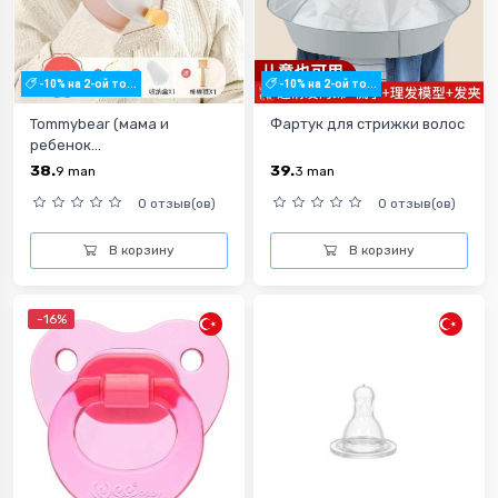
-10% на 2-ой то...
-10% на 2-ой то...
Tommybear (мама и
Фартук для стрижки волос
ребенок...
38.
39.
9
man
3
man
0 отзыв(ов)
0 отзыв(ов)
В корзину
В корзину
-16%