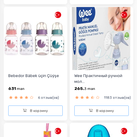
Bebedor Bäbek üçin Çüýşe
Wee Практичный ручной
мол...
631
265.
man
3
man
6 отзыв(ов)
1183 отзыв(ов)
В корзину
В корзину