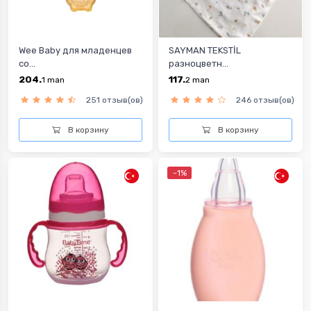
Wee Baby для младенцев
SAYMAN TEKSTİL
со...
разноцветн...
204.
117.
1
man
2
man
251 отзыв(ов)
246 отзыв(ов)
В корзину
В корзину
-1%