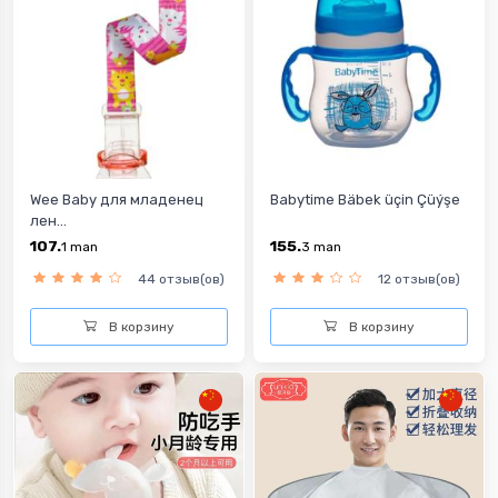
Wee Baby для младенец
Babytime Bäbek üçin Çüýşe
лен...
107.
155.
1
man
3
man
44 отзыв(ов)
12 отзыв(ов)
В корзину
В корзину