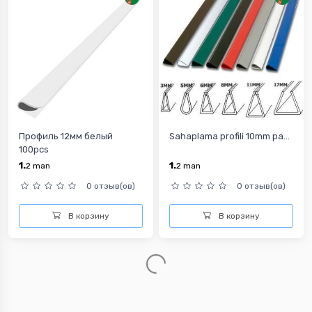
Профиль 12мм белый
Sahaplama profili 10mm pa...
100pcs
1.
1.
2
man
2
man
0 отзыв(ов)
0 отзыв(ов)
В корзину
В корзину
Пружина пластиковая для
Пружина пластиковая для
б...
б...
1
1.
man
4
man