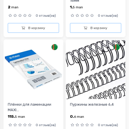
18мм
2
1.
man
5
man
0 отзыв(ов)
0 отзыв(ов)
В корзину
В корзину
Плёнки для ламинации
Пуржины железные 6,4
MAXI...
115.
0.
5
man
6
man
0 отзыв(ов)
0 отзыв(ов)