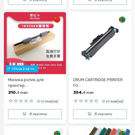
-10% на 2-ой то...
Моника ролик для
DRUM CARTRIDGE PRINTER
принтер...
FO...
210.
354.
4
man
4
man
0 отзыв(ов)
0 отзыв(ов)
В корзину
В корзину