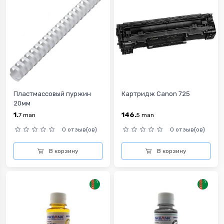
Пластмассовый пуржин
Картридж Canon 725
20мм
1.
146.
7
man
5
man
0 отзыв(ов)
0 отзыв(ов)
В корзину
В корзину