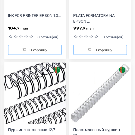
INK FOR PRINTER EPSON 1.0...
PLATA FORMATORA NA
EPSON ...
104.
997.
9
man
9
man
0 отзыв(ов)
0 отзыв(ов)
В корзину
В корзину
Пуржины железные 12,7
Пластмассовый пуржин