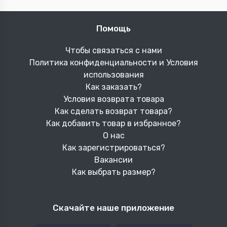
0 отзыв(ов)
0 отзыв(ов)
В корзину
В корзину
Рулон для штрихкода
Рулоны для кассовых
58x37...
аппар...
23
3
man
man
0 отзыв(ов)
0 отзыв(ов)
В корзину
В корзину