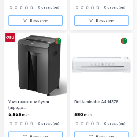
0 отзыв(ов)
0 отзыв(ов)
В корзину
В корзину
Уничтожители бумаг
Deli laminator A4 14378
(шреде...
6,565
580
man
man
0 отзыв(ов)
0 отзыв(ов)
В корзину
В корзину