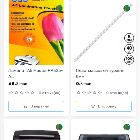
Ламинат А5 Master PP525-
Пластмассовый пуржин
A...
8мм
68.
0.
3
man
6
man
0 отзыв(ов)
0 отзыв(ов)
В корзину
В корзину