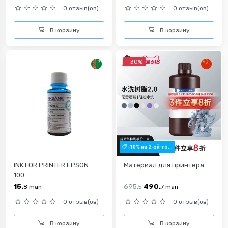
0 отзыв(ов)
0 отзыв(ов)
В корзину
В корзину
-30%
-10% на 2-ой то...
INK FOR PRINTER EPSON
Материал для принтера
100...
15.
695.
490.
8
man
5
7
man
0 отзыв(ов)
0 отзыв(ов)
В корзину
В корзину