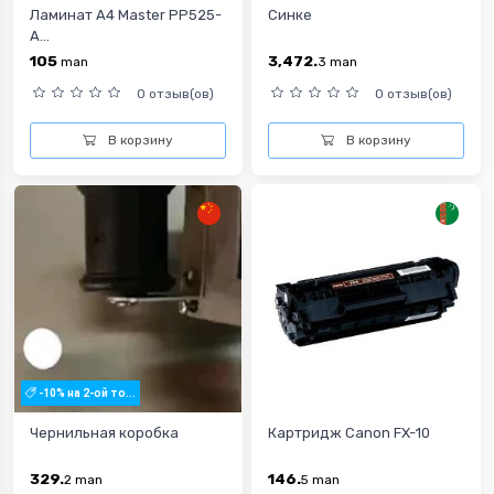
Ламинат А4 Master PP525-
Синке
A...
105
3,472.
man
3
man
0 отзыв(ов)
0 отзыв(ов)
В корзину
В корзину
-10% на 2-ой то...
Чернильная коробка
Картридж Canon FX-10
329.
146.
2
man
5
man