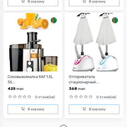
В корзину
В корзину
Соковыжималка RAF 1.5L
Отпариватель
35...
стационарный...
425
368
man
man
0 отзыв(ов)
0 отзыв(ов)
В корзину
В корзину