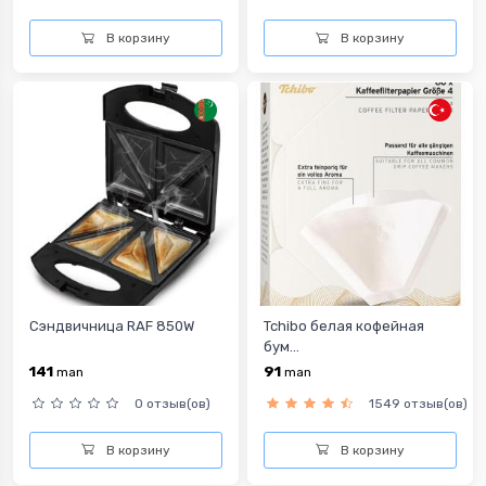
В корзину
В корзину
Сэндвичница RAF 850W
Tchibo белая кофейная
бум...
141
91
man
man
0 отзыв(ов)
1549 отзыв(ов)
В корзину
В корзину