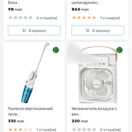
бока...
цилиндричес...
98
860
man
man
0 отзыв(ов)
1 отзыв(ов)
В корзину
В корзину
Пылесос вертикальный
Увлажнитель воздуха с
пров...
вен...
335
220
man
man
1 отзыв(ов)
0 отзыв(ов)