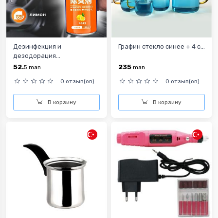
Дезинфекция и
Графин стекло синее + 4 с...
дезодорация...
52.
235
5
man
man
0 отзыв(ов)
0 отзыв(ов)
В корзину
В корзину