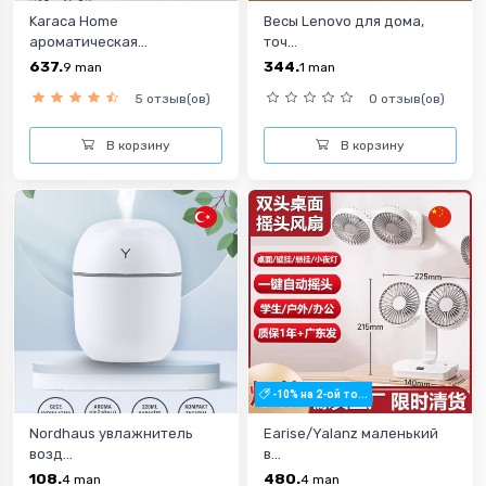
Karaca Home
Весы Lenovo для дома,
ароматическая...
точ...
637.
344.
9
man
1
man
5 отзыв(ов)
0 отзыв(ов)
В корзину
В корзину
-10% на 2-ой то...
Nordhaus увлажнитель
Earise/Yalanz маленький
возд...
в...
108.
480.
4
man
4
man