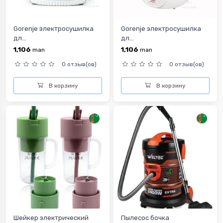
Gorenje электросушилка
Gorenje электросушилка
дл...
дл...
1,106
1,106
man
man
0 отзыв(ов)
0 отзыв(ов)
В корзину
В корзину
Шейкер электрический
Пылесос бочка