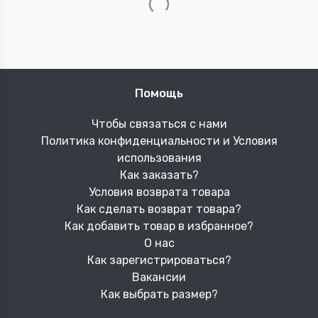
Настенный Мини-
Кофеварка турецкая
Ионизатор ...
электр...
157.
175
5
man
man
0 отзыв(ов)
0 отзыв(ов)
В корзину
В корзину