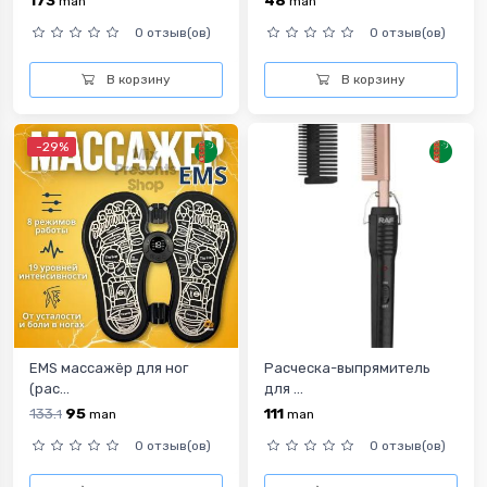
173
48
man
man
0 отзыв(ов)
0 отзыв(ов)
В корзину
В корзину
-29%
EMS массажёр для ног
Расческа-выпрямитель
(рас...
для ...
133.
95
111
1
man
man
0 отзыв(ов)
0 отзыв(ов)