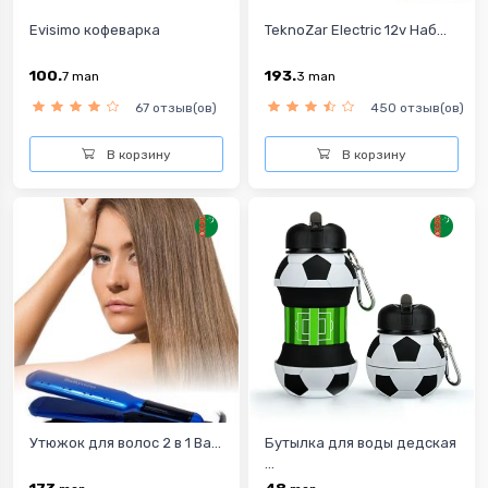
Evisimo кофеварка
TeknoZar Electric 12v Наб...
100.
193.
7
man
3
man
67 отзыв(ов)
450 отзыв(ов)
В корзину
В корзину
Утюжок для волос 2 в 1 Ba...
Бутылка для воды дедская
...