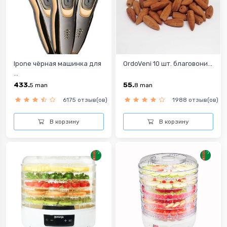
Ipone чёрная машинка для
OrdoVeni 10 шт. благовони...
...
433.
55.
5
man
8
man
6175 отзыв(ов)
1988 отзыв(ов)
В корзину
В корзину