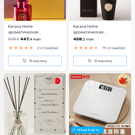
Karaca Home
Karaca Home
ароматическая...
ароматическая...
508.
447.
458.
8
4
man
2
man
2 отзыв(ов)
19 отзыв(ов)
В корзину
В корзину
-10% на 2-ой то...