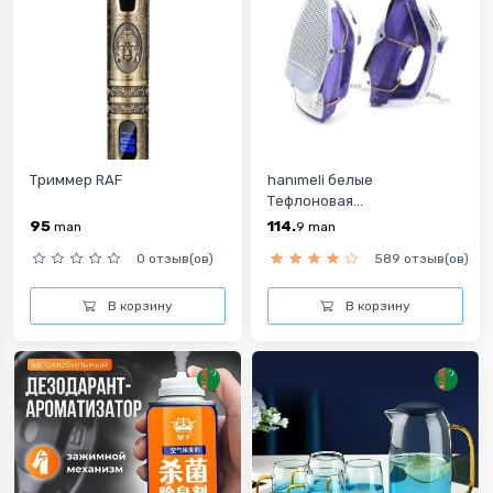
Триммер RAF
hanımeli белые
Тефлоновая...
95
114.
man
9
man
0 отзыв(ов)
589 отзыв(ов)
В корзину
В корзину