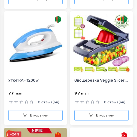
Утюг RAF 1200W
Овощерезка Veggie Slicer ...
77
97
man
man
0 отзыв(ов)
0 отзыв(ов)
В корзину
В корзину
-24%