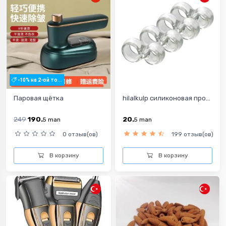
-10% на 2-ой то...
Паровая щётка
hilalkulp силиконовая про...
249
190.
20.
5
man
5
man
0 отзыв(ов)
199 отзыв(ов)
В корзину
В корзину