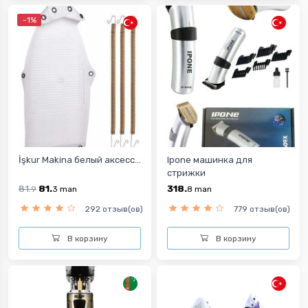
-1%
İşkur Makina белый аксесс...
Ipone машинка для
стрижки
81.
81.
318.
9
3
man
8
man
292 отзыв(ов)
779 отзыв(ов)
В корзину
В корзину