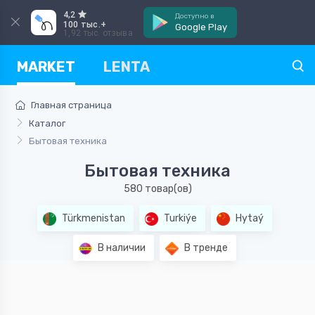
4,2
Доступно в
100 тыс.+
Google Play
1,92 тыс. отзыва
MARKET
LENTA
Главная страница
Каталог
Бытовая техника
Бытовая техника
580 товар(ов)
Türkmenistan
Turkiýe
Hytaý
В наличии
В тренде