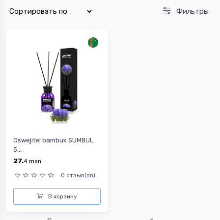
Фильтры
Oswejitel bambuk SUMBUL
5...
27.
4
man
0 отзыв(ов)
В корзину