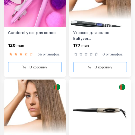
Canderel утюг для волос
Утюжок для волос
BaByver...
120
177
man
man
36 отзыв(ов)
0 отзыв(ов)
В корзину
В корзину