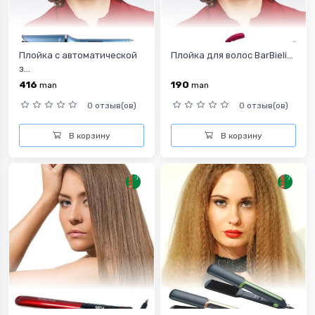
Плойка с автоматической
Плойка для волос BarBieli...
з...
416
190
man
man
0 отзыв(ов)
0 отзыв(ов)
В корзину
В корзину