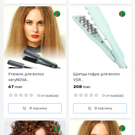
Утюжок для волос
Щипцы гофре для волос
veryNOVA...
VGR...
67
208
man
man
0 отзыв(ов)
0 отзыв(ов)
В корзину
В корзину