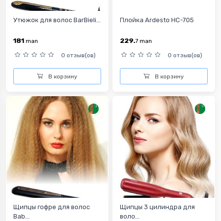
Утюжок для волос BarBieli...
Плойка Ardesto HC-705
181
229.
man
7
man
0 отзыв(ов)
0 отзыв(ов)
В корзину
В корзину
Щипцы гофре для волос
Щипцы 3 цилиндра для
Bab...
воло...