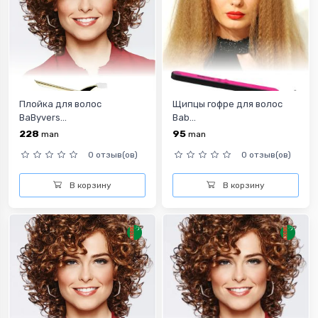
Плойка для волос
Щипцы гофре для волос
BaByvers...
Bab...
228
95
man
man
0 отзыв(ов)
0 отзыв(ов)
В корзину
В корзину