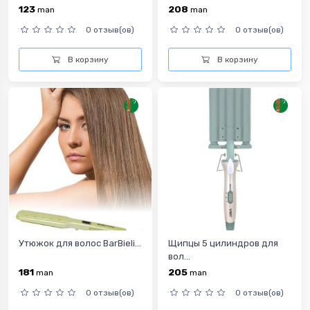
123
208
man
man
0 отзыв(ов)
0 отзыв(ов)
В корзину
В корзину
Утюжок для волос BarBieli...
Щипцы 5 цилиндров для
вол...
181
205
man
man
0 отзыв(ов)
0 отзыв(ов)