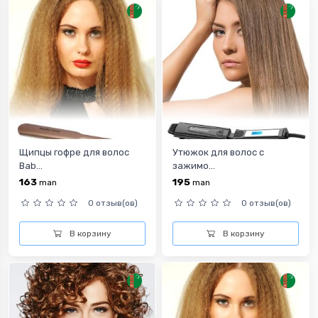
Щипцы гофре для волос
Утюжок для волос с
Bab...
зажимо...
163
195
man
man
0 отзыв(ов)
0 отзыв(ов)
В корзину
В корзину