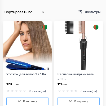
Фильтры
Утюжок для волос 2 в 1 Ba...
Расческа-выпрямитель
для ...
173
111
man
man
0 отзыв(ов)
0 отзыв(ов)
В корзину
В корзину