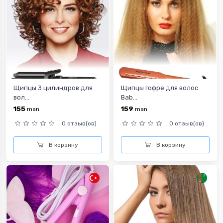
Щипцы 3 цилиндров для
Щипцы гофре для волос
вол...
Bab...
155
159
man
man
0 отзыв(ов)
0 отзыв(ов)
В корзину
В корзину